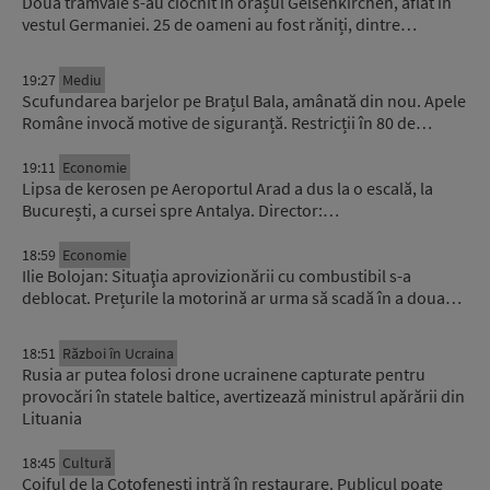
Două tramvaie s-au ciocnit în orașul Gelsenkirchen, aflat în
vestul Germaniei. 25 de oameni au fost răniți, dintre…
19:27
Mediu
Scufundarea barjelor pe Brațul Bala, amânată din nou. Apele
Române invocă motive de siguranță. Restricții în 80 de…
19:11
Economie
Lipsa de kerosen pe Aeroportul Arad a dus la o escală, la
București, a cursei spre Antalya. Director:…
18:59
Economie
Ilie Bolojan: Situaţia aprovizionării cu combustibil s-a
deblocat. Prețurile la motorină ar urma să scadă în a doua…
18:51
Război în Ucraina
Rusia ar putea folosi drone ucrainene capturate pentru
provocări în statele baltice, avertizează ministrul apărării din
Lituania
18:45
Cultură
Coiful de la Coțofenești intră în restaurare. Publicul poate