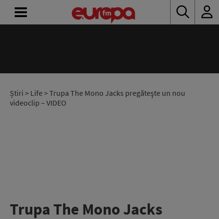
ACASĂ
ȘTIRI
RADIO
Știri
>
Life
> Trupa The Mono Jacks pregăteşte un nou
videoclip – VIDEO
CONCURSURI
PODCAST
ASCULTĂ
LIVE
Trupa The Mono Jacks