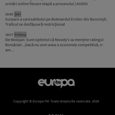
urmări online fiecare etapă a procesului | AUDIO
18:40
Știri
Surpare a carosabilului pe Bulevardul Eroilor din București.
Traficul se desfășoară restricționat
18:07
Politica
Ilie Bolojan: Sunt optimist că Moody’s va menține ratingul
României. „Dacă nu vom avea o economie competitivă, n-
am…
Copyright © Europa FM. Toate drepturile rezervate. 2026