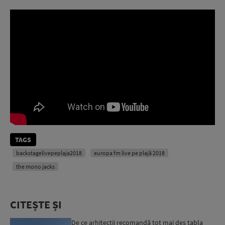
TAGS
backstagelivepeplaja2018
europa fm live pe plajă 2018
the mono jacks
CITEȘTE ȘI
De ce arhitecții recomandă tot mai des tabla