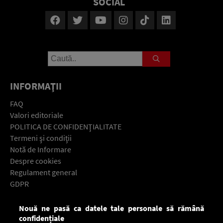
SOCIAL
INFORMAŢII
FAQ
Valori editoriale
POLITICA DE CONFIDENŢIALITATE
Termeni şi condiţii
Notă de Informare
Despre cookies
Regulament general
GDPR
Contact
Nouă ne pasă ca datele tale personale să rămână
Descarcă gratuit aplicaţia Europa FM pentru smartphone:
confidențiale