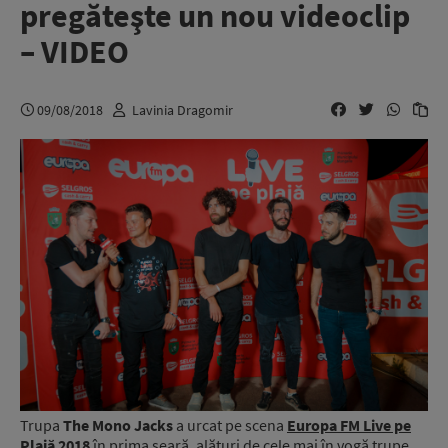
pregăteşte un nou videoclip
– VIDEO
09/08/2018
Lavinia Dragomir
Trupa
The Mono Jacks
a urcat pe scena
Europa FM Live pe
Plajă 2018
în prima seară, alături de cele mai în vogă trupe