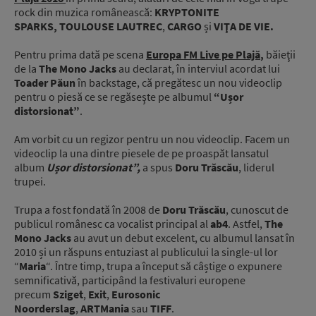
rock din muzica românească:
KRYPTONITE
SPARKS,
TOULOUSE LAUTREC
,
CARGO
și
VIŢA DE VIE.
Pentru prima dată pe scena
Europa FM Live pe Plajă
,
băieţii
de la
The Mono Jacks
au declarat, în interviul acordat lui
Toader Păun
în backstage, că pregătesc un nou videoclip
pentru o piesă ce se regăseşte pe albumul
“Ușor
distorsionat”
.
Am vorbit cu un regizor pentru un nou videoclip. Facem un
videoclip la una dintre piesele de pe proaspăt lansatul
album
Ușor distorsionat”,
a spus
Doru Trăscău
, liderul
trupei.
Trupa a fost fondată în 2008 de
Doru Trăscău
, cunoscut de
publicul românesc ca vocalist principal al
ab4
. Astfel,
The
Mono Jacks
au avut un debut excelent, cu albumul lansat în
2010 și un răspuns entuziast al publicului la single-ul lor
“
Maria
“. Între timp, trupa a început să câștige o expunere
semnificativă, participând la festivaluri europene
precum
Sziget
,
Exit
,
Eurosonic
Noorderslag
,
ARTMania
sau
TIFF
.