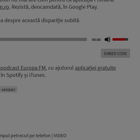
on.ro
. Rezistă, deocamdată, în Google Play.
a despre această dispariție subită.
Use
00:00
Up/Down
Arrow
EMBED CODE
keys
to
a
podcast Europa FM
, cu ajutorul
aplicației gratuite
increase
în Spotify și iTunes.
or
decrease
volume.
sesizari
impul petrecut pe telefon | VIDEO