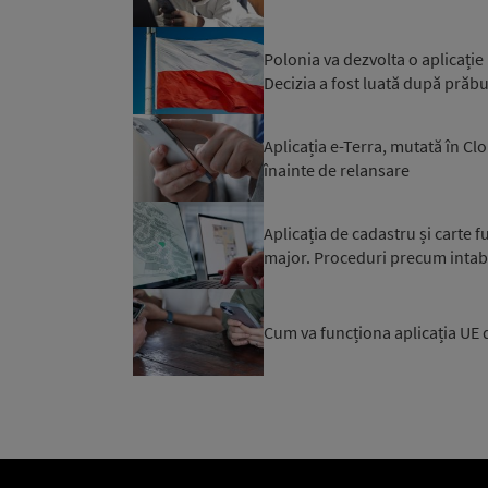
Polonia va dezvolta o aplicație
Decizia a fost luată după prăbuș
Aplicația e-Terra, mutată în Cl
înainte de relansare
Aplicația de cadastru și carte 
major. Proceduri precum intab
Cum va funcționa aplicația UE de