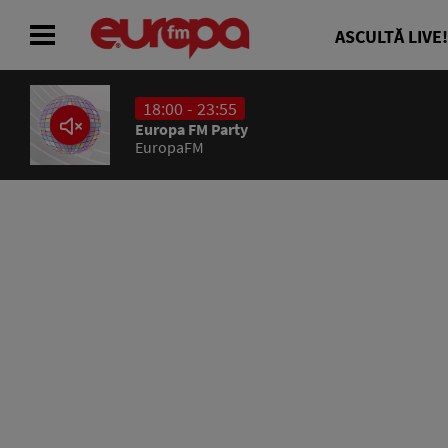
ASCULTĂ LIVE!
18:00 - 23:55
ACASĂ
Europa FM Party
EuropaFM
ȘTIRI
RADIO
CONCURSURI
PODCAST
ASCULTĂ LIVE