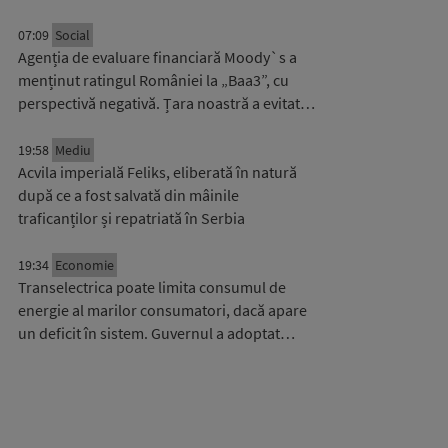
07:09
Social
Agenția de evaluare financiară Moody`s a
menținut ratingul României la „Baa3”, cu
perspectivă negativă. Țara noastră a evitat…
19:58
Mediu
Acvila imperială Feliks, eliberată în natură
după ce a fost salvată din mâinile
traficanților și repatriată în Serbia
19:34
Economie
Transelectrica poate limita consumul de
energie al marilor consumatori, dacă apare
un deficit în sistem. Guvernul a adoptat…