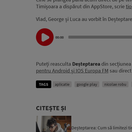
Timișoara a dispărut din AppStore, scrie
ti
Vlad, George și Luca au vorbit în Deșteptare
Audio
00:00
Player
Puteți reasculta
Deșteptarea
din secțiune
pentru Android și IOS Europa FM
sau direct 
TAGS
aplicatie
google play
nicolae robu
CITEȘTE ȘI
Deșteptarea: Cum să limitezi t