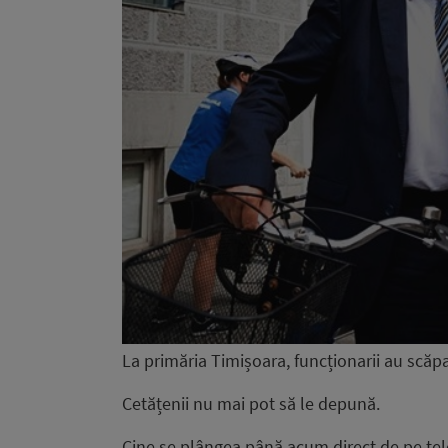
La primăria Timișoara, funcționarii au scăpa
Cetățenii nu mai pot să le depună.
Cine se plângea până acum direct de pe tel