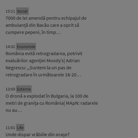
15:11
Social
7000 de lei amendă pentru echipajul de
ambulanță din Bacău care a oprit să
cumpere pepeni, în timp…
14:32
Economie
România evită retrogradarea, potrivit
evaluărilor agenției Moody’s| Adrian
Negrescu: ,,Suntem la un pas de
retrogradare în următoarele 18-20…
13:59
Externe
O dronă a explodat în Bulgaria, la 100 de
metri de granița cu România| MApN: radarele
nu au…
11:01
Life
Unde dispar vrăbiile din orașe?