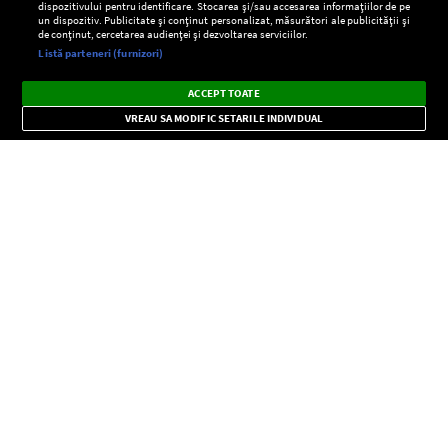
dispozitivului pentru identificare. Stocarea și/sau accesarea informațiilor de pe
un dispozitiv. Publicitate și conținut personalizat, măsurători ale publicității și
de conținut, cercetarea audienței și dezvoltarea serviciilor.
Setări:
Listă parteneri (furnizori)
Ascultă Europa FM în aplicație
Dark
×
Instalează
Radio live, podcasturi, știri și alerte
ACCEPT TOATE
Mode
importante.
VREAU SA MODIFIC SETARILE INDIVIDUAL
CONFIDENŢIALITATE
Copyright © Europa FM. Toate drepturile rezervate. 2026
SOCIAL