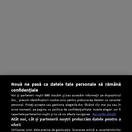
Nouă ne pasă ca datele tale personale să rămână
confidențiale
Noi și partenerii noștri
585
stocăm și/sau accesăm informații pe dispozitivul
dvs., precum identificatorii cookie unici pentru prelucrarea datelor cu caracter
personal. Puteți accepta sau gestiona alegerile dvs. făcând clic mai jos sau în
orice moment, pe pagina cu politica de confidențialitate. Aceste alegeri vor fi
raportate partenerilor noștri și nu vă vor afecta navigarea.
Mai multe detalii
Atât noi, cât și partenerii noștri prelucrăm datele pentru a
oferi:
Utilizarea unor date precise de geolocație. Scanarea activă a caracteristicilor