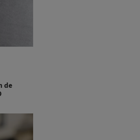
n de
O