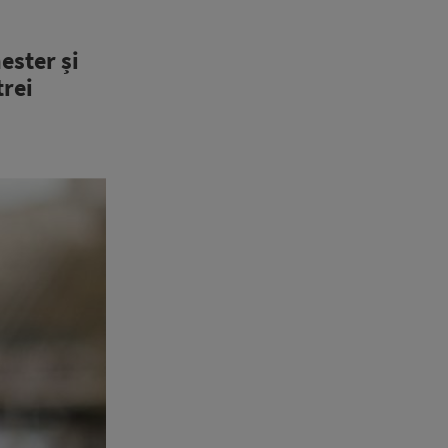
ester și
trei