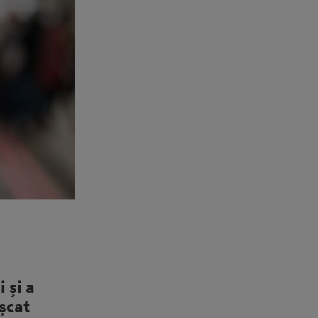
 și a
șcat