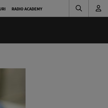
URI
RADIO ACADEMY
:00
și Daniel Osmanovici