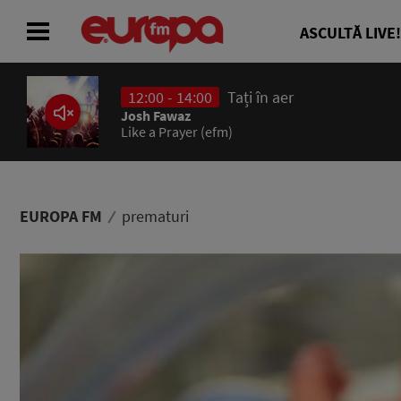
ASCULTĂ LIVE!
12:00 - 14:00
Tați în aer
ACASĂ
Josh Fawaz
Like a Prayer (efm)
ȘTIRI
RADIO
EUROPA FM
prematuri
CONCURSURI
PODCAST
ASCULTĂ LIVE