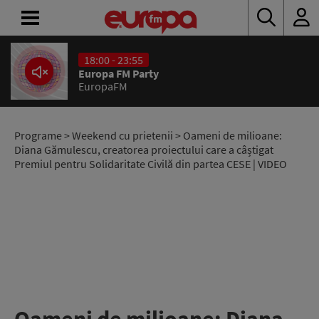
18:00 - 23:55
ACASĂ
Europa FM Party
EuropaFM
ȘTIRI
RADIO
Programe
>
Weekend cu prietenii
> Oameni de milioane:
Diana Gămulescu, creatorea proiectului care a câștigat
Premiul pentru Solidaritate Civilă din partea CESE | VIDEO
CONCURSURI
PODCAST
ASCULTĂ
LIVE