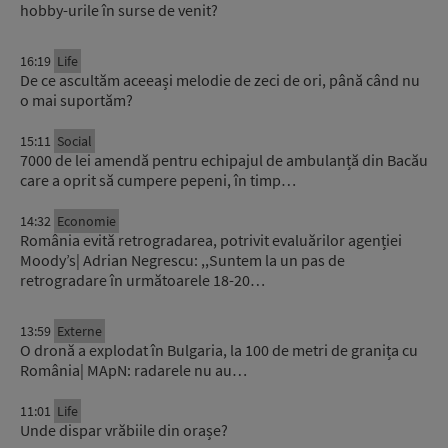
hobby-urile în surse de venit?
16:19
Life
De ce ascultăm aceeași melodie de zeci de ori, până când nu
o mai suportăm?
15:11
Social
7000 de lei amendă pentru echipajul de ambulanță din Bacău
care a oprit să cumpere pepeni, în timp…
14:32
Economie
România evită retrogradarea, potrivit evaluărilor agenției
Moody’s| Adrian Negrescu: ,,Suntem la un pas de
retrogradare în următoarele 18-20…
13:59
Externe
O dronă a explodat în Bulgaria, la 100 de metri de granița cu
România| MApN: radarele nu au…
11:01
Life
Unde dispar vrăbiile din orașe?