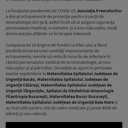
La începutul pandemiei de COVID-19,
Asociația Prematurilor
a donat echipamente de protecție pentru 6 secții de
neonatologie din țară, astfel încât să se asigure siguranța
personalului medical, a mamelor și a nou-născuților, mulți
dintre aceștia aflându-se în terapie intensivă.
Campania de strângere de fonduri a ONG-ului a făcut
posibilă donarea unei cantități impresionante de
echipamente, menite să reducă riscurile de infectare în
rândul personalului medical de la neonatologie, al nou-
născuților și al părinților. Donațiile au ajuns în perioada
martie-septembrie la
Maternitatea Spitalului Județean de
Urgență Bacău, Maternitatea Spitalului Județean de
Urgență Călărași, Maternitatea Spitalului Județean de
Urgență Târgoviște, Spitalul de Obstetrică-Ginecologie
Filantropia București, Maternitatea Bucur București,
Maternitatea Spitalului Județean de Urgență Baia Mare
și
au fost utile pentru 100 de cadre medicale și peste 4000 de
părinți și nou-născuți.