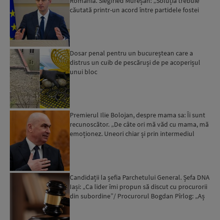
România. Siegfried Mureșan: „Soluția trebuie
căutată printr-un acord între partidele fostei
coaliții, pen...
Dosar penal pentru un bucureștean care a
distrus un cuib de pescăruși de pe acoperișul
unui bloc
Premierul Ilie Bolojan, despre mama sa: Îi sunt
recunoscător. „De câte ori mă văd cu mama, mă
emoționez. Uneori chiar și prin intermediul
presei”. Ce ...
Candidații la șefia Parchetului General. Șefa DNA
Iași: „Ca lider îmi propun să discut cu procurorii
din subordine”/ Procurorul Bogdan Pîrlog: „Aș
mer...