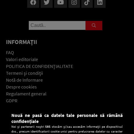
INFORMAŢII
FAQ
Valori editoriale
POLITICA DE CONFIDENŢIALITATE
Termeni şi condiţii
Notă de Informare
Despre cookies
Regulament general
GDPR
Contact
Nouă ne pasă ca datele tale personale să rămână
Descarcă gratuit aplicaţia Europa FM pentru smartphone:
confidențiale
Noi și partenerii noștri
585
stocăm și/sau accesăm informații pe dispozitivul
dvs., precum identificatorii cookie unici pentru prelucrarea datelor cu caracter