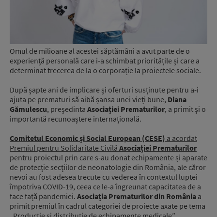
Omul de milioane al acestei săptămâni a avut parte de o
experiență personală care i-a schimbat prioritățile și care a
determinat trecerea de la o corporație la proiectele sociale.
După șapte ani de implicare și oferturi susținute pentru a-i
ajuta pe prematuri să aibă șansa unei vieți bune,
Diana
Gămulescu
, președinta
Asociației Prematurilor
, a primit și o
importantă recunoaștere internațională.
Comitetul Economic și Social European (CESE)
a acordat
Premiul pentru Solidaritate Civilă
Asociației Prematurilor
pentru proiectul prin care s-au donat echipamente și aparate
de protecție secțiilor de neonatologie din România, ale căror
nevoi au fost adesea trecute cu vederea în contextul luptei
împotriva COVID-19, ceea ce le-a îngreunat capacitatea de a
face față pandemiei.
Asociația Prematurilor din România
a
primit premiul în cadrul categoriei de proiecte axate pe tema
„Producție și distribuție de echipamente medicale”.