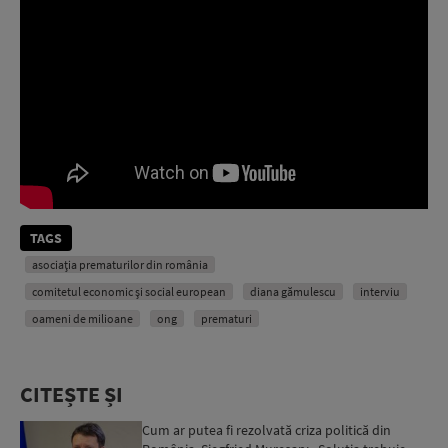
TAGS
asociația prematurilor din românia
comitetul economic și social european
diana gămulescu
interviu
oameni de milioane
ong
prematuri
CITEȘTE ȘI
Cum ar putea fi rezolvată criza politică din