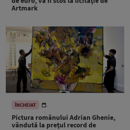
de euro, va fi scos la licitaţie de
Artmark
ÎNCHEIAT
.
Pictura românului Adrian Ghenie,
vândută la preţul record de