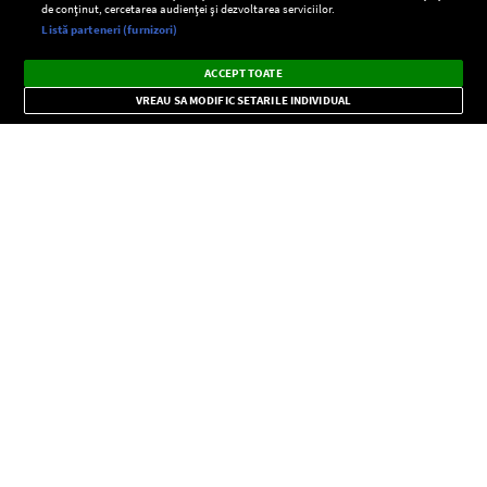
de conținut, cercetarea audienței și dezvoltarea serviciilor.
Setări:
Listă parteneri (furnizori)
Ascultă Europa FM în aplicație
Dark
×
Instalează
Radio live, podcasturi, știri și alerte
ACCEPT TOATE
Mode
importante.
VREAU SA MODIFIC SETARILE INDIVIDUAL
CONFIDENŢIALITATE
Copyright © Europa FM. Toate drepturile rezervate. 2026
SOCIAL