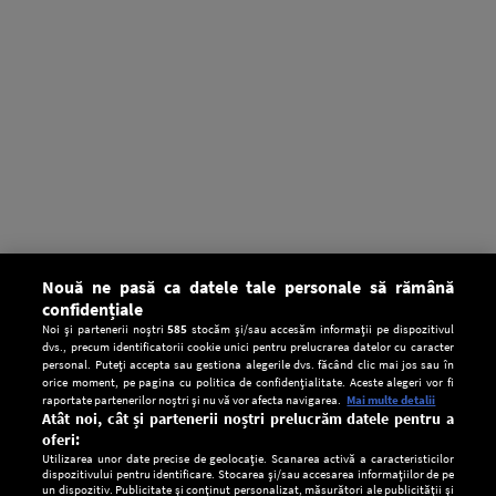
Nouă ne pasă ca datele tale personale să rămână
confidențiale
Noi și partenerii noștri
585
stocăm și/sau accesăm informații pe dispozitivul
dvs., precum identificatorii cookie unici pentru prelucrarea datelor cu caracter
personal. Puteți accepta sau gestiona alegerile dvs. făcând clic mai jos sau în
orice moment, pe pagina cu politica de confidențialitate. Aceste alegeri vor fi
raportate partenerilor noștri și nu vă vor afecta navigarea.
Mai multe detalii
Atât noi, cât și partenerii noștri prelucrăm datele pentru a
oferi:
Utilizarea unor date precise de geolocație. Scanarea activă a caracteristicilor
dispozitivului pentru identificare. Stocarea și/sau accesarea informațiilor de pe
un dispozitiv. Publicitate și conținut personalizat, măsurători ale publicității și