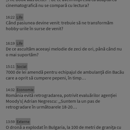
cinematografică nu se compară cu lectura?
16:22
Life
Când pasiunea devine venit: trebuie să ne transformăm
hobby-urile în surse de venit?
16:19
Life
De ce ascultăm aceeași melodie de zeci de ori, până când nu
o mai suportăm?
15:11
Social
7000 de lei amendă pentru echipajul de ambulanță din Bacău
care a oprit să cumpere pepeni, în timp…
14:32
Economie
România evită retrogradarea, potrivit evaluărilor agenției
Moody’s| Adrian Negrescu: ,,Suntem la un pas de
retrogradare în următoarele 18-20…
13:59
Externe
O dronă a explodat în Bulgaria, la 100 de metri de granița cu