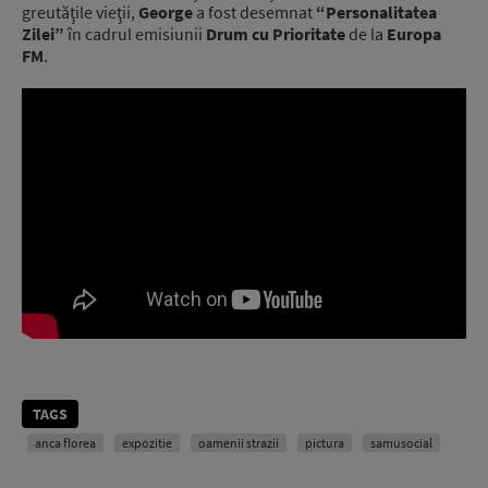
greutăţile vieţii,
George
a fost desemnat
“Personalitatea
Zilei”
în cadrul emisiunii
Drum cu Prioritate
de la
Europa
FM
.
TAGS
anca florea
expozitie
oamenii strazii
pictura
samusocial