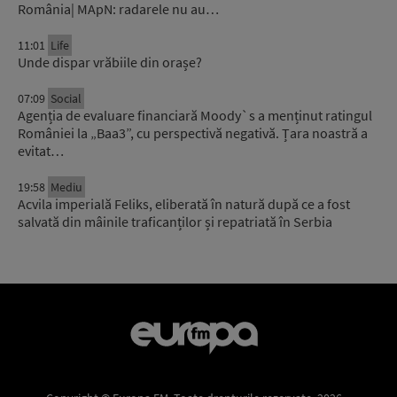
România| MApN: radarele nu au…
11:01
Life
Unde dispar vrăbiile din orașe?
07:09
Social
Agenția de evaluare financiară Moody`s a menținut ratingul
României la „Baa3”, cu perspectivă negativă. Țara noastră a
evitat…
19:58
Mediu
Acvila imperială Feliks, eliberată în natură după ce a fost
salvată din mâinile traficanților și repatriată în Serbia