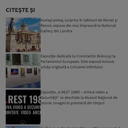
CITEȘTE ȘI
Același peisaj, surprins în tablouri de Monet și
Renoir, expuse din nou împreună la National
Gallery din Londra
Expoziție dedicată lui Constantin Brâncuși la
Parlamentul European. Este expusă inclusiv
schița originală a Coloanei Infinitului
Expoziția „A.REST 1989! – Arhiva video a
Securității” se deschide la Muzeul Național de
Istorie. Imagini în premieră din timpul
anchetelor comuniste...