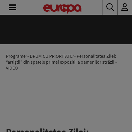
ACASĂ
ȘTIRI
RADIO
Programe
>
DRUM CU PRIORITATE
> Personalitatea Zilei:
“artiştii” din spatele primei expoziţii a oamenilor străzii –
VIDEO
CONCURSURI
PODCAST
ASCULTĂ
LIVE