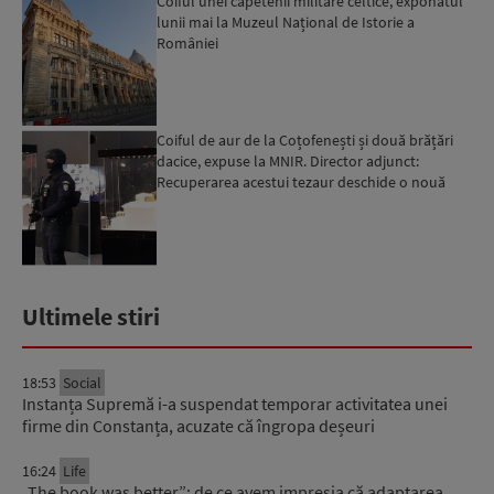
Coiful unei căpetenii militare celtice, exponatul
lunii mai la Muzeul Național de Istorie a
României
Coiful de aur de la Coțofenești și două brățări
dacice, expuse la MNIR. Director adjunct:
Recuperarea acestui tezaur deschide o nouă
relație între ins...
Ultimele stiri
18:53
Social
Instanța Supremă i-a suspendat temporar activitatea unei
firme din Constanța, acuzate că îngropa deșeuri
16:24
Life
„The book was better”: de ce avem impresia că adaptarea