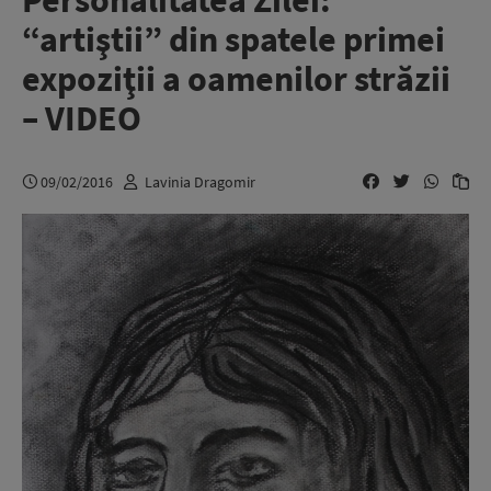
Personalitatea Zilei:
“artiştii” din spatele primei
expoziţii a oamenilor străzii
– VIDEO
09/02/2016
Lavinia Dragomir