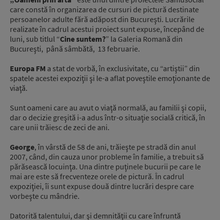
care constă în organizarea de cursuri de pictură destinate
persoanelor adulte fără adăpost din Bucureşti. Lucrările
realizate în cadrul acestui proiect sunt expuse, începând de
luni, sub titlul “
Cine suntem?
” la Galeria Romană din
Bucureşti, până sâmbătă, 13 februarie.
Europa FM
a stat de vorbă, în exclusivitate, cu “artiştii” din
spatele acestei expoziţii şi le-a aflat poveştile emoţionante de
viaţă.
Sunt oameni care au avut o viaţă normală, au familii şi copii,
dar o decizie greşită i-a adus într-o situaţie socială critică, în
care unii trăiesc de zeci de ani.
George
, în vârstă de 58 de ani, trăieşte pe stradă din anul
2007, când, din cauza unor probleme în familie, a trebuit să
părăsească locuinţa. Una dintre puţinele bucurii pe care le
mai are este să frecventeze orele de pictură. În cadrul
expoziţiei, îi sunt expuse două dintre lucrări despre care
vorbeşte cu mândrie.
Datorită talentului, dar şi demnităţii cu care înfruntă