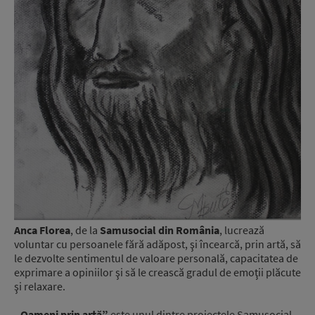
Anca Florea
, de la
Samusocial din România
, lucrează
voluntar cu persoanele fără adăpost, şi încearcă, prin artă, să
le dezvolte sentimentul de valoare personală, capacitatea de
exprimare a opiniilor şi să le crească gradul de emoţii plăcute
şi relaxare.
„Oameni prin artă”
este unul dintre proiectele Samusocial