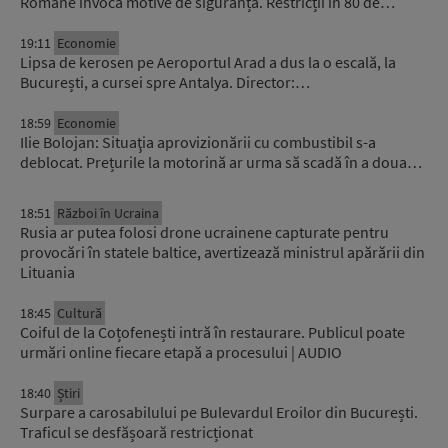
Române invocă motive de siguranță. Restricții în 80 de…
19:11
Economie
Lipsa de kerosen pe Aeroportul Arad a dus la o escală, la
București, a cursei spre Antalya. Director:…
18:59
Economie
Ilie Bolojan: Situaţia aprovizionării cu combustibil s-a
deblocat. Prețurile la motorină ar urma să scadă în a doua…
18:51
Război în Ucraina
Rusia ar putea folosi drone ucrainene capturate pentru
provocări în statele baltice, avertizează ministrul apărării din
Lituania
18:45
Cultură
Coiful de la Coțofenești intră în restaurare. Publicul poate
urmări online fiecare etapă a procesului | AUDIO
18:40
Știri
Surpare a carosabilului pe Bulevardul Eroilor din București.
Traficul se desfășoară restricționat