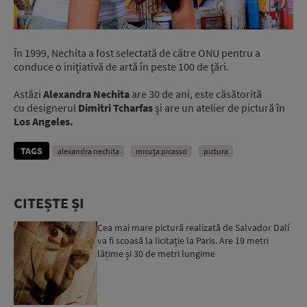
În 1999, Nechita a fost selectată de către ONU pentru a
conduce o iniţiativă de artă în peste 100 de ţări.
Astăzi
Alexandra Nechita
are 30 de ani, este căsătorită
cu designerul
Dimitri Tcharfas
şi are un atelier de pictură în
Los Angeles.
TAGS
alexandra nechita
micuţa picasso
pictura
CITEȘTE ȘI
Cea mai mare pictură realizată de Salvador Dalí
va fi scoasă la licitație la Paris. Are 19 metri
lățime și 30 de metri lungime