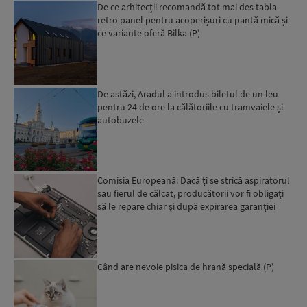
De ce arhitecții recomandă tot mai des tabla
retro panel pentru acoperișuri cu pantă mică și
ce variante oferă Bilka (P)
De astăzi, Aradul a introdus biletul de un leu
pentru 24 de ore la călătoriile cu tramvaiele și
autobuzele
Comisia Europeană: Dacă ți se strică aspiratorul
sau fierul de călcat, producătorii vor fi obligați
să le repare chiar și după expirarea garanției
leg...
Când are nevoie pisica de hrană specială (P)