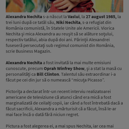
Alexandra Nechita
s-a născut la
Vaslui
, la
27 august 1985,
la
trei luni după ce tatăl său,
Niki Nechita
, s-a refugiat din
România comunistă, în Statele Unite ale Americii. Viorica
Nechita şi mica Alexandra au reuşit să se alăture soţului,
respectiv tatălui, abia după doi ani. Părinţii Alexandrei
fuseseră persecutaţi sub regimul comunist din România,
scrie Business Magazin.
Alexandra Nechita
a fost invitată la mai multe emisiuni
cunoscute, precum
Oprah Winfrey Show
, şi a stat la masă cu
personalităţi ca
Bill Clinton
. Talentul său extraordinar i-a
făcut pe cei din jur să o numească “micuţa Picasso”.
Pictoriţa a declarat într-un recent interviu realizatoarei
americane de televiziune că atunci când era mică a fost
marginalizată de ceilalţi copii, iar când a fost întrebată dacă a
făcut sacrificii, Alexandra a mărturisit că a făcut, însă le-ar
mai face încă o dată fără niciun regret.
Pictura a fost alegerea ei, a mai spus Nechita, iar cea mai