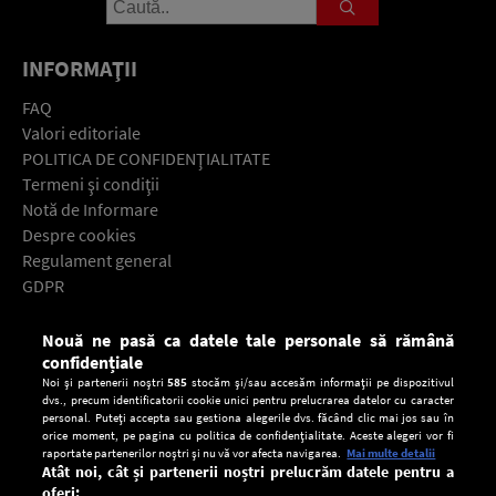
INFORMAŢII
FAQ
Valori editoriale
POLITICA DE CONFIDENŢIALITATE
Termeni şi condiţii
Notă de Informare
Despre cookies
Regulament general
GDPR
Contact
Nouă ne pasă ca datele tale personale să rămână
Descarcă gratuit aplicaţia Europa FM pentru smartphone:
confidențiale
Noi și partenerii noștri
585
stocăm și/sau accesăm informații pe dispozitivul
dvs., precum identificatorii cookie unici pentru prelucrarea datelor cu caracter
personal. Puteți accepta sau gestiona alegerile dvs. făcând clic mai jos sau în
orice moment, pe pagina cu politica de confidențialitate. Aceste alegeri vor fi
raportate partenerilor noștri și nu vă vor afecta navigarea.
Mai multe detalii
Atât noi, cât și partenerii noștri prelucrăm datele pentru a
oferi: