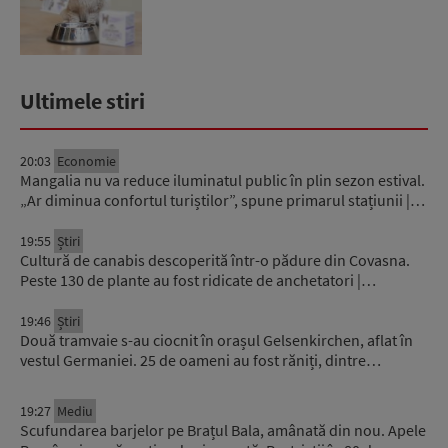
Ultimele stiri
20:03
Economie
Mangalia nu va reduce iluminatul public în plin sezon estival.
„Ar diminua confortul turiștilor”, spune primarul stațiunii |…
19:55
Știri
Cultură de canabis descoperită într-o pădure din Covasna.
Peste 130 de plante au fost ridicate de anchetatori |…
19:46
Știri
Două tramvaie s-au ciocnit în orașul Gelsenkirchen, aflat în
vestul Germaniei. 25 de oameni au fost răniți, dintre…
19:27
Mediu
Scufundarea barjelor pe Brațul Bala, amânată din nou. Apele