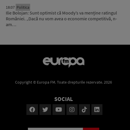
18:07
Politica
Ilie Bolojan: Sunt optimist că Moody’s va menține ratingul
României. „Dacă nu vom avea o economie competitivă, n-
am…
Copyright © Europa FM. Toate drepturile rezervate. 2026
SOCIAL