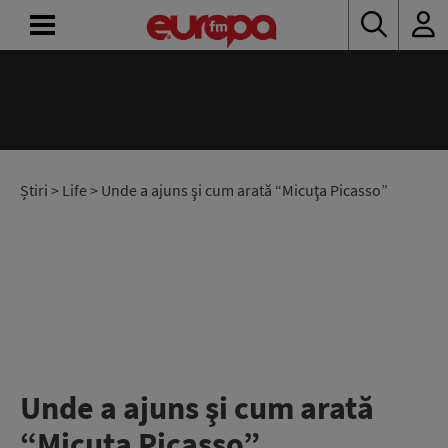
ACASĂ
ȘTIRI
RADIO
Știri
>
Life
> Unde a ajuns şi cum arată “Micuţa Picasso”
CONCURSURI
PODCAST
ASCULTĂ
LIVE
Unde a ajuns şi cum arată
“Micuţa Picasso”