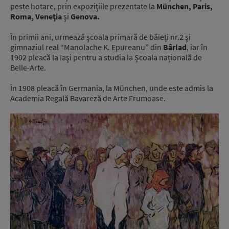
peste hotare, prin expoziţiile prezentate la
München, Paris,
Roma, Veneţia
şi
Genova.
În primii ani, urmează şcoala primară de băieți nr.2 şi
gimnaziul real “Manolache K. Epureanu” din
Bârlad
, iar în
1902 pleacă la Iaşi pentru a studia la Școala națională de
Belle-Arte.
În 1908 pleacă în Germania, la München, unde este admis la
Academia Regală Bavareză de Arte Frumoase.