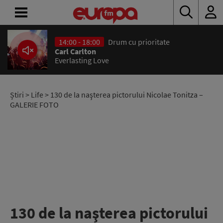
14:00 - 18:00
Drum cu prioritate
ACASĂ
Carl Carlton
Everlasting Love
ȘTIRI
RADIO
Știri
>
Life
> 130 de la naşterea pictorului Nicolae Tonitza –
GALERIE FOTO
CONCURSURI
PODCAST
ASCULTĂ
LIVE
130 de la naşterea pictorului