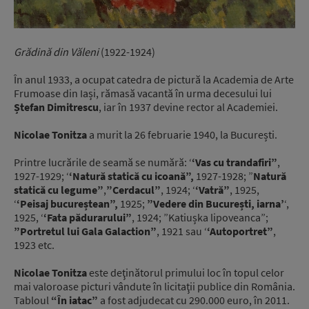
Grădină din Văleni
(1922-1924)
În anul 1933, a ocupat catedra de pictură la Academia de Arte
Frumoase din Iași, rămasă vacantă în urma decesului lui
Ștefan Dimitrescu
, iar în 1937 devine rector al Academiei.
Nicolae Tonitza
a murit la 26 februarie 1940, la București.
Printre lucrările de seamă se numără: ‘
‘Vas cu trandafiri”
,
1927-1929; ‘
‘Natură statică cu icoană”,
1927-1928; ”
Natură
statică cu legume”
,
”Cerdacul”
, 1924; ‘
‘Vatră”
, 1925,
‘
‘Peisaj bucureștean”,
1925;
”Vedere din București, iarna’
‘,
1925, ‘
‘Fata pădurarului”
, 1924; ”Katiușka lipoveanca”;
”Portretul lui Gala Galaction”
, 1921 sau ‘
‘Autoportret”
,
1923 etc.
Nicolae Tonitza
este deţinătorul primului loc în topul celor
mai valoroase picturi vândute în licitaţii publice din România.
Tabloul
“În iatac”
a fost adjudecat cu 290.000 euro, în 2011.