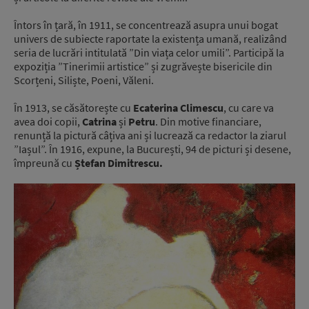
Întors în țară, în 1911, se concentrează asupra unui bogat
univers de subiecte raportate la existența umană, realizând
seria de lucrări intitulată ”Din viața celor umili”. Participă la
expoziția ”Tinerimii artistice” și zugrăvește bisericile din
Scorțeni, Siliște, Poeni, Văleni.
În 1913, se căsătorește cu
Ecaterina Climescu
, cu care va
avea doi copii,
Catrina
și
Petru
. Din motive financiare,
renunță la pictură câțiva ani și lucrează ca redactor la ziarul
”Iașul”. În 1916, expune, la București, 94 de picturi și desene,
împreună cu
Ștefan Dimitrescu.