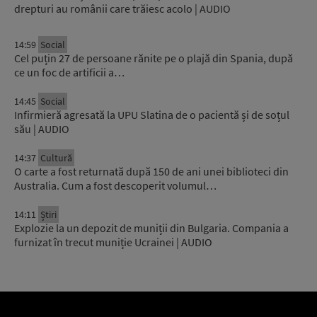
drepturi au românii care trăiesc acolo | AUDIO
14:59
Social
Cel puțin 27 de persoane rănite pe o plajă din Spania, după
ce un foc de artificii a…
14:45
Social
Infirmieră agresată la UPU Slatina de o pacientă și de soțul
său | AUDIO
14:37
Cultură
O carte a fost returnată după 150 de ani unei biblioteci din
Australia. Cum a fost descoperit volumul…
14:11
Știri
Explozie la un depozit de muniții din Bulgaria. Compania a
furnizat în trecut muniție Ucrainei | AUDIO