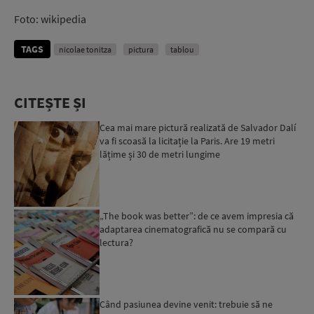
Foto: wikipedia
TAGS
nicolae tonitza
pictura
tablou
CITEȘTE ȘI
Cea mai mare pictură realizată de Salvador Dalí
va fi scoasă la licitație la Paris. Are 19 metri
lățime și 30 de metri lungime
„The book was better”: de ce avem impresia că
adaptarea cinematografică nu se compară cu
lectura?
Când pasiunea devine venit: trebuie să ne