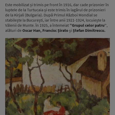
Este mobilizat și trimis pe front în 1916, dar cade prizonier în
luptele de la Turtucaia și este trimis în lagărul de prizonieri
de la Kirjali (Bulgaria). După Primul Război Mondial se
stabilește la București, iar între anii 1921-1924, locuiește la
Vălenii de Munte. În 1925, a întemeiat
”Grupul celor patru’
‘,
alături de
Oscar Han, Francisc Șirato
și
Ștefan Dimitrescu.