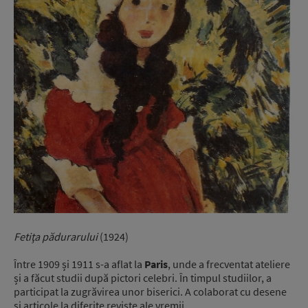
Fetiţa pădurarului
(1924)
Între 1909 și 1911 s-a aflat la
Paris
, unde a frecventat ateliere
și a făcut studii după pictori celebri. În timpul studiilor, a
participat la zugrăvirea unor biserici. A colaborat cu desene
și articole la diferite reviste ale vremii.