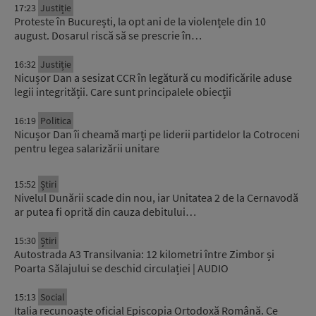
17:23
Justiție
Proteste în București, la opt ani de la violențele din 10
august. Dosarul riscă să se prescrie în…
16:32
Justiție
Nicușor Dan a sesizat CCR în legătură cu modificările aduse
legii integrității. Care sunt principalele obiecții
16:19
Politica
Nicușor Dan îi cheamă marți pe liderii partidelor la Cotroceni
pentru legea salarizării unitare
15:52
Știri
Nivelul Dunării scade din nou, iar Unitatea 2 de la Cernavodă
ar putea fi oprită din cauza debitului…
15:30
Știri
Autostrada A3 Transilvania: 12 kilometri între Zimbor și
Poarta Sălajului se deschid circulației | AUDIO
15:13
Social
Italia recunoaște oficial Episcopia Ortodoxă Română. Ce