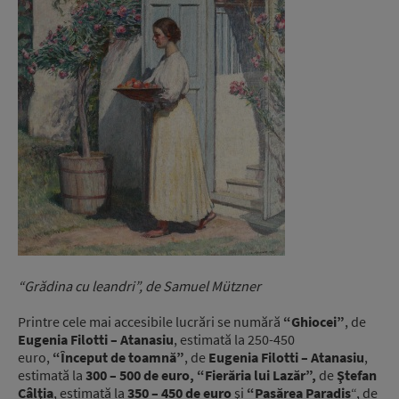
“Grădina cu leandri”, de Samuel Mützner
Printre cele mai accesibile lucrări se numără
“Ghiocei”
, de
Eugenia Filotti – Atanasiu
, estimată la 250-450
euro,
“Început de toamnă”
, de
Eugenia Filotti – Atanasiu
,
estimată la
300 – 500 de euro,
“Fierăria lui Lazăr”,
de
Ştefan
Câlţia
, estimată la
350 – 450 de euro
şi
“Pasărea Paradis
“, de