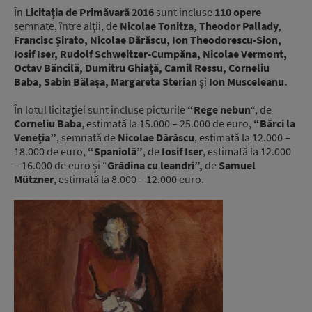
În
Licitaţia de Primăvară 2016
sunt incluse
110 opere
semnate, între alţii, de
Nicolae Tonitza, Theodor Pallady,
Francisc Şirato, Nicolae Dărăscu, Ion Theodorescu-Sion,
Iosif Iser, Rudolf Schweitzer-Cumpăna, Nicolae Vermont,
Octav Băncilă, Dumitru Ghiaţă, Camil Ressu, Corneliu
Baba, Sabin Bălaşa, Margareta Sterian
şi
Ion Musceleanu.
În lotul licitaţiei sunt incluse picturile
“Rege nebun
“, de
Corneliu Baba
, estimată la 15.000 – 25.000 de euro,
“Bărci la
Veneţia”
, semnată de
Nicolae Dărăscu
, estimată la 12.000 –
18.000 de euro,
“Spaniolă”
, de
Iosif Iser
, estimată la 12.000
– 16.000 de euro şi “
Grădina cu leandri”,
de
Samuel
Mützner
, estimată la 8.000 – 12.000 euro.