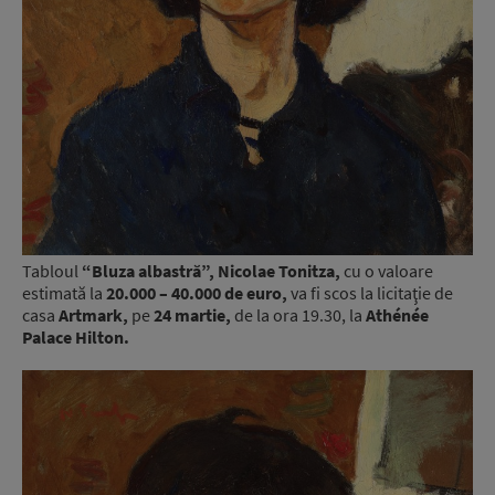
Tabloul
“Bluza albastră”, Nicolae Tonitza,
cu o valoare
estimată la
20.000 – 40.000 de euro,
va fi scos la licitaţie de
casa
Artmark,
pe
24 martie,
de la ora 19.30, la
Athénée
Palace Hilton.