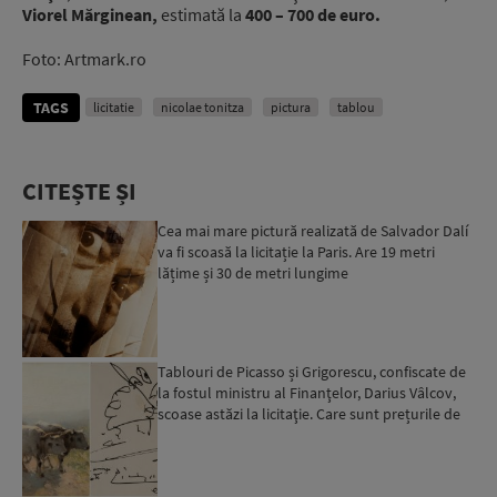
Viorel Mărginean,
estimată la
400 – 700 de euro.
Foto: Artmark.ro
TAGS
licitatie
nicolae tonitza
pictura
tablou
CITEȘTE ȘI
Cea mai mare pictură realizată de Salvador Dalí
va fi scoasă la licitație la Paris. Are 19 metri
lățime și 30 de metri lungime
Tablouri de Picasso și Grigorescu, confiscate de
la fostul ministru al Finanţelor, Darius Vâlcov,
scoase astăzi la licitaţie. Care sunt prețurile de
p...