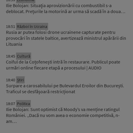
Ilie Bolojan: Situaţia aprovizionării cu combustibil s-a
deblocat. Prețurile la motorină ar urma să scadă în a doua…
18:51
Război în Ucraina
Rusia ar putea folosi drone ucrainene capturate pentru
provocări în statele baltice, avertizează ministrul apărării din
Lituania
18:45
Cultură
Coiful de la Coțofenești intră în restaurare. Publicul poate
urmări online fiecare etapă a procesului | AUDIO
18:40
Știri
Surpare a carosabilului pe Bulevardul Eroilor din București.
Traficul se desfășoară restricționat
18:07
Politica
Ilie Bolojan: Sunt optimist că Moody’s va menține ratingul
României. „Dacă nu vom avea o economie competitivă, n-
am…