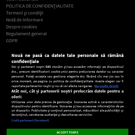
POLITICA DE CONFIDENŢIALITATE
Termeni şi condiţii
Notă de Informare
Despre cookies
Regulament general
GDPR
Contact
Nouă ne pasă ca datele tale personale să rămână
Descarcă gratuit aplicaţia Europa FM pentru smartphone:
confidențiale
Noi și partenerii noștri
585
stocăm și/sau accesăm informații pe dispozitivul
dvs., precum identificatorii cookie unici pentru prelucrarea datelor cu caracter
personal. Puteți accepta sau gestiona alegerile dvs. făcând clic mai jos sau în
orice moment, pe pagina cu politica de confidențialitate. Aceste alegeri vor fi
raportate partenerilor noștri și nu vă vor afecta navigarea.
Mai multe detalii
Atât noi, cât și partenerii noștri prelucrăm datele pentru a
oferi:
Utilizarea unor date precise de geolocație. Scanarea activă a caracteristicilor
dispozitivului pentru identificare. Stocarea și/sau accesarea informațiilor de pe
un dispozitiv. Publicitate și conținut personalizat, măsurători ale publicității și
de conținut, cercetarea audienței și dezvoltarea serviciilor.
Setări:
Listă parteneri (furnizori)
Ascultă Europa FM în aplicație
Dark
×
Instalează
Radio live, podcasturi, știri și alerte
ACCEPT TOATE