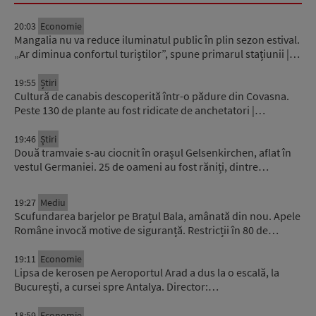
20:03
Economie
Mangalia nu va reduce iluminatul public în plin sezon estival.
„Ar diminua confortul turiștilor”, spune primarul stațiunii |…
19:55
Știri
Cultură de canabis descoperită într-o pădure din Covasna.
Peste 130 de plante au fost ridicate de anchetatori |…
19:46
Știri
Două tramvaie s-au ciocnit în orașul Gelsenkirchen, aflat în
vestul Germaniei. 25 de oameni au fost răniți, dintre…
19:27
Mediu
Scufundarea barjelor pe Brațul Bala, amânată din nou. Apele
Române invocă motive de siguranță. Restricții în 80 de…
19:11
Economie
Lipsa de kerosen pe Aeroportul Arad a dus la o escală, la
București, a cursei spre Antalya. Director:…
18:59
Economie