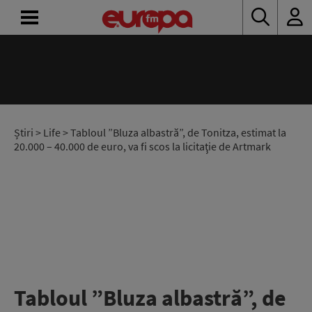
ACASĂ
ȘTIRI
RADIO
Știri
>
Life
> Tabloul ”Bluza albastră”, de Tonitza, estimat la
20.000 – 40.000 de euro, va fi scos la licitaţie de Artmark
CONCURSURI
PODCAST
ASCULTĂ
LIVE
Tabloul ”Bluza albastră”, de