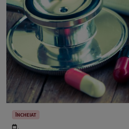
ÎNCHEIAT
.