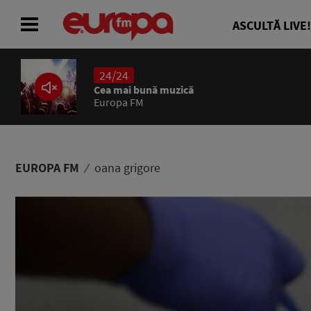
ASCULTĂ LIVE!
24/24
ACASĂ
Cea mai bună muzică
Europa FM
ȘTIRI
RADIO
EUROPA FM
oana grigore
CONCURSURI
PODCAST
ASCULTĂ LIVE