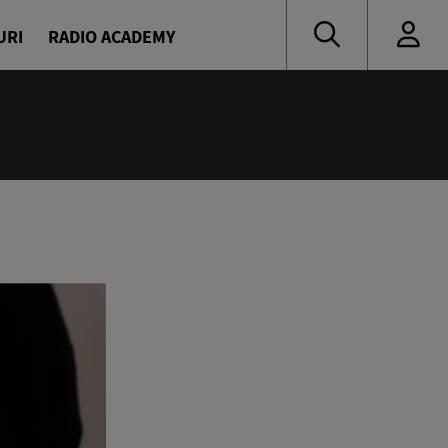
URI
RADIO ACADEMY
:00
 de vacanță cu Denis și Diana
naru și Diana Enache