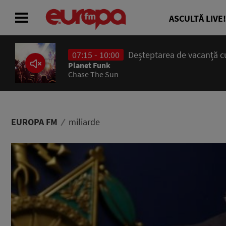
ASCULTĂ LIVE!
07:15 - 10:00
Deșteptarea de vacanță cu
ACASĂ
Planet Funk
Chase The Sun
ȘTIRI
RADIO
EUROPA FM
miliarde
CONCURSURI
PODCAST
ASCULTĂ LIVE