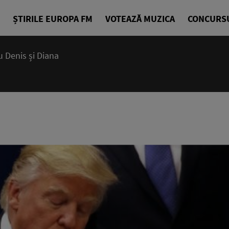
ȘTIRILE EUROPA FM
VOTEAZĂ MUZICA
CONCURS
 Denis și Diana
07:15 - 10
Deșteptarea
Denis Ciuli