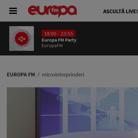
ASCULTĂ LIVE!
18:00 - 23:55
ACASĂ
Europa FM Party
EuropaFM
ȘTIRI
RADIO
EUROPA FM
microintreprinderi
CONCURSURI
PODCAST
ASCULTĂ LIVE