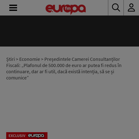
ACASĂ
ȘTIRI
RADIO
Știri
>
Economie
> Președintele Camerei Consultanților
Fiscali: „Plafonul de 500.000 de euro ar putea fi redus în
continuare, dar ar fi util, dacă există intenția, să se și
CONCURSURI
comunice”
PODCAST
ASCULTĂ
LIVE