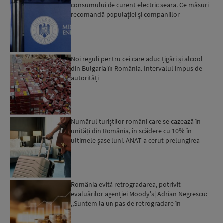
consumului de curent electric seara. Ce măsuri
recomandă populației și companiilor
Noi reguli pentru cei care aduc țigări și alcool
din Bulgaria în România. Intervalul impus de
autorități
Numărul turiștilor români care se cazează în
unități din România, în scădere cu 10% în
ultimele șase luni. ANAT a cerut prelungirea
perioadei de acord...
România evită retrogradarea, potrivit
evaluărilor agenției Moody's| Adrian Negrescu:
,,Suntem la un pas de retrogradare în
următoarele 18-20 de luni, ...