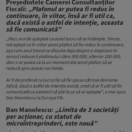
Președintele Camerei Consultanților
Fiscali:
„Plafonul ar putea fi redus în
continuare, în viitor, însă ar fi util ca,
dacă există o astfel de intenție, aceasta
să fie comunicată”
„Deci, era de așteptat ca acest lucru să se întâmple. Sincer,
mă aștept ca în viitor acest plafon să fie redus în continuare,
așa cum anul trecut se discuta deja despre o etapizare în
sensul reducerii plafonului către 300.000, ulterior 100.000,
deci s-ar putea ca la un moment dat acest plafon să se
reducă spre aceste noi limite.
Ar fi de preferat ca lucrurile să fie spuse cât mai devreme.
Adică, dacă o astfel de intenție există, cred că ar fi util să fie
comunicată ca oamenii să știe la ce să se aștepte”
, a mai spus
Dan Manolescu la Europa FM.
Dan Manolescu:
„Limita de 3 societăți
per acționar, cu statut de
microîntreprinderi, este nouă”