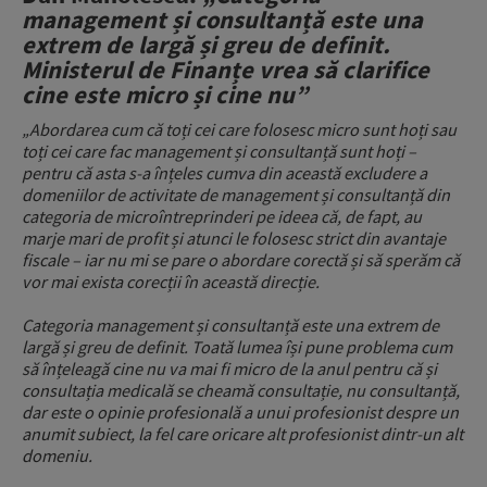
management și consultanță este una
extrem de largă și greu de definit.
Ministerul de Finanțe vrea să clarifice
cine este micro și cine nu”
„Abordarea cum că toți cei care folosesc micro sunt hoți sau
toți cei care fac management și consultanță sunt hoți –
pentru că asta s-a înțeles cumva din această excludere a
domeniilor de activitate de management și consultanță din
categoria de microîntreprinderi pe ideea că, de fapt, au
marje mari de profit și atunci le folosesc strict din avantaje
fiscale – iar nu mi se pare o abordare corectă și să sperăm că
vor mai exista corecții în această direcție.
Categoria management și consultanță este una extrem de
largă și greu de definit. Toată lumea își pune problema cum
să înțeleagă cine nu va mai fi micro de la anul pentru că și
consultația medicală se cheamă consultație, nu consultanță,
dar este o opinie profesională a unui profesionist despre un
anumit subiect, la fel care oricare alt profesionist dintr-un alt
domeniu.