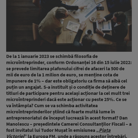
De la 1 ianuarie 2023 se schimbă filosofia de
microîntreprinder, conform Ordonanței 16 din 15 iulie 2022:
se prevede limitarea plafonului cifrei de afaceri la 500 de
mii de euro de la 1 milion de euro, se menține cota de
impunere de 1% – dar este obligatoriu ca firma să aibă cel
puțin un angajat. S-a instituit și o condiție de deținere de
titluri de participare pentru același acționar la cel mult trei
microîntreprinderi dacă este acționar cu peste 25%. Ce se
va întâmpla? Cum se va schimba activitatea
microîntreprinderilor știind că foarte multă lume în
antreprenoriatul de început lucrează în acest format? Dan
Manolescu – președintele Camerei Consultanților Fiscali – a
fost invitatul lui Tudor Mușat în emisiunea „
Piața
Victoriei
” la Europa FM, unde a răspuns acestor întrebări.