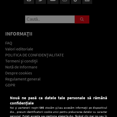
INFORMAŢII
FAQ
Valori editoriale
POLITICA DE CONFIDENŢIALITATE
Termeni şi condiţii
Notă de Informare
Despre cookies
Regulament general
GDPR
Contact
Nouă ne pasă ca datele tale personale să rămână
Descarcă gratuit aplicaţia Europa FM pentru smartphone:
confidențiale
Noi și partenerii noștri
585
stocăm și/sau accesăm informații pe dispozitivul
dvs., precum identificatorii cookie unici pentru prelucrarea datelor cu caracter
personal. Puteți accepta sau gestiona alegerile dvs. făcând clic mai jos sau în