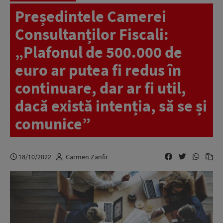
Președintele Camerei
Consultanților Fiscali:
„Plafonul de 500.000 de
euro ar putea fi redus în
continuare, dar ar fi util,
dacă există intenția, să se și
comunice”
18/10/2022
Carmen Zanfir