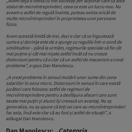
„Avem deja o limită cu trei societăți per acționar care să aibă
statut de microîntreprinderi, ceea ce este un lucru nou. Nu
aveam o astfel de regulă înainte, puteau exista oricât de
multe microîntreprinderi în proprietatea unei persoane
fizice.
Avem această limită de trei, deci e clar că se îngustează
cumva și dorința este de a ajunge cu regulile într-o zonă de
similitudine – până la urmăm, regimurile speciale să fie cât
mai puține și cât mai nișate astfel încât să nu creeze
distorsiuni pentru că e clar că un astfel de macanism a creat
probleme”, a spus Dan Manolescu.
„A creat probleme în sensul mutării unor sume din zona
salariilor în zona micro. Distorsiuni în sensul în care există
jucători care folosesc astfel de regimuri de
microîntreprindere pentru a desfășura afaceri care sunt
taxate mai puțin și atunci își creează un avantaj. Nu aș
generaliza, nu aș spune că toți cei care au microîntreprinderi
fac asta, însă este clar că au fost și astfel de situații”
, a
adăugat Dan Manolescu.
Dan Manolescu:
„Categoria