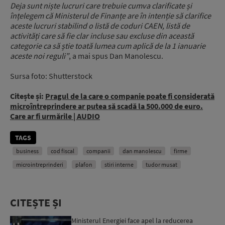
Deja sunt niște lucruri care trebuie cumva clarificate și
înțelegem că Ministerul de Finanțe are în intenție să clarifice
aceste lucruri stabilind o listă de coduri CAEN, listă de
activități care să fie clar incluse sau excluse din această
categorie ca să știe toată lumea cum aplică de la 1 ianuarie
aceste noi reguli”
, a mai spus Dan Manolescu.
Sursa foto: Shutterstock
Citește și:
Pragul de la care o companie poate fi considerată
microîntreprindere ar putea să scadă la 500.000 de euro.
Care ar fi urmările | AUDIO
TAGS
business
cod fiscal
companii
dan manolescu
firme
microintreprinderi
plafon
stiri interne
tudor musat
CITEȘTE ȘI
Ministerul Energiei face apel la reducerea