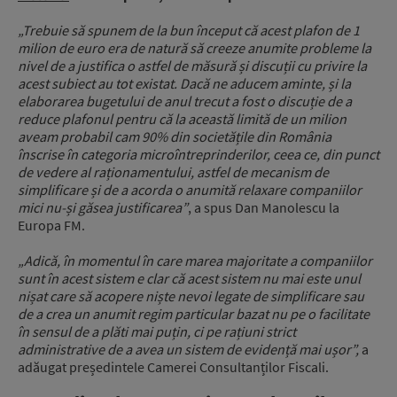
„Trebuie să spunem de la bun început că acest plafon de 1
milion de euro era de natură să creeze anumite probleme la
nivel de a justifica o astfel de măsură și discuții cu privire la
acest subiect au tot existat. Dacă ne aducem aminte, și la
elaborarea bugetului de anul trecut a fost o discuție de a
reduce plafonul pentru că la această limită de un milion
aveam probabil cam 90% din societățile din România
înscrise în categoria microîntreprinderilor, ceea ce, din punct
de vedere al raționamentului, astfel de mecanism de
simplificare și de a acorda o anumită relaxare companiilor
mici nu-și găsea justificarea”
, a spus Dan Manolescu la
Europa FM.
„Adică, în momentul în care marea majoritate a companiilor
sunt în acest sistem e clar că acest sistem nu mai este unul
nișat care să acopere niște nevoi legate de simplificare sau
de a crea un anumit regim particular bazat nu pe o facilitate
în sensul de a plăti mai puțin, ci pe rațiuni strict
administrative de a avea un sistem de evidență mai ușor”,
a
adăugat președintele Camerei Consultanților Fiscali.