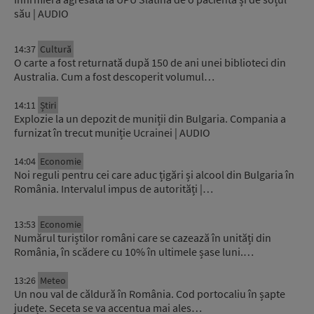
său | AUDIO
14:37
Cultură
O carte a fost returnată după 150 de ani unei biblioteci din
Australia. Cum a fost descoperit volumul…
14:11
Știri
Explozie la un depozit de muniții din Bulgaria. Compania a
furnizat în trecut muniție Ucrainei | AUDIO
14:04
Economie
Noi reguli pentru cei care aduc țigări și alcool din Bulgaria în
România. Intervalul impus de autorități |…
13:53
Economie
Numărul turiștilor români care se cazează în unități din
România, în scădere cu 10% în ultimele șase luni.…
13:26
Meteo
Un nou val de căldură în România. Cod portocaliu în șapte
județe. Seceta se va accentua mai ales…