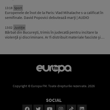
13:18
Sport
Europenele de înot de la Paris: Vlad Mihalache s-a calificat în
semifinale. David Popovici debutează marți | AUDIO
13:02
Justiție
Bărbat din București, trimis în judecată pentru incitare la
violență și discriminare. Ar fi distribuit materiale fasciste și…
Copyright © Europa FM. Toate drepturile rezervate. 2026
SOCIAL