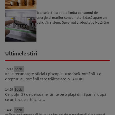
Transelectrica poate limita consumul de
energie al marilor consumatori, dacă apare un
deficit în sistem. Guvernul a adoptat o Hotărâre
în acest sens...
Ultimele stiri
15:13
Social
Italia recunoaște oficial Episcopia Ortodoxă Română. Ce
drepturi au românii care trăiesc acolo | AUDIO
14:59
Social
Cel puțin 27 de persoane rănite pe o plajă din Spania, după
ce un foc de artificii a…
14:45
Social
Infirmieră agresată la UPU Slatina de o pacientă și de soțul