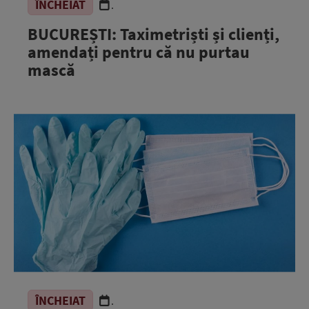
ÎNCHEIAT
.
BUCUREȘTI: Taximetriști și clienți,
amendați pentru că nu purtau
mască
ÎNCHEIAT
.