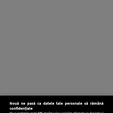
Nouă ne pasă ca datele tale personale să rămână
confidențiale
Noi și partenerii noștri
585
stocăm și/sau accesăm informații pe dispozitivul