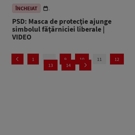
ÎNCHEIAT
.
PSD: Masca de protecţie ajunge
simbolul făţărniciei liberale |
VIDEO
1
…
9
10
11
12
13
14