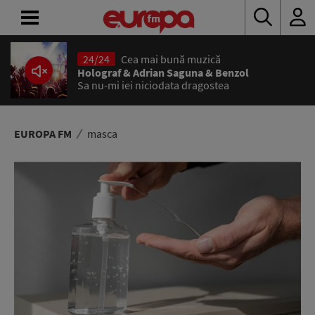
24/24
Cea mai bună muzică
ACASĂ
Holograf & Adrian Saguna & Benzol
Sa nu-mi iei niciodata dragostea
ȘTIRI
RADIO
EUROPA FM
masca
CONCURSURI
PODCAST
ASCULTĂ
LIVE