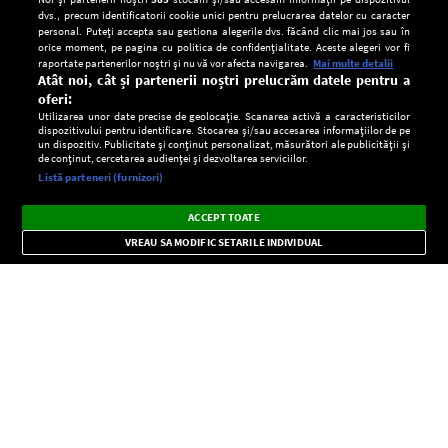
dvs., precum identificatorii cookie unici pentru prelucrarea datelor cu caracter
personal. Puteți accepta sau gestiona alegerile dvs. făcând clic mai jos sau în
orice moment, pe pagina cu politica de confidențialitate. Aceste alegeri vor fi
raportate partenerilor noștri și nu vă vor afecta navigarea.
Mai multe detalii
Atât noi, cât și partenerii noștri prelucrăm datele pentru a
oferi:
Utilizarea unor date precise de geolocație. Scanarea activă a caracteristicilor
dispozitivului pentru identificare. Stocarea și/sau accesarea informațiilor de pe
un dispozitiv. Publicitate și conținut personalizat, măsurători ale publicității și
de conținut, cercetarea audienței și dezvoltarea serviciilor.
Setări:
Listă parteneri (furnizori)
Ascultă Europa FM în aplicație
Dark
×
Instalează
Radio live, podcasturi, știri și alerte
ACCEPT TOATE
Mode
importante.
VREAU SA MODIFIC SETARILE INDIVIDUAL
CONFIDENŢIALITATE
Copyright © Europa FM. Toate drepturile rezervate. 2026