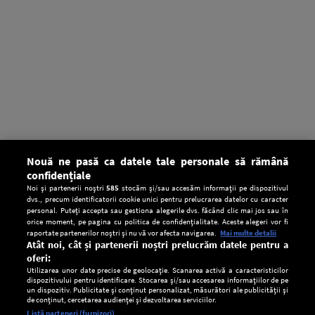
Nouă ne pasă ca datele tale personale să rămână
confidențiale
Noi și partenerii noștri
585
stocăm și/sau accesăm informații pe dispozitivul
dvs., precum identificatorii cookie unici pentru prelucrarea datelor cu caracter
personal. Puteți accepta sau gestiona alegerile dvs. făcând clic mai jos sau în
orice moment, pe pagina cu politica de confidențialitate. Aceste alegeri vor fi
raportate partenerilor noștri și nu vă vor afecta navigarea.
Mai multe detalii
Atât noi, cât și partenerii noștri prelucrăm datele pentru a
oferi:
Utilizarea unor date precise de geolocație. Scanarea activă a caracteristicilor
dispozitivului pentru identificare. Stocarea și/sau accesarea informațiilor de pe
un dispozitiv. Publicitate și conținut personalizat, măsurători ale publicității și
de conținut, cercetarea audienței și dezvoltarea serviciilor.
Setări:
Listă parteneri (furnizori)