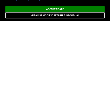
Ascultă Europa FM în aplicație
Dark
×
Instalează
Radio live, podcasturi, știri și alerte
ACCEPT TOATE
Mode
importante.
VREAU SA MODIFIC SETARILE INDIVIDUAL
CONFIDENŢIALITATE
Copyright © Europa FM. Toate drepturile rezervate. 2026
SOCIAL