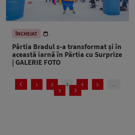
ÎNCHEIAT
.
Pârtia Bradul s-a transformat și în
această iarnă în Pârtia cu Surprize
| GALERIE FOTO
1
2
3
4
5
…
9