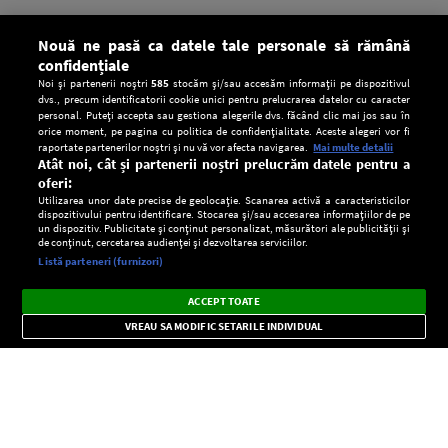
Nouă ne pasă ca datele tale personale să rămână
confidențiale
Noi și partenerii noștri
585
stocăm și/sau accesăm informații pe dispozitivul
dvs., precum identificatorii cookie unici pentru prelucrarea datelor cu caracter
personal. Puteți accepta sau gestiona alegerile dvs. făcând clic mai jos sau în
orice moment, pe pagina cu politica de confidențialitate. Aceste alegeri vor fi
raportate partenerilor noștri și nu vă vor afecta navigarea.
Mai multe detalii
Atât noi, cât și partenerii noștri prelucrăm datele pentru a
oferi:
Utilizarea unor date precise de geolocație. Scanarea activă a caracteristicilor
dispozitivului pentru identificare. Stocarea și/sau accesarea informațiilor de pe
un dispozitiv. Publicitate și conținut personalizat, măsurători ale publicității și
de conținut, cercetarea audienței și dezvoltarea serviciilor.
Setări:
Listă parteneri (furnizori)
Ascultă Europa FM în aplicație
Dark
×
Instalează
Radio live, podcasturi, știri și alerte
ACCEPT TOATE
Mode
importante.
VREAU SA MODIFIC SETARILE INDIVIDUAL
CONFIDENŢIALITATE