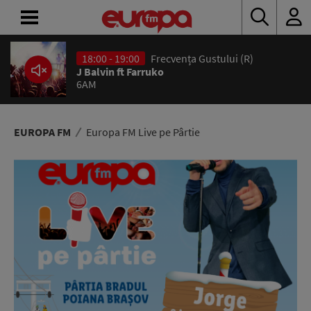
18:00 - 19:00
Frecvența Gustului (R)
ACASĂ
J Balvin ft Farruko
6AM
ȘTIRI
RADIO
EUROPA FM
Europa FM Live pe Pârtie
CONCURSURI
PODCAST
ASCULTĂ
LIVE