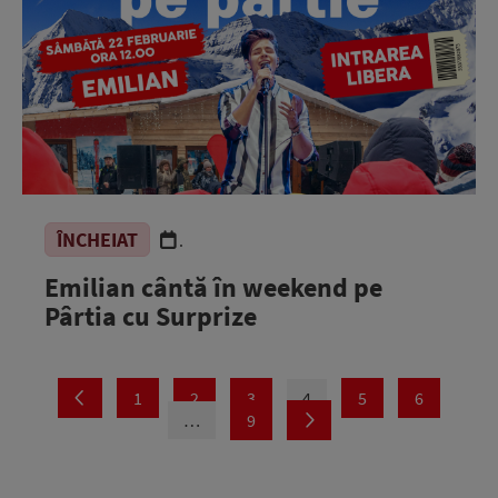
ÎNCHEIAT
.
Emilian cântă în weekend pe
Pârtia cu Surprize
1
2
3
4
5
6
…
9