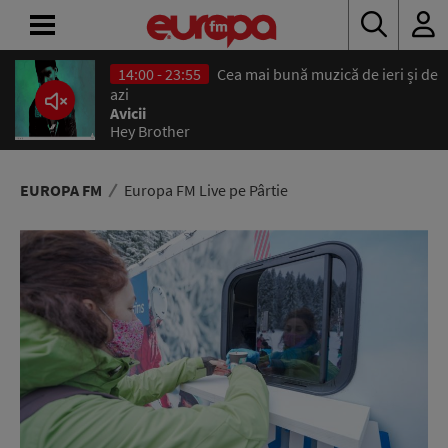
14:00 - 23:55
Cea mai bună muzică de ieri și de
ACASĂ
azi
Avicii
Hey Brother
ȘTIRI
RADIO
EUROPA FM
Europa FM Live pe Pârtie
CONCURSURI
PODCAST
ASCULTĂ
LIVE