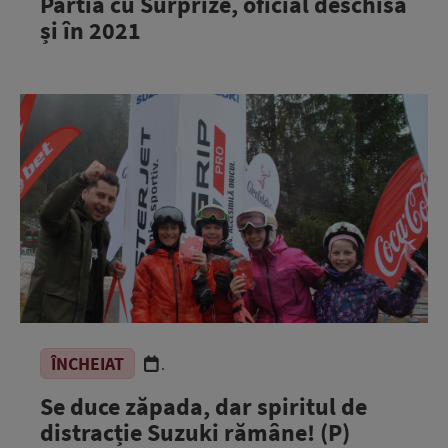
Pârtia cu Surprize, oficial deschisă
și în 2021
ÎNCHEIAT
.
Se duce zăpada, dar spiritul de
distracție Suzuki rămâne! (P)