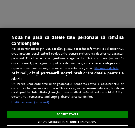
Nouă ne pasă ca datele tale personale să rămână
confidențiale
Noi și partenerii noștri
585
stocăm și/sau accesăm informații pe dispozitivul
dvs., precum identificatorii cookie unici pentru prelucrarea datelor cu caracter
personal. Puteți accepta sau gestiona alegerile dvs. făcând clic mai jos sau în
orice moment, pe pagina cu politica de confidențialitate. Aceste alegeri vor fi
raportate partenerilor noștri și nu vă vor afecta navigarea.
Mai multe detalii
Atât noi, cât și partenerii noștri prelucrăm datele pentru a
oferi:
Utilizarea unor date precise de geolocație. Scanarea activă a caracteristicilor
dispozitivului pentru identificare. Stocarea și/sau accesarea informațiilor de pe
un dispozitiv. Publicitate și conținut personalizat, măsurători ale publicității și
de conținut, cercetarea audienței și dezvoltarea serviciilor.
Setări:
Listă parteneri (furnizori)
Ascultă Europa FM în aplicație
Dark
×
Instalează
Radio live, podcasturi, știri și alerte
ACCEPT TOATE
Mode
importante.
VREAU SA MODIFIC SETARILE INDIVIDUAL
CONFIDENŢIALITATE