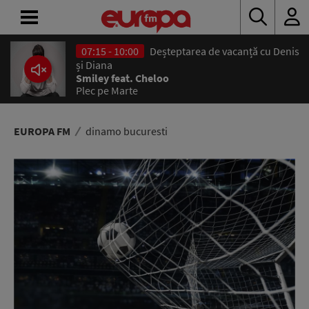
07:15 - 10:00
Deșteptarea de vacanță cu Denis
ACASĂ
și Diana
Smiley feat. Cheloo
Plec pe Marte
ȘTIRI
RADIO
EUROPA FM
dinamo bucuresti
CONCURSURI
PODCAST
ASCULTĂ
LIVE