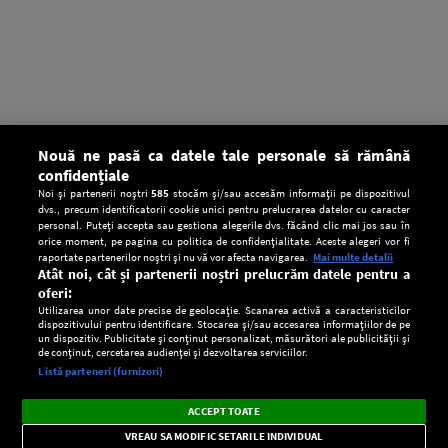
Nouă ne pasă ca datele tale personale să rămână
confidențiale
Noi și partenerii noștri
585
stocăm și/sau accesăm informații pe dispozitivul
dvs., precum identificatorii cookie unici pentru prelucrarea datelor cu caracter
personal. Puteți accepta sau gestiona alegerile dvs. făcând clic mai jos sau în
orice moment, pe pagina cu politica de confidențialitate. Aceste alegeri vor fi
raportate partenerilor noștri și nu vă vor afecta navigarea.
Mai multe detalii
Atât noi, cât și partenerii noștri prelucrăm datele pentru a
oferi:
Utilizarea unor date precise de geolocație. Scanarea activă a caracteristicilor
dispozitivului pentru identificare. Stocarea și/sau accesarea informațiilor de pe
un dispozitiv. Publicitate și conținut personalizat, măsurători ale publicității și
de conținut, cercetarea audienței și dezvoltarea serviciilor.
Setări:
Listă parteneri (furnizori)
Ascultă Europa FM în aplicație
Dark
×
Instalează
Radio live, podcasturi, știri și alerte
ACCEPT TOATE
Mode
importante.
VREAU SA MODIFIC SETARILE INDIVIDUAL
CONFIDENŢIALITATE