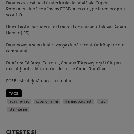
Dinamo s-a calificat în sferturile de finală ale Cupei
României, după ce a învins FCSB, miercuri, pe teren propriu,
scor 1-0.
Unicul gol al partidei a fost marcat de atacantul slovac Adam
Nemec (’55).
Dinamoviștii și-au luat revanșa după recenta înfrângere din
campionat.
Dunărea Călăraşi, Petrolul, Chindia Târgovişte şi U Cluj au
mai obţinut calificarea în sferturile Cupei României.
FCSB este deţinătoarea trofeului.
TAGS
adam nemec
cupa romaniei
dinamo bucuresti
fcsb
stiri interne
CITEȘTE ȘI