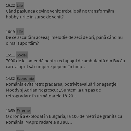
16:22
Life
Când pasiunea devine venit: trebuie să ne transformăm
hobby-urile în surse de venit?
16:19
Life
De ce ascultăm aceeași melodie de zeci de ori, până când nu
o mai suportăm?
15:11
Social
7000 de lei amendă pentru echipajul de ambulanță din Bacău
care a oprit să cumpere pepeni, în timp…
14:32
Economie
România evită retrogradarea, potrivit evaluărilor agenției
Moody’s| Adrian Negrescu: ,,Suntem la un pas de
retrogradare în următoarele 18-20…
13:59
Externe
O dronă a explodat în Bulgaria, la 100 de metri de granița cu
România| MApN: radarele nu au…