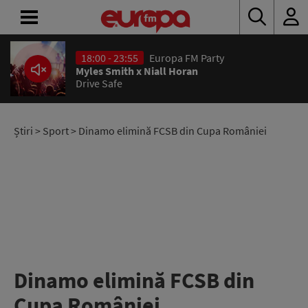
18:00 - 23:55
Europa FM Party
ACASĂ
Myles Smith x Niall Horan
Drive Safe
ȘTIRI
RADIO
Știri
>
Sport
> Dinamo elimină FCSB din Cupa României
CONCURSURI
PODCAST
ASCULTĂ
LIVE
Dinamo elimină FCSB din
Cupa României