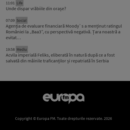
11:01
Life
Unde dispar vrăbiile din orașe?
07:09
Social
Agenția de evaluare financiară Moody`s a menținut ratingul
României la „Baa3”, cu perspectivă negativă. Țara noastră a
evitat…
19:58
Mediu
Acvila imperială Feliks, eliberată în natură după ce a fost
salvată din mâinile traficanților și repatriată în Serbia
Copyright © Europa FM. Toate drepturile rezervate. 2026