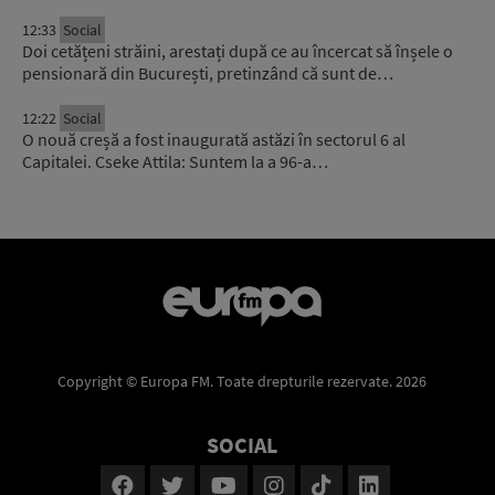
12:33
Social
Doi cetățeni străini, arestați după ce au încercat să înșele o
pensionară din București, pretinzând că sunt de…
12:22
Social
O nouă creșă a fost inaugurată astăzi în sectorul 6 al
Capitalei. Cseke Attila: Suntem la a 96-a…
Copyright © Europa FM. Toate drepturile rezervate. 2026
SOCIAL