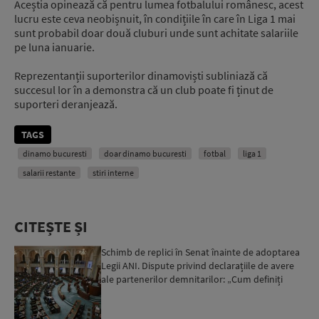
Aceștia opinează că pentru lumea fotbalului românesc, acest
lucru este ceva neobișnuit, în condițiile în care în Liga 1 mai
sunt probabil doar două cluburi unde sunt achitate salariile
pe luna ianuarie.
Reprezentanții suporterilor dinamoviști subliniază că
succesul lor în a demonstra că un club poate fi ținut de
suporteri deranjează.
TAGS
dinamo bucuresti
doar dinamo bucuresti
fotbal
liga 1
salarii restante
stiri interne
CITEȘTE ȘI
Schimb de replici în Senat înainte de adoptarea
Legii ANI. Dispute privind declarațiile de avere
ale partenerilor demnitarilor: „Cum definiți
amantele...