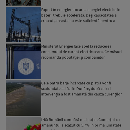
Expert în energie: stocarea energiei electrice în
baterii trebuie accelerată. Deși capacitatea a
crescut, aceasta nu este suficientă pentru a
trece ma...
Ministerul Energiei face apel la reducerea
consumului de curent electric seara. Ce măsuri
recomandă populației și companiilor
Cele patru barje încărcate cu piatră vor fi
scufundate astăzi în Dunăre, după ce ieri
intervenția a fost amânată din cauza curenților
puternici din zo...
INS: Românii cumpără mai puțin. Comerțul cu
amănuntul a scăzut cu 5,7% în prima jumătate