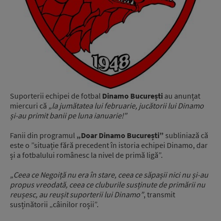
Suporterii echipei de fotbal
Dinamo București
au anunțat
miercuri că
„la jumătatea lui februarie, jucătorii lui Dinamo
și-au primit banii pe luna ianuarie!”
Fanii din programul
„Doar Dinamo București”
subliniază că
este o ”situație fără precedent în istoria echipei Dinamo, dar
și a fotbalului românesc la nivel de primă ligă”.
„Ceea ce Negoiță nu era în stare, ceea ce săpașii nici nu și-au
propus vreodată, ceea ce cluburile susținute de primării nu
reușesc, au reușit suporterii lui Dinamo”
, transmit
susținătorii „câinilor roșii”.