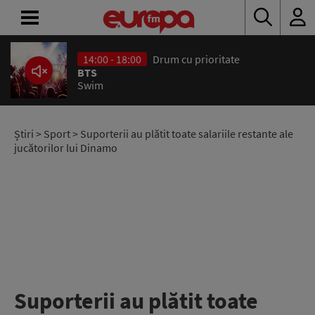
14:00 - 18:00
Drum cu prioritate
ACASĂ
BTS
Swim
ȘTIRI
RADIO
Știri
>
Sport
> Suporterii au plătit toate salariile restante ale
jucătorilor lui Dinamo
CONCURSURI
PODCAST
ASCULTĂ
LIVE
Suporterii au plătit toate