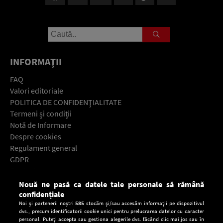
INFORMAŢII
FAQ
Valori editoriale
POLITICA DE CONFIDENŢIALITATE
Termeni şi condiţii
Notă de Informare
Despre cookies
Regulament general
GDPR
Contact
Nouă ne pasă ca datele tale personale să rămână
Descarcă gratuit aplicaţia Europa FM pentru smartphone:
confidențiale
Noi și partenerii noștri
585
stocăm și/sau accesăm informații pe dispozitivul
dvs., precum identificatorii cookie unici pentru prelucrarea datelor cu caracter
personal. Puteți accepta sau gestiona alegerile dvs. făcând clic mai jos sau în