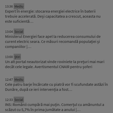
13:36
Mediu
Expert în energie: stocarea energiei electrice în baterii
trebuie accelerată. Deși capacitatea a crescut, aceasta nu
este suficientă…
13:04
Social
Ministerul Energiei face apel la reducerea consumului de
curent electric seara. Ce măsuri recomandă populației și
companiilor |…
13:00
Știri
Un alt portal neautorizat vinde roviniete la prețuri mai mari
decât cele legale. Avertismentul CNAIR pentru șoferi
12:47
Mediu
Cele patru barje încărcate cu piatră vor fi scufundate astăzi în
Dunăre, după ce ieri intervenția a fost…
12:33
Social
INS: Românii cumpără mai puțin. Comerțul cu amănuntul a
scăzut cu 5,7% în prima jumătate a anului |…