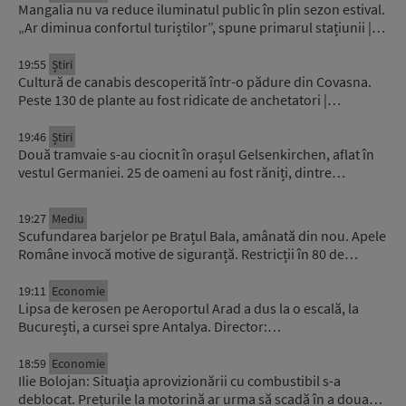
Mangalia nu va reduce iluminatul public în plin sezon estival.
„Ar diminua confortul turiștilor”, spune primarul stațiunii |…
19:55
Știri
Cultură de canabis descoperită într-o pădure din Covasna.
Peste 130 de plante au fost ridicate de anchetatori |…
19:46
Știri
Două tramvaie s-au ciocnit în orașul Gelsenkirchen, aflat în
vestul Germaniei. 25 de oameni au fost răniți, dintre…
19:27
Mediu
Scufundarea barjelor pe Brațul Bala, amânată din nou. Apele
Române invocă motive de siguranță. Restricții în 80 de…
19:11
Economie
Lipsa de kerosen pe Aeroportul Arad a dus la o escală, la
București, a cursei spre Antalya. Director:…
18:59
Economie
Ilie Bolojan: Situaţia aprovizionării cu combustibil s-a
deblocat. Prețurile la motorină ar urma să scadă în a doua…