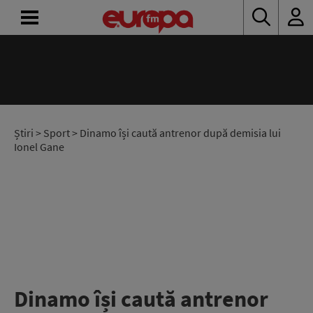
ACASĂ
ȘTIRI
RADIO
Știri
>
Sport
> Dinamo își caută antrenor după demisia lui
Ionel Gane
CONCURSURI
PODCAST
ASCULTĂ
LIVE
Dinamo își caută antrenor