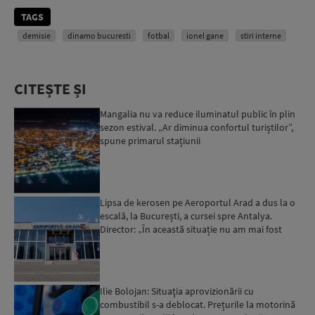
TAGS
demisie
dinamo bucuresti
fotbal
ionel gane
stiri interne
CITEȘTE ȘI
Mangalia nu va reduce iluminatul public în plin
sezon estival. „Ar diminua confortul turiștilor”,
spune primarul stațiunii
Lipsa de kerosen pe Aeroportul Arad a dus la o
escală, la București, a cursei spre Antalya.
Director: „În această situație nu am mai fost
deloc”...
Ilie Bolojan: Situaţia aprovizionării cu
combustibil s-a deblocat. Prețurile la motorină