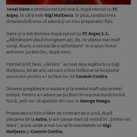
Ionel Gane
a demisionat luni seară, după meciul cu
FC
Argeș
. În cărți este
Gigi Mulțescu
. În plus, conducerea
dinamovistă vrea să aducă și un nou preparator fizic.
Gane și-a dat demisia după eșecul cu
FC Argeș 1-2.
„
Rămâneam dacă învingeam azi, da, ne dădea mai mult
curaj. Acum, e nevoie de o schimbare
” le-a spus fostul
antrenor jucătorilor, după meci.
Potrivit GSP, fanii „câinilor” au luat deja legătură cu Gigi
Mulțescu, 69 de ani, cel care a fost înlăturat la începutul
sezonului pentru a i se face loc lui
Cosmin Contra
.
Dinamo pregătește o mutare și la nivelul staff-ului primei
echipe. Pentru a-i aduce pe jucători în cea mai bună formă
fizică, șefii vor să apeleze din nou la
George Neagu
.
Preparatorul fizic e liber de contract de o lună, după
plecarea de la
Astra
, și are șanse mari să revină în „Ștefan cel
Mare”, acolo unde a mai lucrat în mandatele lui
Gigi
Mulțescu
și
Cosmin Contra.