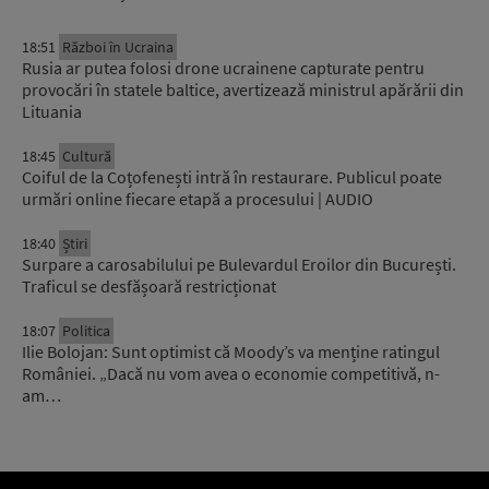
18:51
Război în Ucraina
Rusia ar putea folosi drone ucrainene capturate pentru
provocări în statele baltice, avertizează ministrul apărării din
Lituania
18:45
Cultură
Coiful de la Coțofenești intră în restaurare. Publicul poate
urmări online fiecare etapă a procesului | AUDIO
18:40
Știri
Surpare a carosabilului pe Bulevardul Eroilor din București.
Traficul se desfășoară restricționat
18:07
Politica
Ilie Bolojan: Sunt optimist că Moody’s va menține ratingul
României. „Dacă nu vom avea o economie competitivă, n-
am…