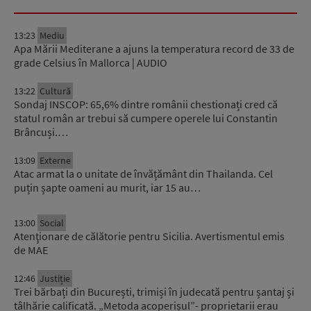
13:23
Mediu
Apa Mării Mediterane a ajuns la temperatura record de 33 de
grade Celsius în Mallorca | AUDIO
13:22
Cultură
Sondaj INSCOP: 65,6% dintre românii chestionați cred că
statul român ar trebui să cumpere operele lui Constantin
Brâncuși.…
13:09
Externe
Atac armat la o unitate de învățământ din Thailanda. Cel
puțin șapte oameni au murit, iar 15 au…
13:00
Social
Atenţionare de călătorie pentru Sicilia. Avertismentul emis
de MAE
12:46
Justiție
Trei bărbați din București, trimiși în judecată pentru șantaj și
tâlhărie calificată. „Metoda acoperișul”- proprietarii erau