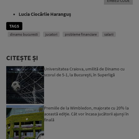
EMBED CODE
Lucia Ciocârlie Haranguş
TAGS
dinamo bucuresti
jucatori
probleme financiare
salarii
CITEȘTE ȘI
Universitatea Craiova, umilită de Dinamo cu
scorul de 5-1, la Bucureşti, în Superligă
Premiile de la Wimbledon, majorate cu 20% la
această ediție. Cât vor încasa jucătorii ajunși în
finală