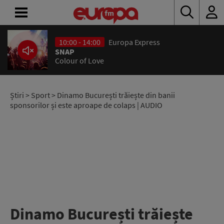
10:00 - 14:00
Europa Express
ACASĂ
SNAP
Colour of Love
ȘTIRI
RADIO
Știri
>
Sport
> Dinamo București trăiește din banii
sponsorilor și este aproape de colaps | AUDIO
CONCURSURI
PODCAST
ASCULTĂ
LIVE
Dinamo București trăiește