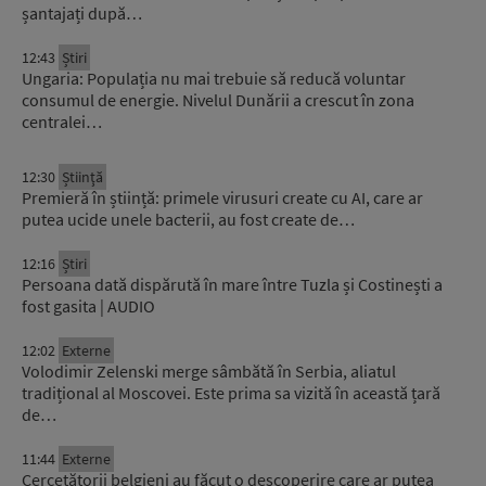
șantajați după…
12:43
Știri
Ungaria: Populația nu mai trebuie să reducă voluntar
consumul de energie. Nivelul Dunării a crescut în zona
centralei…
12:30
Știinţă
Premieră în știință: primele virusuri create cu AI, care ar
putea ucide unele bacterii, au fost create de…
12:16
Știri
Persoana dată dispărută în mare între Tuzla și Costinești a
fost gasita | AUDIO
12:02
Externe
Volodimir Zelenski merge sâmbătă în Serbia, aliatul
tradițional al Moscovei. Este prima sa vizită în această țară
de…
11:44
Externe
Cercetătorii belgieni au făcut o descoperire care ar putea