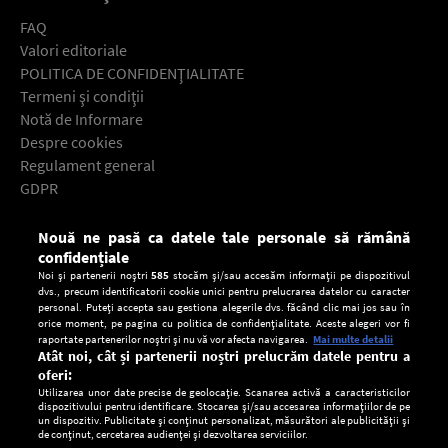
FAQ
Valori editoriale
POLITICA DE CONFIDENŢIALITATE
Termeni şi condiţii
Notă de Informare
Despre cookies
Regulament general
GDPR
Contact
Nouă ne pasă ca datele tale personale să rămână
Descarcă gratuit aplicaţia Europa FM pentru smartphone:
confidențiale
Noi și partenerii noștri
585
stocăm și/sau accesăm informații pe dispozitivul
dvs., precum identificatorii cookie unici pentru prelucrarea datelor cu caracter
personal. Puteți accepta sau gestiona alegerile dvs. făcând clic mai jos sau în
orice moment, pe pagina cu politica de confidențialitate. Aceste alegeri vor fi
raportate partenerilor noștri și nu vă vor afecta navigarea.
Mai multe detalii
Atât noi, cât și partenerii noștri prelucrăm datele pentru a
oferi:
Utilizarea unor date precise de geolocație. Scanarea activă a caracteristicilor
dispozitivului pentru identificare. Stocarea și/sau accesarea informațiilor de pe
un dispozitiv. Publicitate și conținut personalizat, măsurători ale publicității și
de conținut, cercetarea audienței și dezvoltarea serviciilor.