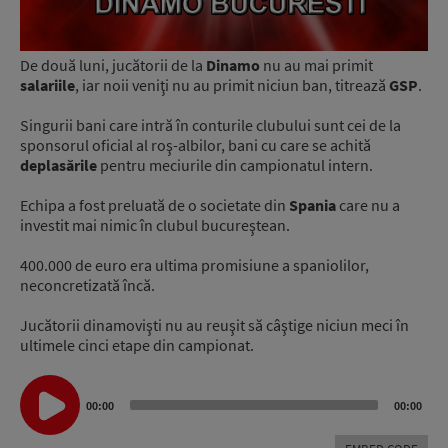
De două luni, jucătorii de la
Dinamo
nu au mai primit
salariile
, iar noii veniţi nu au primit niciun ban, titrează
GSP
.
Singurii bani care intră în conturile clubului sunt cei de la
sponsorul oficial al roş-albilor, bani cu care se achită
deplasările
pentru meciurile din campionatul intern.
Echipa a fost preluată de o societate din
Spania
care nu a
investit mai nimic în clubul bucureştean.
400.000 de euro era ultima promisiune a spaniolilor,
neconcretizată încă.
Jucătorii dinamovişti nu au reuşit să câştige niciun meci în
ultimele cinci etape din campionat.
Audio
Player
00:00
00:00