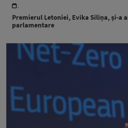
.
Premierul Letoniei, Evika Siliņa, și-a
parlamentare