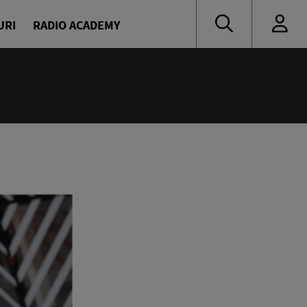
URI
RADIO ACADEMY
:00
eața, Europa!