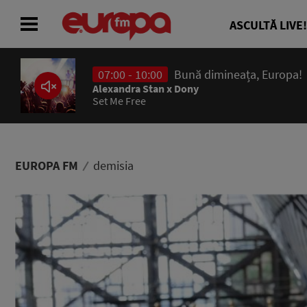
ASCULTĂ LIVE!
07:00 - 10:00
Bună dimineața, Europa!
ACASĂ
Alexandra Stan x Dony
Set Me Free
ȘTIRI
RADIO
EUROPA FM
demisia
CONCURSURI
PODCAST
ASCULTĂ LIVE