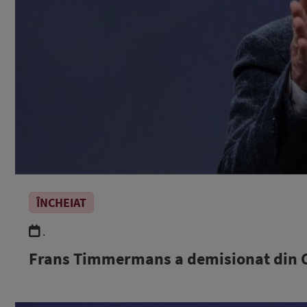
ÎNCHEIAT
.
Frans Timmermans a demisionat din CE