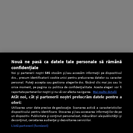
Nouă ne pasă ca datele tale personale să rămână
confidențiale
Noi și partenerii noștri
585
stocăm și/sau accesăm informații pe dispozitivul
dvs., precum identificatorii cookie unici pentru prelucrarea datelor cu caracter
personal. Puteți accepta sau gestiona alegerile dvs. făcând clic mai jos sau în
orice moment, pe pagina cu politica de confidențialitate. Aceste alegeri vor fi
raportate partenerilor noștri și nu vă vor afecta navigarea.
Mai multe detalii
Atât noi, cât și partenerii noștri prelucrăm datele pentru a
oferi:
Utilizarea unor date precise de geolocație. Scanarea activă a caracteristicilor
dispozitivului pentru identificare. Stocarea și/sau accesarea informațiilor de pe
un dispozitiv. Publicitate și conținut personalizat, măsurători ale publicității și
de conținut, cercetarea audienței și dezvoltarea serviciilor.
Setări:
Listă parteneri (furnizori)
Ascultă Europa FM în aplicație