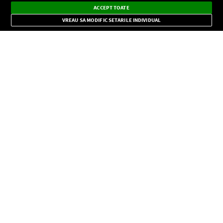
Dark
×
Instalează
Radio live, podcasturi, știri și alerte
ACCEPT TOATE
Mode
importante.
VREAU SA MODIFIC SETARILE INDIVIDUAL
CONFIDENŢIALITATE
Copyright © Europa FM. Toate drepturile rezervate. 2026
SOCIAL
INFORMAŢII