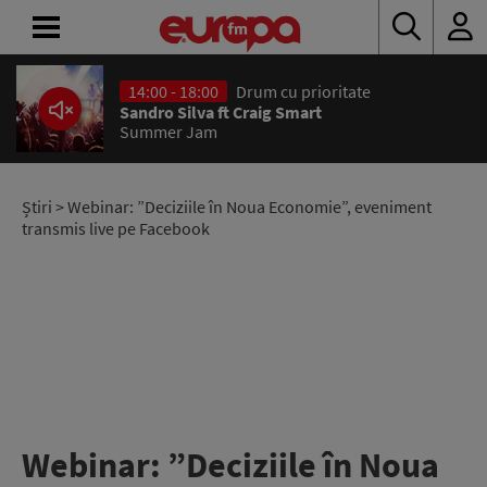
14:00 - 18:00
Drum cu prioritate
ACASĂ
Sandro Silva ft Craig Smart
Summer Jam
ȘTIRI
RADIO
Știri
> Webinar: ”Deciziile în Noua Economie”, eveniment
transmis live pe Facebook
CONCURSURI
PODCAST
ASCULTĂ
LIVE
Webinar: ”Deciziile în Noua