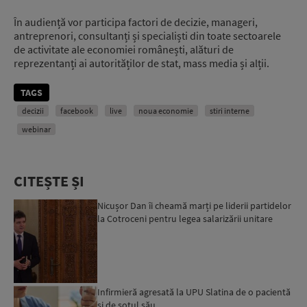
În audiență vor participa factori de decizie, manageri,
antreprenori, consultanți și specialiști din toate sectoarele
de activitate ale economiei românești, alături de
reprezentanți ai autorităților de stat, mass media și alții.
TAGS
decizii
facebook
live
noua economie
stiri interne
webinar
CITEȘTE ȘI
Nicușor Dan îi cheamă marți pe liderii partidelor
la Cotroceni pentru legea salarizării unitare
Infirmieră agresată la UPU Slatina de o pacientă
și de soțul său