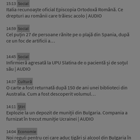
15:13
Social
Italia recunoaște oficial Episcopia Ortodoxă Română. Ce
drepturi au românii care trăiesc acolo | AUDIO
14:59
Social
Cel puțin 27 de persoane rănite pe o plajă din Spania, după
ce un foc de artificii a…
14:45
Social
Infirmieră agresată la UPU Slatina de o pacientă și de soțul
său | AUDIO
14:37
Cultură
O carte a fost returnată după 150 de ani unei biblioteci din
Australia. Cum a fost descoperit volumul…
14:11
Știri
Explozie la un depozit de muniții din Bulgaria. Compania a
furnizat în trecut muniție Ucrainei | AUDIO
14:04
Economie
Noi reguli pentru cei care aduc țigări și alcool din Bulgaria în