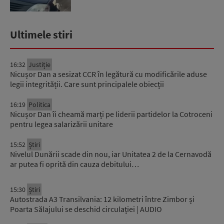
Ultimele stiri
16:32
Justiție
Nicușor Dan a sesizat CCR în legătură cu modificările aduse
legii integrității. Care sunt principalele obiecții
16:19
Politica
Nicușor Dan îi cheamă marți pe liderii partidelor la Cotroceni
pentru legea salarizării unitare
15:52
Știri
Nivelul Dunării scade din nou, iar Unitatea 2 de la Cernavodă
ar putea fi oprită din cauza debitului…
15:30
Știri
Autostrada A3 Transilvania: 12 kilometri între Zimbor și
Poarta Sălajului se deschid circulației | AUDIO