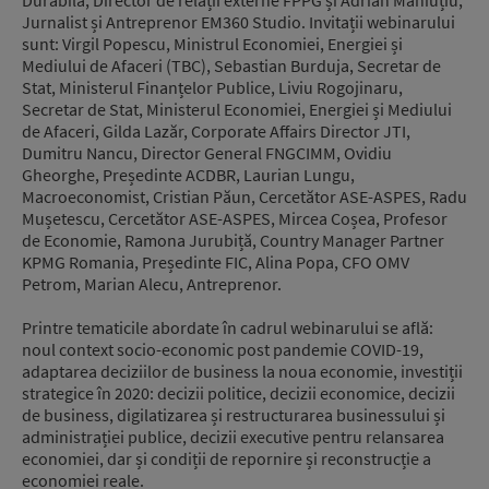
Durabilă, Director de relații externe FPPG și Adrian Măniuțiu,
Jurnalist și Antreprenor EM360 Studio. Invitații webinarului
sunt: Virgil Popescu, Ministrul Economiei, Energiei și
Mediului de Afaceri (TBC), Sebastian Burduja, Secretar de
Stat, Ministerul Finanțelor Publice, Liviu Rogojinaru,
Secretar de Stat, Ministerul Economiei, Energiei și Mediului
de Afaceri, Gilda Lazăr, Corporate Affairs Director JTI,
Dumitru Nancu, Director General FNGCIMM, Ovidiu
Gheorghe, Președinte ACDBR, Laurian Lungu,
Macroeconomist, Cristian Păun, Cercetător ASE-ASPES, Radu
Mușetescu, Cercetător ASE-ASPES, Mircea Coșea, Profesor
de Economie, Ramona Jurubiță, Country Manager Partner
KPMG Romania, Președinte FIC, Alina Popa, CFO OMV
Petrom, Marian Alecu, Antreprenor.
Printre tematicile abordate în cadrul webinarului se află:
noul context socio-economic post pandemie COVID-19,
adaptarea deciziilor de business la noua economie, investiții
strategice în 2020: decizii politice, decizii economice, decizii
de business, digilatizarea și restructurarea businessului și
administrației publice, decizii executive pentru relansarea
economiei, dar și condiții de repornire și reconstrucție a
economiei reale.