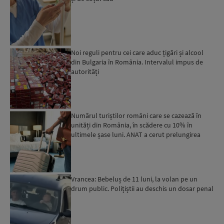
Noi reguli pentru cei care aduc țigări și alcool
din Bulgaria în România. Intervalul impus de
autorități
Numărul turiștilor români care se cazează în
unități din România, în scădere cu 10% în
ultimele șase luni. ANAT a cerut prelungirea
perioadei de acord...
Vrancea: Bebeluș de 11 luni, la volan pe un
drum public. Polițiștii au deschis un dosar penal