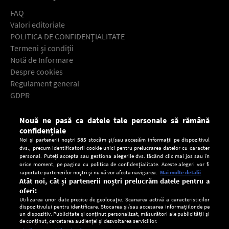
FAQ
Valori editoriale
POLITICA DE CONFIDENŢIALITATE
Termeni şi condiţii
Notă de Informare
Despre cookies
Regulament general
GDPR
Contact
Nouă ne pasă ca datele tale personale să rămână
Descarcă gratuit aplicaţia Europa FM pentru smartphone:
confidențiale
Noi și partenerii noștri
585
stocăm și/sau accesăm informații pe dispozitivul
dvs., precum identificatorii cookie unici pentru prelucrarea datelor cu caracter
personal. Puteți accepta sau gestiona alegerile dvs. făcând clic mai jos sau în
orice moment, pe pagina cu politica de confidențialitate. Aceste alegeri vor fi
raportate partenerilor noștri și nu vă vor afecta navigarea.
Mai multe detalii
Atât noi, cât și partenerii noștri prelucrăm datele pentru a
oferi:
Utilizarea unor date precise de geolocație. Scanarea activă a caracteristicilor
dispozitivului pentru identificare. Stocarea și/sau accesarea informațiilor de pe
un dispozitiv. Publicitate și conținut personalizat, măsurători ale publicității și
de conținut, cercetarea audienței și dezvoltarea serviciilor.