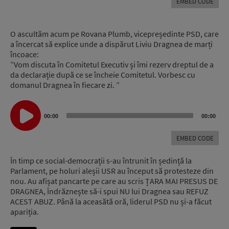
EMBED CODE
O ascultăm acum pe Rovana Plumb, vicepreședinte PSD, care
a încercat să explice unde a dispărut Liviu Dragnea de marți
încoace:
”Vom discuta în Comitetul Executiv și îmi rezerv dreptul de a
da declarație după ce se încheie Comitetul. Vorbesc cu
domanul Dragnea în fiecare zi. ”
Audio
Player
00:00
00:00
EMBED CODE
În timp ce social-democrații s-au întrunit în ședință la
Parlament, pe holuri aleșii USR au început să protesteze din
nou. Au afișat pancarte pe care au scris ȚARA MAI PRESUS DE
DRAGNEA, Îndrăznește să-i spui NU lui Dragnea sau REFUZ
ACEST ABUZ. Până la aceasătă oră, liderul PSD nu și-a făcut
apariția.