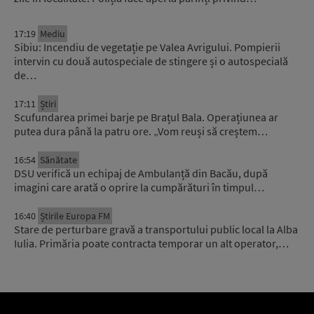
17:19
Mediu
Sibiu: Incendiu de vegetație pe Valea Avrigului. Pompierii
intervin cu două autospeciale de stingere și o autospecială
de…
17:11
Știri
Scufundarea primei barje pe Brațul Bala. Operațiunea ar
putea dura până la patru ore. „Vom reuși să creștem…
16:54
Sănătate
DSU verifică un echipaj de Ambulanță din Bacău, după
imagini care arată o oprire la cumpărături în timpul…
16:40
Știrile Europa FM
Stare de perturbare gravă a transportului public local la Alba
Iulia. Primăria poate contracta temporar un alt operator,…