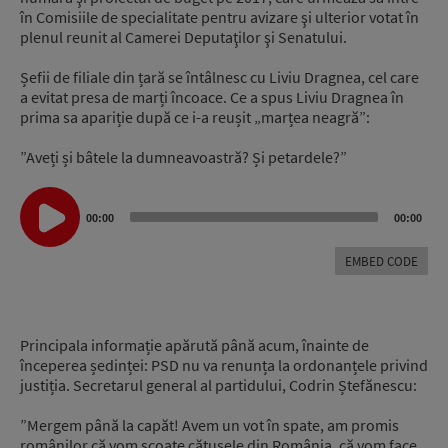
în Comisiile de specialitate pentru avizare şi ulterior votat în
plenul reunit al Camerei Deputaţilor şi Senatului.
Șefii de filiale din țară se întâlnesc cu Liviu Dragnea, cel care
a evitat presa de marți încoace. Ce a spus Liviu Dragnea în
prima sa apariție după ce i-a reușit „marțea neagră”:
”Aveți și bâtele la dumneavoastră? Și petardele?”
Audio
Player
00:00
00:00
EMBED CODE
Principala informație apărută până acum, înainte de
începerea ședinței: PSD nu va renunța la ordonanțele privind
justiția. Secretarul general al partidului, Codrin Ștefănescu:
”Mergem până la capăt! Avem un vot în spate, am promis
românilor că vom scoate cătușele din România, că vom face