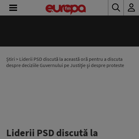
ACASĂ
ȘTIRI
RADIO
Știri
> Liderii PSD discută la această oră pentru a discuta
despre deciziile Guvernului pe Justiţie şi despre proteste
CONCURSURI
PODCAST
ASCULTĂ
LIVE
Liderii PSD discută la