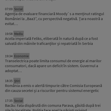
07:09
Social
Agenția de evaluare financiară Moody`s a menținut ratingul
României la „Baa3”, cu perspectivă negativă. Țara noastră a
evitat…
19:58
Mediu
Acvila imperială Feliks, eliberată în natură după ce a fost
salvată din mâinile traficanților și repatriată în Serbia
19:34
Economie
Transelectrica poate limita consumul de energie al marilor
consumatori, dacă apare un deficit în sistem. Guvernul a
adoptat…
18:35
Știri
România a emis o alertă timpurie către Comisia Europeană
din cauza secetei și a riscurilor pentru sistemul energetic
17:35
Social
Bacău: Fata dispărută din comuna Parava, găsită după trei
zile în localitate. Poliția face apel la părinți privind…