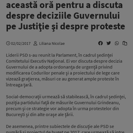
această oră pentru a discuta
despre deciziile Guvernului
pe Justiţie şi despre proteste
02/02/2017
Liliana Nicolae
Liderii PSD s-au reunit la Parlament, în cadrul şedinţei
Comitetului Executiv Naţional. Ei vor discuta despre decizia
Guvernului de a adopta ordonanţa de urgenţă privind
modificarea Codurilor penale şi a proiectului de lege care
vizează graţierea, măsuri ce au generat ample proteste în
întreaga ţară.
Social-democraţii urmează să stabilească, în cadrul şedinţei,
poziţia partidului faţă de măsurile Guvernului Grindeanu,
precum şi ce strategie vor adopta în urma protestelor din
Bucureşti şi din alte oraşe ale ţării.
De asemenea, printre subiectele de discuţie ale PSD se
numără şi proiectul de buget pe 2017, care urmează să intre