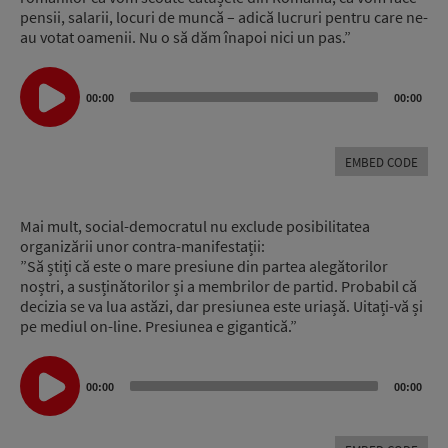
pensii, salarii, locuri de muncă – adică lucruri pentru care ne-
au votat oamenii. Nu o să dăm înapoi nici un pas.”
Audio
Player
00:00
00:00
EMBED CODE
Mai mult, social-democratul nu exclude posibilitatea
organizării unor contra-manifestații:
”Să știți că este o mare presiune din partea alegătorilor
noștri, a susținătorilor și a membrilor de partid. Probabil că
decizia se va lua astăzi, dar presiunea este uriașă. Uitați-vă și
pe mediul on-line. Presiunea e gigantică.”
Audio
Player
00:00
00:00