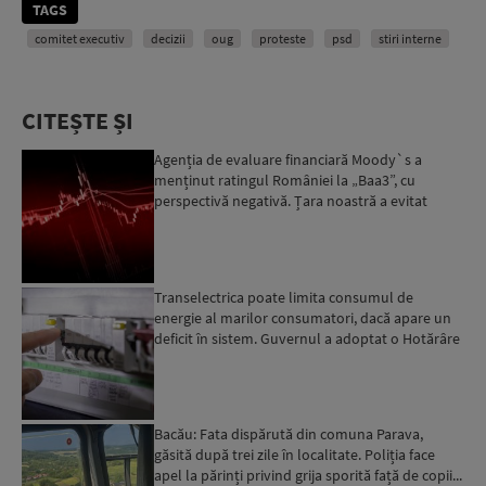
TAGS
comitet executiv
decizii
oug
proteste
psd
stiri interne
CITEȘTE ȘI
Agenția de evaluare financiară Moody`s a
menținut ratingul României la „Baa3”, cu
perspectivă negativă. Țara noastră a evitat
momentan retrogradarea...
Transelectrica poate limita consumul de
energie al marilor consumatori, dacă apare un
deficit în sistem. Guvernul a adoptat o Hotărâre
în acest sens...
Bacău: Fata dispărută din comuna Parava,
găsită după trei zile în localitate. Poliția face
apel la părinți privind grija sporită față de copii...