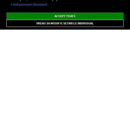
Setări:
Listă parteneri (furnizori)
Ascultă Europa FM în aplicație
Dark
×
Instalează
Radio live, podcasturi, știri și alerte
ACCEPT TOATE
Mode
importante.
VREAU SA MODIFIC SETARILE INDIVIDUAL
CONFIDENŢIALITATE
Copyright © Europa FM. Toate drepturile rezervate. 2026
SOCIAL