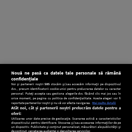
Nouă ne pasă ca datele tale personale să rămână
confidențiale
Noi și partenerii noștri
585
stocăm și/sau accesăm informații pe dispozitivul
dvs., precum identificatorii cookie unici pentru prelucrarea datelor cu caracter
personal. Puteți accepta sau gestiona alegerile dvs. făcând clic mai jos sau în
orice moment, pe pagina cu politica de confidențialitate. Aceste alegeri vor fi
raportate partenerilor noștri și nu vă vor afecta navigarea.
Mai multe detalii
Atât noi, cât și partenerii noștri prelucrăm datele pentru a
oferi:
Utilizarea unor date precise de geolocație. Scanarea activă a caracteristicilor
dispozitivului pentru identificare. Stocarea și/sau accesarea informațiilor de pe
un dispozitiv. Publicitate și conținut personalizat, măsurători ale publicității și
de conținut, cercetarea audienței și dezvoltarea serviciilor.