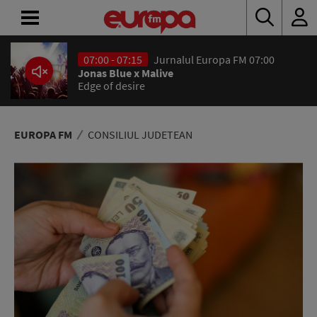
07:00 - 07:15
Jurnalul Europa FM 07:00
ACASĂ
Jonas Blue x Malive
Edge of desire
ȘTIRI
RADIO
EUROPA FM
CONSILIUL JUDETEAN
CONCURSURI
PODCAST
ASCULTĂ
LIVE