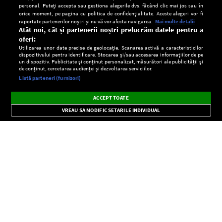
personal. Puteți accepta sau gestiona alegerile dvs. făcând clic mai jos sau în
orice moment, pe pagina cu politica de confidențialitate. Aceste alegeri vor fi
raportate partenerilor noștri și nu vă vor afecta navigarea.
Mai multe detalii
Atât noi, cât și partenerii noștri prelucrăm datele pentru a
oferi:
Utilizarea unor date precise de geolocație. Scanarea activă a caracteristicilor
dispozitivului pentru identificare. Stocarea și/sau accesarea informațiilor de pe
un dispozitiv. Publicitate și conținut personalizat, măsurători ale publicității și
de conținut, cercetarea audienței și dezvoltarea serviciilor.
Setări:
Listă parteneri (furnizori)
Ascultă Europa FM în aplicație
Dark
×
Instalează
Radio live, podcasturi, știri și alerte
ACCEPT TOATE
Mode
importante.
VREAU SA MODIFIC SETARILE INDIVIDUAL
CONFIDENŢIALITATE
Copyright © Europa FM. Toate drepturile rezervate. 2026