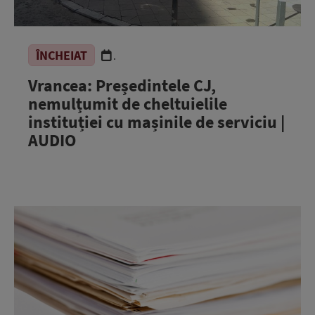
ÎNCHEIAT
.
Vrancea: Președintele CJ,
nemulțumit de cheltuielile
instituției cu mașinile de serviciu |
AUDIO