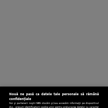
Nouă ne pasă ca datele tale personale să rămână
confidențiale
Noi și partenerii noștri
585
stocăm și/sau accesăm informații pe dispozitivul
dvs., precum identificatorii cookie unici pentru prelucrarea datelor cu caracter