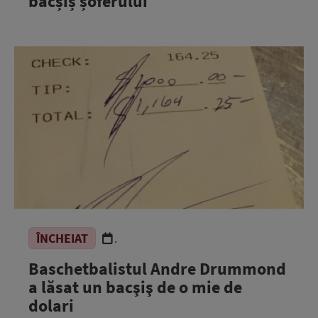
bacșiș șoferului
ÎNCHEIAT
.
Baschetbalistul Andre Drummond
a lăsat un bacşiş de o mie de
dolari