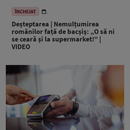
ÎNCHEIAT
.
Deșteptarea | Nemulțumirea
românilor față de bacșiș: „O să ni
se ceară și la supermarket!” |
VIDEO