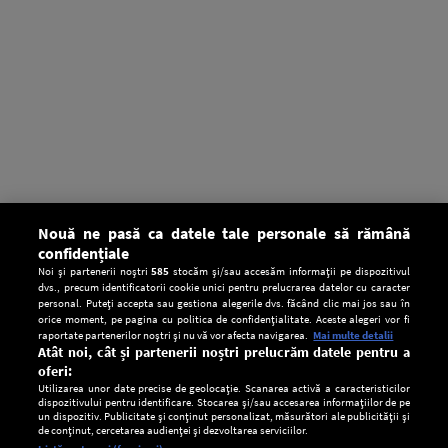
Nouă ne pasă ca datele tale personale să rămână
confidențiale
Noi și partenerii noștri
585
stocăm și/sau accesăm informații pe dispozitivul
dvs., precum identificatorii cookie unici pentru prelucrarea datelor cu caracter
personal. Puteți accepta sau gestiona alegerile dvs. făcând clic mai jos sau în
orice moment, pe pagina cu politica de confidențialitate. Aceste alegeri vor fi
raportate partenerilor noștri și nu vă vor afecta navigarea.
Mai multe detalii
Atât noi, cât și partenerii noștri prelucrăm datele pentru a
oferi:
Utilizarea unor date precise de geolocație. Scanarea activă a caracteristicilor
dispozitivului pentru identificare. Stocarea și/sau accesarea informațiilor de pe
un dispozitiv. Publicitate și conținut personalizat, măsurători ale publicității și
de conținut, cercetarea audienței și dezvoltarea serviciilor.