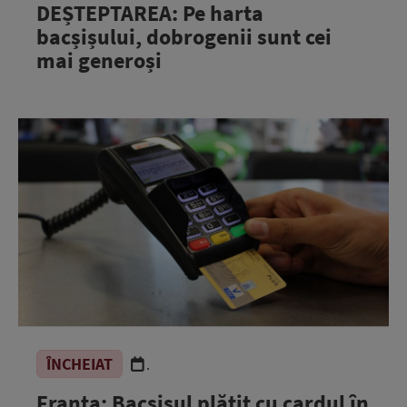
DEȘTEPTAREA: Pe harta
bacșișului, dobrogenii sunt cei
mai generoși
ÎNCHEIAT
.
Franța: Bacșișul plătit cu cardul în