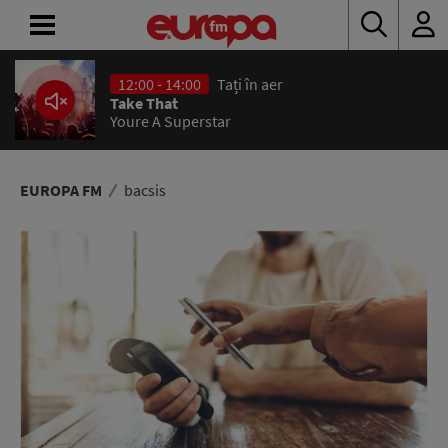
12:00 - 14:00
Tați în aer
ACASĂ
Take That
Youre A Superstar
ȘTIRI
RADIO
EUROPA FM
bacsis
CONCURSURI
PODCAST
ASCULTĂ
LIVE