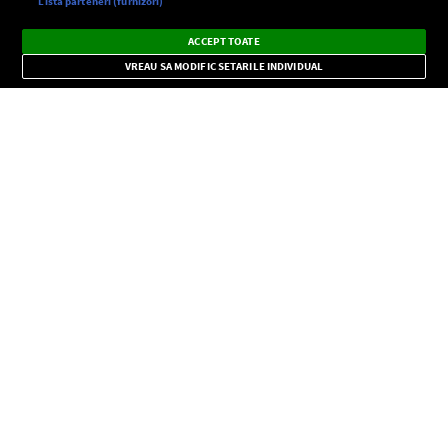
Setări:
Listă parteneri (furnizori)
Ascultă Europa FM în aplicație
Dark
×
Instalează
Radio live, podcasturi, știri și alerte
ACCEPT TOATE
Mode
importante.
VREAU SA MODIFIC SETARILE INDIVIDUAL
CONFIDENŢIALITATE
Copyright © Europa FM. Toate drepturile rezervate. 2026
SOCIAL