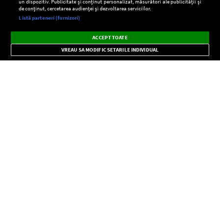
un dispozitiv. Publicitate și conținut personalizat, măsurători ale publicității și
de conținut, cercetarea audienței și dezvoltarea serviciilor.
Setări:
Listă parteneri (furnizori)
Ascultă Europa FM în aplicație
Dark
×
Instalează
Radio live, podcasturi, știri și alerte
ACCEPT TOATE
Mode
importante.
VREAU SA MODIFIC SETARILE INDIVIDUAL
CONFIDENŢIALITATE
Copyright © Europa FM. Toate drepturile rezervate. 2026
SOCIAL