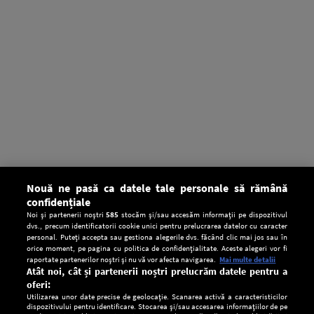
Nouă ne pasă ca datele tale personale să rămână
confidențiale
Noi și partenerii noștri
585
stocăm și/sau accesăm informații pe dispozitivul
dvs., precum identificatorii cookie unici pentru prelucrarea datelor cu caracter
personal. Puteți accepta sau gestiona alegerile dvs. făcând clic mai jos sau în
orice moment, pe pagina cu politica de confidențialitate. Aceste alegeri vor fi
raportate partenerilor noștri și nu vă vor afecta navigarea.
Mai multe detalii
Atât noi, cât și partenerii noștri prelucrăm datele pentru a
oferi:
Utilizarea unor date precise de geolocație. Scanarea activă a caracteristicilor
dispozitivului pentru identificare. Stocarea și/sau accesarea informațiilor de pe