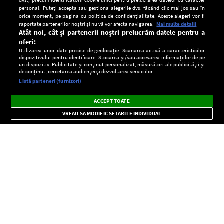
personal. Puteți accepta sau gestiona alegerile dvs. făcând clic mai jos sau în
orice moment, pe pagina cu politica de confidențialitate. Aceste alegeri vor fi
raportate partenerilor noștri și nu vă vor afecta navigarea.
Mai multe detalii
Atât noi, cât și partenerii noștri prelucrăm datele pentru a
oferi:
Utilizarea unor date precise de geolocație. Scanarea activă a caracteristicilor
dispozitivului pentru identificare. Stocarea și/sau accesarea informațiilor de pe
un dispozitiv. Publicitate și conținut personalizat, măsurători ale publicității și
de conținut, cercetarea audienței și dezvoltarea serviciilor.
Setări:
Listă parteneri (furnizori)
Ascultă Europa FM în aplicație
Dark
×
Instalează
Radio live, podcasturi, știri și alerte
ACCEPT TOATE
Mode
importante.
VREAU SA MODIFIC SETARILE INDIVIDUAL
CONFIDENŢIALITATE
Copyright © Europa FM. Toate drepturile rezervate. 2026