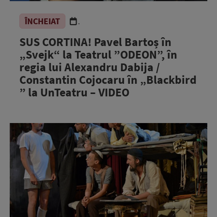
ÎNCHEIAT
.
SUS CORTINA! Pavel Bartoș în
„Svejk“ la Teatrul ”ODEON”, în
regia lui Alexandru Dabija /
Constantin Cojocaru în „Blackbird
” la UnTeatru – VIDEO