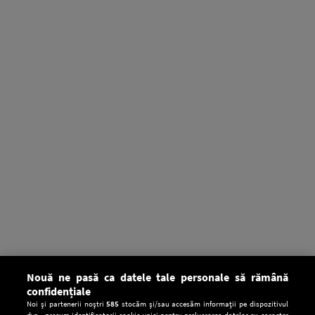
Nouă ne pasă ca datele tale personale să rămână
confidențiale
Noi și partenerii noștri
585
stocăm și/sau accesăm informații pe dispozitivul
dvs., precum identificatorii cookie unici pentru prelucrarea datelor cu caracter