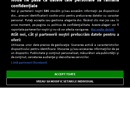
confidențiale
Noi și partenerii noștri
585
stocăm și/sau accesăm informații pe dispozitivul
dvs., precum identificatorii cookie unici pentru prelucrarea datelor cu caracter
personal. Puteți accepta sau gestiona alegerile dvs. făcând clic mai jos sau în
orice moment, pe pagina cu politica de confidențialitate. Aceste alegeri vor fi
raportate partenerilor noștri și nu vă vor afecta navigarea.
Mai multe detalii
Atât noi, cât și partenerii noștri prelucrăm datele pentru a
oferi:
Utilizarea unor date precise de geolocație. Scanarea activă a caracteristicilor
dispozitivului pentru identificare. Stocarea și/sau accesarea informațiilor de pe
un dispozitiv. Publicitate și conținut personalizat, măsurători ale publicității și
de conținut, cercetarea audienței și dezvoltarea serviciilor.
Setări:
Listă parteneri (furnizori)
Ascultă Europa FM în aplicație
Dark
×
Instalează
Radio live, podcasturi, știri și alerte
ACCEPT TOATE
Mode
importante.
VREAU SA MODIFIC SETARILE INDIVIDUAL
CONFIDENŢIALITATE