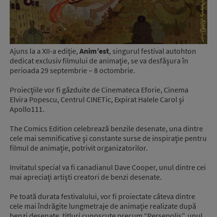
Ajuns la a XII-a ediţie,
Anim’est
, singurul festival autohton
dedicat exclusiv filmului de animaţie, se va desfăşura în
perioada 29 septembrie – 8 octombrie.
Proiecţiile vor fi găzduite de Cinemateca Eforie, Cinema
Elvira Popescu, Centrul CINETic, Expirat Halele Carol şi
Apollo111.
The Comics Edition celebrează benzile desenate, una dintre
cele mai semnificative şi constante surse de inspiraţie pentru
filmul de animaţie, potrivit organizatorilor.
Invitatul special va fi canadianul Dave Cooper, unul dintre cei
mai apreciaţi artişti creatori de benzi desenate.
Pe toată durata festivalului, vor fi proiectate câteva dintre
cele mai îndrăgite lungmetraje de animaţie realizate după
benzi desenate, titluri cunoscute precum “Persepolis”, unul