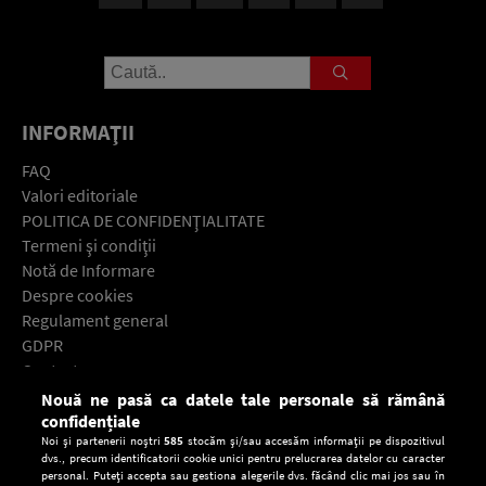
INFORMAŢII
FAQ
Valori editoriale
POLITICA DE CONFIDENŢIALITATE
Termeni şi condiţii
Notă de Informare
Despre cookies
Regulament general
GDPR
Contact
Nouă ne pasă ca datele tale personale să rămână
Descarcă gratuit aplicaţia Europa FM pentru smartphone:
confidențiale
Noi și partenerii noștri
585
stocăm și/sau accesăm informații pe dispozitivul
dvs., precum identificatorii cookie unici pentru prelucrarea datelor cu caracter
personal. Puteți accepta sau gestiona alegerile dvs. făcând clic mai jos sau în