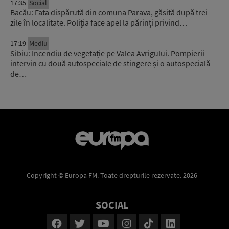
17:35
Social
Bacău: Fata dispărută din comuna Parava, găsită după trei
zile în localitate. Poliția face apel la părinți privind…
17:19
Mediu
Sibiu: Incendiu de vegetație pe Valea Avrigului. Pompierii
intervin cu două autospeciale de stingere și o autospecială
de…
Copyright © Europa FM. Toate drepturile rezervate. 2026
SOCIAL