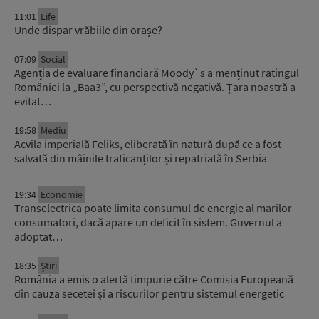
11:01
Life
Unde dispar vrăbiile din orașe?
07:09
Social
Agenția de evaluare financiară Moody`s a menținut ratingul
României la „Baa3”, cu perspectivă negativă. Țara noastră a
evitat…
19:58
Mediu
Acvila imperială Feliks, eliberată în natură după ce a fost
salvată din mâinile traficanților și repatriată în Serbia
19:34
Economie
Transelectrica poate limita consumul de energie al marilor
consumatori, dacă apare un deficit în sistem. Guvernul a
adoptat…
18:35
Știri
România a emis o alertă timpurie către Comisia Europeană
din cauza secetei și a riscurilor pentru sistemul energetic