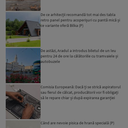
De ce arhitecții recomandă tot mai des tabla
retro panel pentru acoperișuri cu pantă mică și
ce variante oferă Bilka (P)
De astăzi, Aradul a introdus biletul de un leu
pentru 24 de ore la călătoriile cu tramvaiele și
autobuzele
Comisia Europeană: Dacă ți se strică aspiratorul
sau fierul de călcat, producătorii vor fi obligați
să le repare chiar și după expirarea garanției
leg...
Când are nevoie pisica de hrană specială (P)