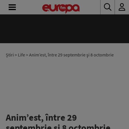
ACASĂ
ȘTIRI
RADIO
Știri
>
Life
> Anim’est, între 29 septembrie şi 8 octombrie
CONCURSURI
PODCAST
ASCULTĂ
LIVE
Anim’est, între 29
septembrie şi 8 octombrie