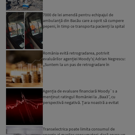
7000 de lei amendă pentru echipajul de
ambulanță din Bacău care a oprit să cumpere
pepeni, în timp ce transporta pacienți la spital
România evită retrogradarea, potrivit
evaluărilor agenției Moody's| Adrian Negrescu:
,,Suntem la un pas de retrogradare în
următoarele 18-20 de luni, ...
Agenția de evaluare financiară Moody`s a
menținut ratingul României la „Baa3”, cu
perspectivă negativă. Țara noastră a evitat
momentan retrogradarea...
Transelectrica poate limita consumul de
energie al marilor consumatori, dacă apare un