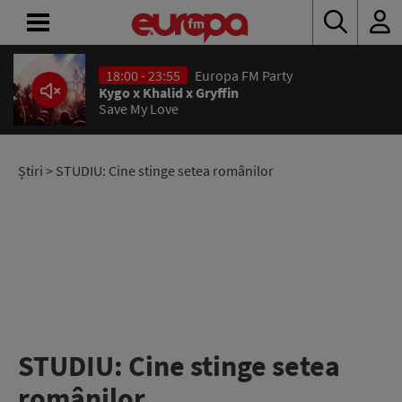
18:00 - 23:55
Europa FM Party
ACASĂ
Kygo x Khalid x Gryffin
Save My Love
ȘTIRI
RADIO
Știri
> STUDIU: Cine stinge setea românilor
CONCURSURI
PODCAST
ASCULTĂ
LIVE
STUDIU: Cine stinge setea
românilor