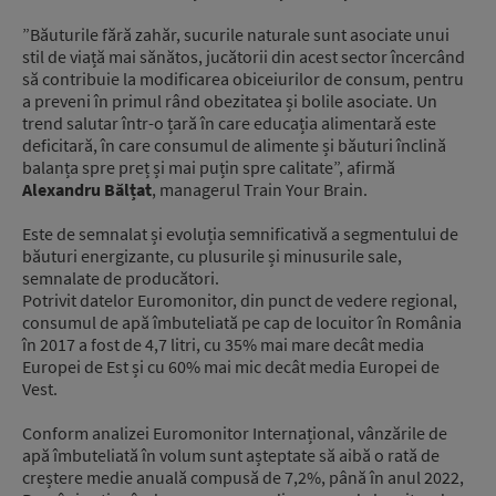
”Băuturile fără zahăr, sucurile naturale sunt asociate unui
stil de viață mai sănătos, jucătorii din acest sector încercând
să contribuie la modificarea obiceiurilor de consum, pentru
a preveni în primul rând obezitatea și bolile asociate. Un
trend salutar într-o țară în care educația alimentară este
deficitară, în care consumul de alimente și băuturi înclină
balanța spre preț și mai puțin spre calitate”, afirmă
Alexandru Bălțat
, managerul Train Your Brain.
Este de semnalat și evoluția semnificativă a segmentului de
băuturi energizante, cu plusurile și minusurile sale,
semnalate de producători.
Potrivit datelor Euromonitor, din punct de vedere regional,
consumul de apă îmbuteliată pe cap de locuitor în România
în 2017 a fost de 4,7 litri, cu 35% mai mare decât media
Europei de Est și cu 60% mai mic decât media Europei de
Vest.
Conform analizei Euromonitor Internațional, vânzările de
apă îmbuteliată în volum sunt așteptate să aibă o rată de
creștere medie anuală compusă de 7,2%, până în anul 2022,