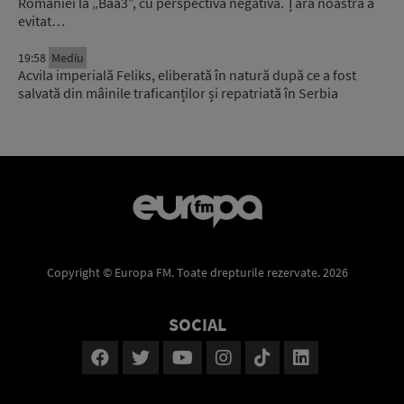
României la „Baa3”, cu perspectivă negativă. Țara noastră a
evitat…
19:58
Mediu
Acvila imperială Feliks, eliberată în natură după ce a fost
salvată din mâinile traficanților și repatriată în Serbia
Copyright © Europa FM. Toate drepturile rezervate. 2026
SOCIAL