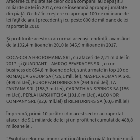
Afacerile cumulate ale celor două companii au depășit 3
miliarde de lei în 2017, cea ce înseamnă aproape jumătate
din piață. O cifră în creștere cu aproape 100 de milioane de
lei față de anul precedent și cu peste 600 de milioane de lei
raportat la 2010.
Și profiturile acestora au urmat aceeași tendință, avansând
de la 192,4 milioane în 2010 la 345,9 milioane în 2017.
COCA-COLA HBC ROMANIA SRL, cu afaceri de 2,21 mld.lei în
2017, și QUADRANT – AMROQ BEVERAGES SRL, cu un
business de 854,8 milioane de lei, sunt urmate în top 10 de
ROMAQUA GROUP SA (725,1 mil. lei), MASPEX ROMANIA SRL
(409 mil.lei), EUROPEAN DRINKS SA (264,6 mil.lei), LA
FANTANA SRL (188,3 mil.lei), CARPATHIAN SPRINGS SA (186
mil.lei), PERLA HARGHITEI SA (101,6 mil.lei), ALCONOR
COMPANY SRL (92,6 mil.lei) și RIENI DRINKS SA (60,6 mil.lei)
Împreună, primii 10 jucători din acest sector au raportat
afaceri de 5,1 miliarde de lei și un profit net cumulat de 488,8
milioane lei.
”Evoluția celor mai importanți jucători din piață trebuie pusă