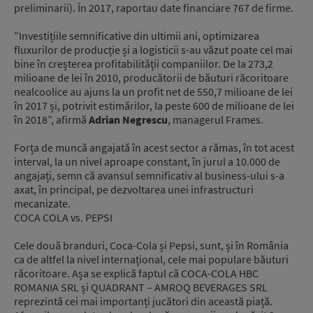
preliminarii). În 2017, raportau date financiare 767 de firme.
”Investițiile semnificative din ultimii ani, optimizarea
fluxurilor de producție și a logisticii s-au văzut poate cel mai
bine în creșterea profitabilității companiilor. De la 273,2
milioane de lei în 2010, producătorii de băuturi răcoritoare
nealcoolice au ajuns la un profit net de 550,7 milioane de lei
în 2017 și, potrivit estimărilor, la peste 600 de milioane de lei
în 2018”, afirmă
Adrian Negrescu
, managerul Frames.
Forța de muncă angajată în acest sector a rămas, în tot acest
interval, la un nivel aproape constant, în jurul a 10.000 de
angajați, semn că avansul semnificativ al business-ului s-a
axat, în principal, pe dezvoltarea unei infrastructuri
mecanizate.
COCA COLA vs. PEPSI
Cele două branduri, Coca-Cola și Pepsi, sunt, și în România
ca de altfel la nivel internațional, cele mai populare băuturi
răcoritoare. Așa se explică faptul că COCA-COLA HBC
ROMANIA SRL și QUADRANT – AMROQ BEVERAGES SRL
reprezintă cei mai importanți jucători din această piață.