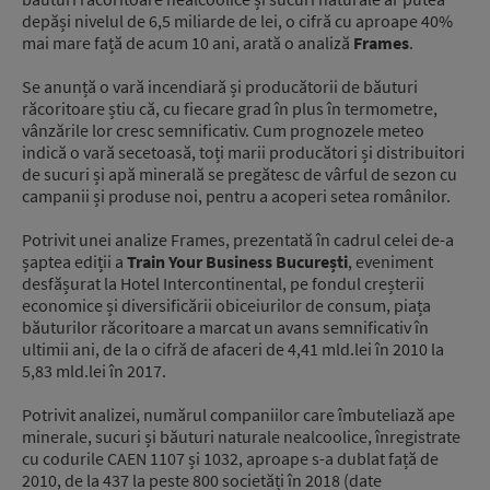
depăși nivelul de 6,5 miliarde de lei, o cifră cu aproape 40%
mai mare față de acum 10 ani, arată o analiză
Frames
.
Se anunță o vară incendiară și producătorii de băuturi
răcoritoare știu că, cu fiecare grad în plus în termometre,
vânzările lor cresc semnificativ. Cum prognozele meteo
indică o vară secetoasă, toți marii producători și distribuitori
de sucuri și apă minerală se pregătesc de vârful de sezon cu
campanii și produse noi, pentru a acoperi setea românilor.
Potrivit unei analize Frames, prezentată în cadrul celei de-a
șaptea ediții a
Train Your Business București
, eveniment
desfășurat la Hotel Intercontinental, pe fondul creșterii
economice și diversificării obiceiurilor de consum, piața
băuturilor răcoritoare a marcat un avans semnificativ în
ultimii ani, de la o cifră de afaceri de 4,41 mld.lei în 2010 la
5,83 mld.lei în 2017.
Potrivit analizei, numărul companiilor care îmbuteliază ape
minerale, sucuri și băuturi naturale nealcoolice, înregistrate
cu codurile CAEN 1107 și 1032, aproape s-a dublat față de
2010, de la 437 la peste 800 societăți în 2018 (date