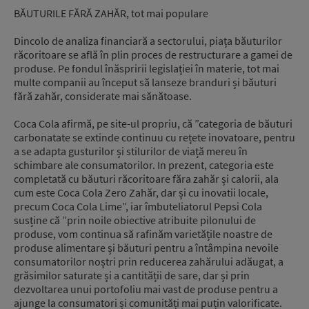
BĂUTURILE FĂRĂ ZAHĂR, tot mai populare
Dincolo de analiza financiară a sectorului, piața băuturilor
răcoritoare se află în plin proces de restructurare a gamei de
produse. Pe fondul înăspririi legislației în materie, tot mai
multe companii au început să lanseze branduri și băuturi
fără zahăr, considerate mai sănătoase.
Coca Cola afirmă, pe site-ul propriu, că ”categoria de băuturi
carbonatate se extinde continuu cu rețete inovatoare, pentru
a se adapta gusturilor și stilurilor de viață mereu în
schimbare ale consumatorilor. In prezent, categoria este
completată cu băuturi răcoritoare făra zahăr și calorii, ala
cum este Coca Cola Zero Zahăr, dar și cu inovatii locale,
precum Coca Cola Lime”, iar îmbuteliatorul Pepsi Cola
susține că ”prin noile obiective atribuite pilonului de
produse, vom continua să rafinăm varietățile noastre de
produse alimentare și băuturi pentru a întâmpina nevoile
consumatorilor noștri prin reducerea zahărului adăugat, a
grăsimilor saturate și a cantității de sare, dar și prin
dezvoltarea unui portofoliu mai vast de produse pentru a
ajunge la consumatori și comunități mai puțin valorificate.