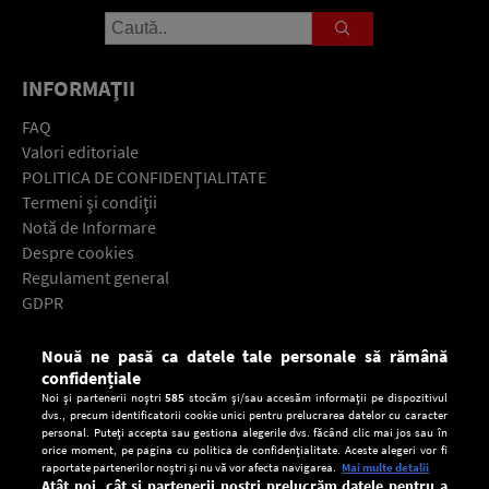
INFORMAŢII
FAQ
Valori editoriale
POLITICA DE CONFIDENŢIALITATE
Termeni şi condiţii
Notă de Informare
Despre cookies
Regulament general
GDPR
Contact
Nouă ne pasă ca datele tale personale să rămână
Descarcă gratuit aplicaţia Europa FM pentru smartphone:
confidențiale
Noi și partenerii noștri
585
stocăm și/sau accesăm informații pe dispozitivul
dvs., precum identificatorii cookie unici pentru prelucrarea datelor cu caracter
personal. Puteți accepta sau gestiona alegerile dvs. făcând clic mai jos sau în
orice moment, pe pagina cu politica de confidențialitate. Aceste alegeri vor fi
raportate partenerilor noștri și nu vă vor afecta navigarea.
Mai multe detalii
Atât noi, cât și partenerii noștri prelucrăm datele pentru a