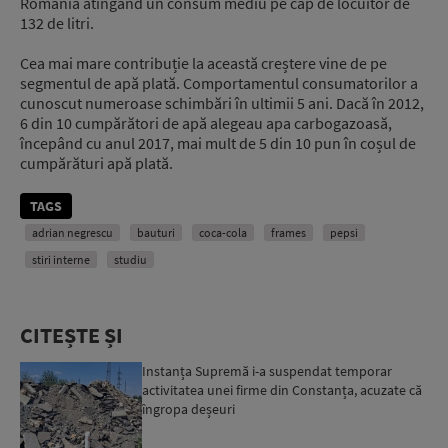
România atingând un consum mediu pe cap de locuitor de
132 de litri.
Cea mai mare contribuție la această creștere vine de pe
segmentul de apă plată. Comportamentul consumatorilor a
cunoscut numeroase schimbări în ultimii 5 ani. Dacă în 2012,
6 din 10 cumpărători de apă alegeau apa carbogazoasă,
începând cu anul 2017, mai mult de 5 din 10 pun în coșul de
cumpărături apă plată.
TAGS
adrian negrescu
bauturi
coca-cola
frames
pepsi
stiri interne
studiu
CITEȘTE ȘI
Instanța Supremă i-a suspendat temporar
activitatea unei firme din Constanța, acuzate că
îngropa deșeuri