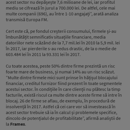
acest sector nu depășește 7,6 milioane de lei, iar profitul
mediu se cifrează în jurul a 700.000 lei. De altfel, cele mai
multe companii (696), au între 1-10 angajați”, arată analiza
transmisă Europa FM.
Cert este că, pe fondul creșterii consumului, firmele și-au
îmbunătățit semnificativ situațiile financiare, media
datoriilor nete scăzând de la 7,7 mil.lei în 2010 la 5,9 mil. lei
în 2017, iar pierderile s-au redus drastic, de la o medie de
603.484 lei în 2011 la 93.331 lei în 2017.
Cu toate acestea, peste 50% dintre firme prezintă un risc
foarte mare de business, și numai 14% au un risc scăzut.
”Multe dintre firmele mici sunt prinse în hățișul blocajului
financiar, creditul furnizor fiind prezent în toate segmentele
acestui sector. În condițiile în care clienții nu plătesc la timp
facturile, există riscul ca multe dintre aceste firme să intre în
blocaj. 26 de firme se aflau, de exemplu, în procedură de
insolvență în 2017. Astfel că cei care vor să investească în
acest sector trebuie să ia în calcul și problemele specifice,
dincolo de potențialul de profitabilitate”, afirmă analiștii de
la
Frames
.