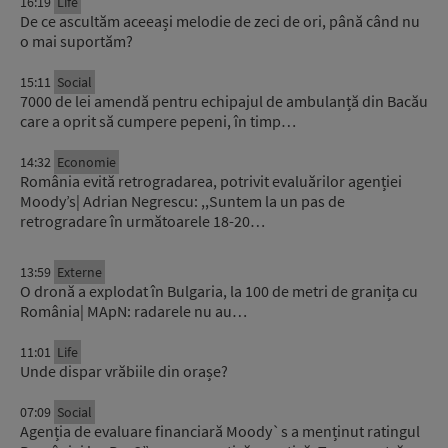
16:19
Life
De ce ascultăm aceeași melodie de zeci de ori, până când nu
o mai suportăm?
15:11
Social
7000 de lei amendă pentru echipajul de ambulanță din Bacău
care a oprit să cumpere pepeni, în timp…
14:32
Economie
România evită retrogradarea, potrivit evaluărilor agenției
Moody’s| Adrian Negrescu: ,,Suntem la un pas de
retrogradare în următoarele 18-20…
13:59
Externe
O dronă a explodat în Bulgaria, la 100 de metri de granița cu
România| MApN: radarele nu au…
11:01
Life
Unde dispar vrăbiile din orașe?
07:09
Social
Agenția de evaluare financiară Moody`s a menținut ratingul