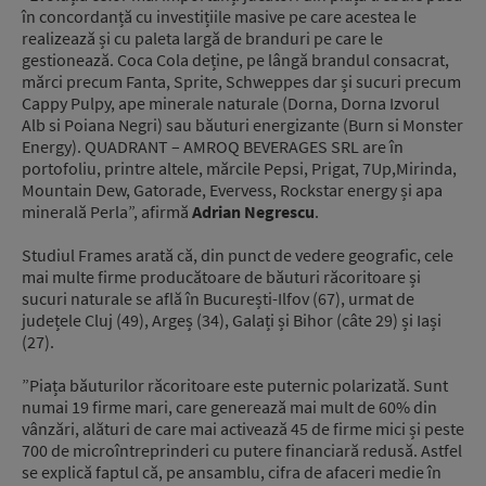
în concordanță cu investițiile masive pe care acestea le
realizează și cu paleta largă de branduri pe care le
gestionează. Coca Cola deține, pe lângă brandul consacrat,
mărci precum Fanta, Sprite, Schweppes dar și sucuri precum
Cappy Pulpy, ape minerale naturale (Dorna, Dorna Izvorul
Alb si Poiana Negri) sau băuturi energizante (Burn si Monster
Energy). QUADRANT – AMROQ BEVERAGES SRL are în
portofoliu, printre altele, mărcile Pepsi, Prigat, 7Up,Mirinda,
Mountain Dew, Gatorade, Evervess, Rockstar energy și apa
minerală Perla”, afirmă
Adrian Negrescu
.
Studiul Frames arată că, din punct de vedere geografic, cele
mai multe firme producătoare de băuturi răcoritoare și
sucuri naturale se află în București-Ilfov (67), urmat de
județele Cluj (49), Argeș (34), Galați și Bihor (câte 29) și Iași
(27).
”Piața băuturilor răcoritoare este puternic polarizată. Sunt
numai 19 firme mari, care generează mai mult de 60% din
vânzări, alături de care mai activează 45 de firme mici și peste
700 de microîntreprinderi cu putere financiară redusă. Astfel
se explică faptul că, pe ansamblu, cifra de afaceri medie în