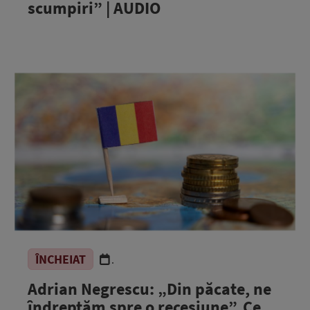
scumpiri” | AUDIO
ÎNCHEIAT
.
Adrian Negrescu: „Din păcate, ne
îndreptăm spre o recesiune”. Ce