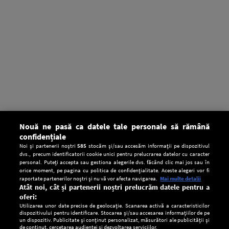
Nouă ne pasă ca datele tale personale să rămână
confidențiale
Noi și partenerii noștri
585
stocăm și/sau accesăm informații pe dispozitivul
dvs., precum identificatorii cookie unici pentru prelucrarea datelor cu caracter
personal. Puteți accepta sau gestiona alegerile dvs. făcând clic mai jos sau în
orice moment, pe pagina cu politica de confidențialitate. Aceste alegeri vor fi
raportate partenerilor noștri și nu vă vor afecta navigarea.
Mai multe detalii
Atât noi, cât și partenerii noștri prelucrăm datele pentru a
oferi:
Utilizarea unor date precise de geolocație. Scanarea activă a caracteristicilor
dispozitivului pentru identificare. Stocarea și/sau accesarea informațiilor de pe
un dispozitiv. Publicitate și conținut personalizat, măsurători ale publicității și
de conținut, cercetarea audienței și dezvoltarea serviciilor.