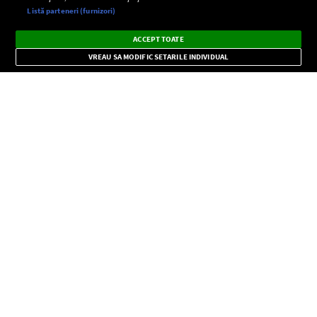
Setări:
Listă parteneri (furnizori)
Ascultă Europa FM în aplicație
Dark
×
Instalează
Radio live, podcasturi, știri și alerte
ACCEPT TOATE
Mode
importante.
VREAU SA MODIFIC SETARILE INDIVIDUAL
CONFIDENŢIALITATE
Copyright © Europa FM. Toate drepturile rezervate. 2026
SOCIAL