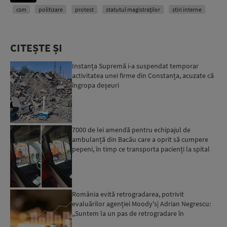
csm
politizare
protest
statutul magistraților
stiri interne
CITEȘTE ȘI
Instanța Supremă i-a suspendat temporar
activitatea unei firme din Constanța, acuzate că
îngropa deșeuri
7000 de lei amendă pentru echipajul de
ambulanță din Bacău care a oprit să cumpere
pepeni, în timp ce transporta pacienți la spital
România evită retrogradarea, potrivit
evaluărilor agenției Moody's| Adrian Negrescu:
,,Suntem la un pas de retrogradare în
următoarele 18-20 de luni, ...