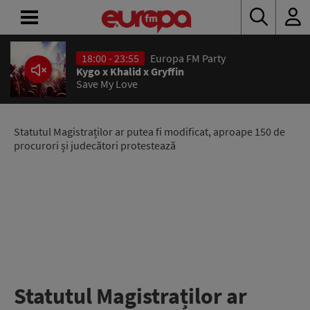
18:00 - 23:55
Europa FM Party
ACASĂ
Kygo x Khalid x Gryffin
Save My Love
ȘTIRI
RADIO
Statutul Magistraților ar putea fi modificat, aproape 150 de
procurori și judecători protestează
CONCURSURI
PODCAST
ASCULTĂ
LIVE
Statutul Magistraților ar