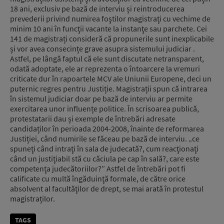
18 ani, exclusiv pe bază de interviu și reintroducerea
prevederii privind numirea foştilor magistraţi cu vechime de
minim 10 ani în funcţii vacante la instanţe sau parchete. Cei
141 de magistrați consideră că propunerile sunt inexplicabile
și vor avea consecințe grave asupra sistemului judiciar .
Astfel, pe lângă faptul că ele sunt discutate netransparent,
odată adoptate, ele ar reprezenta o întoarcere la vremuri
criticate dur în rapoartele MCV ale Uniunii Europene, deci un
puternic regres pentru Justiție. Magistrații spun că intrarea
în sistemul judiciar doar pe bază de interviu ar permite
exercitarea unor influențe politice. În scrisoarea publică,
protestatarii dau și exemple de întrebări adresate
candidaților în perioada 2004-2008, înainte de reformarea
Justiției, când numirile se făceau pe bază de interviu. „ce
spuneţi când intraţi în sala de judecată?, cum reacţionaţi
când un justiţiabil stă cu căciula pe cap în sală?, care este
competenţa judecătoriilor?” Astfel de întrebări pot fi
calificate cu multă îngăduinţă formale, de către orice
absolvent al facultăţilor de drept, se mai arată în protestul
magistraților.
TAGS