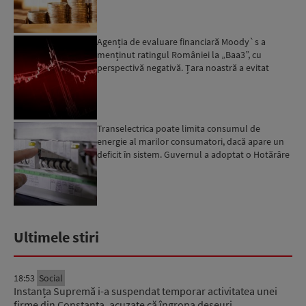
Agenția de evaluare financiară Moody`s a
menținut ratingul României la „Baa3”, cu
perspectivă negativă. Țara noastră a evitat
momentan retrogradarea...
Transelectrica poate limita consumul de
energie al marilor consumatori, dacă apare un
deficit în sistem. Guvernul a adoptat o Hotărâre
în acest sens...
Ultimele stiri
18:53
Social
Instanța Supremă i-a suspendat temporar activitatea unei
firme din Constanța, acuzate că îngropa deșeuri