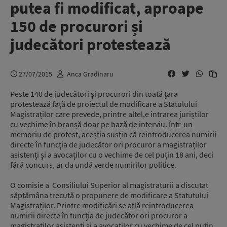
putea fi modificat, aproape
150 de procurori și
judecători protestează
27/07/2015
Anca Gradinaru
Peste 140 de judecători și procurori din toată țara
protestează față de proiectul de modificare a Statulului
Magistraților care prevede, printre altel,e intrarea juriștilor
cu vechime în branșă doar pe bază de interviu. Într-un
memoriu de protest, aceștia susțin că reintroducerea numirii
directe în funcţia de judecător ori procuror a magistraților
asistenți și a avocaților cu o vechime de cel puțin 18 ani, deci
fără concurs, ar da undă verde numirilor politice.
O comisie a Consiliului Superior al magistraturii a discutat
săptămâna trecută o propunere de modificare a Statutului
Magistraților. Printre modificări se află reintroducerea
numirii directe în funcţia de judecător ori procuror a
magistraţilor asistenţi şi a avocaţilor cu vechime de cel puţin