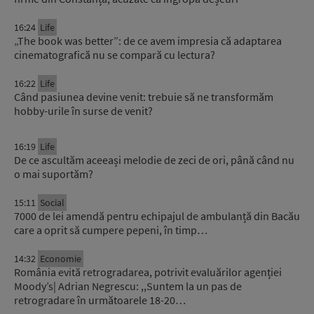
16:24
Life
„The book was better”: de ce avem impresia că adaptarea
cinematografică nu se compară cu lectura?
16:22
Life
Când pasiunea devine venit: trebuie să ne transformăm
hobby-urile în surse de venit?
16:19
Life
De ce ascultăm aceeași melodie de zeci de ori, până când nu
o mai suportăm?
15:11
Social
7000 de lei amendă pentru echipajul de ambulanță din Bacău
care a oprit să cumpere pepeni, în timp…
14:32
Economie
România evită retrogradarea, potrivit evaluărilor agenției
Moody’s| Adrian Negrescu: ,,Suntem la un pas de
retrogradare în următoarele 18-20…