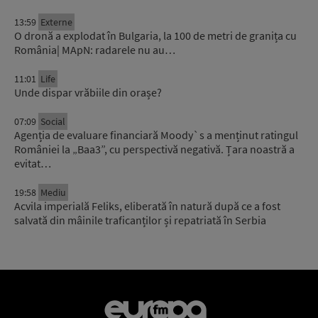
13:59
Externe
O dronă a explodat în Bulgaria, la 100 de metri de granița cu
România| MApN: radarele nu au…
11:01
Life
Unde dispar vrăbiile din orașe?
07:09
Social
Agenția de evaluare financiară Moody`s a menținut ratingul
României la „Baa3”, cu perspectivă negativă. Țara noastră a
evitat…
19:58
Mediu
Acvila imperială Feliks, eliberată în natură după ce a fost
salvată din mâinile traficanților și repatriată în Serbia