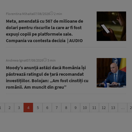
Florentina Mihaita
07/08/2026
2 min
Meta, amendată cu 567 de milioane de
dolari pentru riscurile la care ar fi fost
expuși copiii pe platformele sale.
Compania va contesta decizia | AUDIO
Andreea Ignat
07/08/2026
3 min
Moody’s anunță astăzi dacă România își
păstrează ratingul de țară recomandat
investițiilor. Bolojan: „Am fost cinstiți cu
românii. Am muncit din greu”
1
2
3
4
5
6
7
8
9
10
11
12
13
…
2