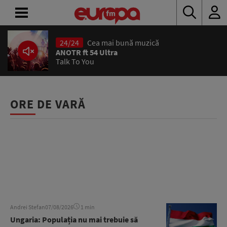
24/24
Cea mai bună muzică
ACASĂ
ANOTR ft 54 Ultra
Talk To You
ȘTIRI
RADIO
ORE DE VARĂ
CONCURSURI
PODCAST
ASCULTĂ
LIVE
Andrei Stefan
07/08/2026
1 min
Ungaria: Populația nu mai trebuie să