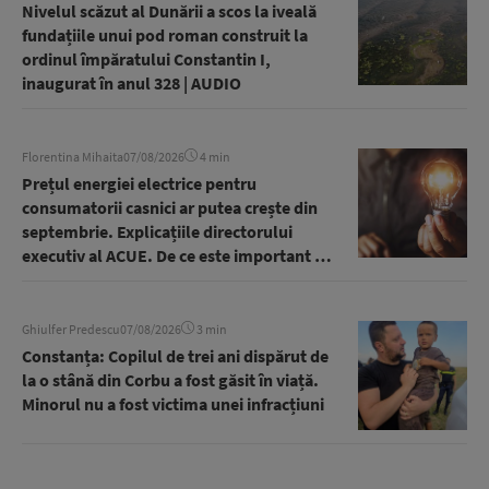
Nivelul scăzut al Dunării a scos la iveală
fundațiile unui pod roman construit la
ordinul împăratului Constantin I,
inaugurat în anul 328 | AUDIO
Florentina Mihaita
07/08/2026
4 min
Prețul energiei electrice pentru
consumatorii casnici ar putea crește din
septembrie. Explicațiile directorului
executiv al ACUE. De ce este important să
reducem consumul seara | AUDIO
Ghiulfer Predescu
07/08/2026
3 min
Constanța: Copilul de trei ani dispărut de
la o stână din Corbu a fost găsit în viață.
Minorul nu a fost victima unei infracțiuni