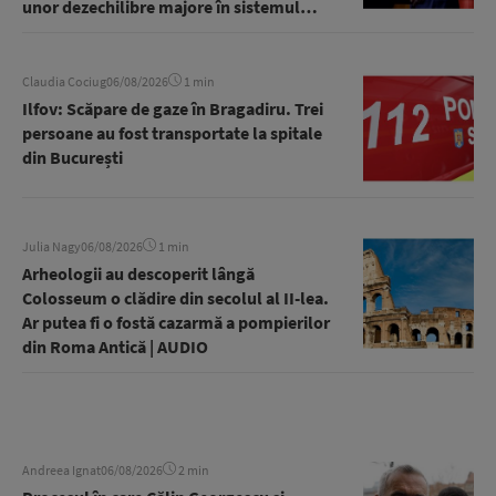
unor dezechilibre majore în sistemul
energetic | AUDIO
Claudia Cociug
06/08/2026
1 min
Ilfov: Scăpare de gaze în Bragadiru. Trei
persoane au fost transportate la spitale
din București
Julia Nagy
06/08/2026
1 min
Arheologii au descoperit lângă
Colosseum o clădire din secolul al II-lea.
Ar putea fi o fostă cazarmă a pompierilor
din Roma Antică | AUDIO
Andreea Ignat
06/08/2026
2 min