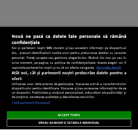
Nouă ne pasă ca datele tale personale să rămână
confidențiale
Noi și partenerii noștri
585
stocăm și/sau accesăm informații pe dispozitivul
dvs., precum identificatorii cookie unici pentru prelucrarea datelor cu caracter
personal. Puteți accepta sau gestiona alegerile dvs. făcând clic mai jos sau în
orice moment, pe pagina cu politica de confidențialitate. Aceste alegeri vor fi
raportate partenerilor noștri și nu vă vor afecta navigarea.
Mai multe detalii
Atât noi, cât și partenerii noștri prelucrăm datele pentru a
oferi:
Utilizarea unor date precise de geolocație. Scanarea activă a caracteristicilor
dispozitivului pentru identificare. Stocarea și/sau accesarea informațiilor de pe
un dispozitiv. Publicitate și conținut personalizat, măsurători ale publicității și
de conținut, cercetarea audienței și dezvoltarea serviciilor.
Setări:
Listă parteneri (furnizori)
Ascultă Europa FM în aplicație
Dark
×
Instalează
Radio live, podcasturi, știri și alerte
ACCEPT TOATE
Mode
importante.
VREAU SA MODIFIC SETARILE INDIVIDUAL
CONFIDENŢIALITATE