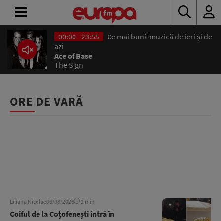
00:00 - 23:55
Ce mai bună muzică de ieri și de
ACASĂ
azi
Ace of Base
The Sign
ȘTIRI
RADIO
ORE DE VARĂ
CONCURSURI
PODCAST
ASCULTĂ
LIVE
Liliana Nicolae
06/08/2026
1 min
Coiful de la Coțofenești intră în