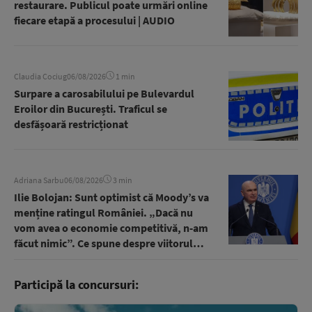
restaurare. Publicul poate urmări online
fiecare etapă a procesului | AUDIO
Claudia Cociug
06/08/2026
1 min
Surpare a carosabilului pe Bulevardul
Eroilor din București. Traficul se
desfășoară restricționat
Adriana Sarbu
06/08/2026
3 min
Ilie Bolojan: Sunt optimist că Moody’s va
menține ratingul României. „Dacă nu
vom avea o economie competitivă, n-am
făcut nimic”. Ce spune despre viitorul
guvern | AUDIO
Participă la concursuri: