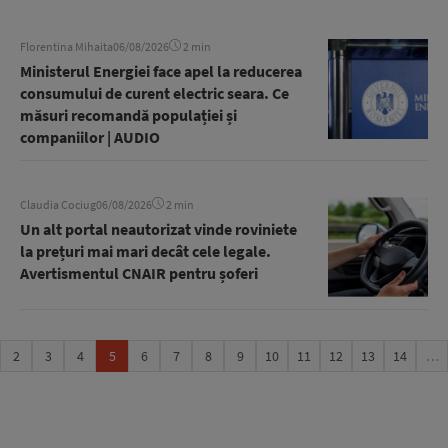
Florentina Mihaita
06/08/2026
2 min
Ministerul Energiei face apel la reducerea
consumului de curent electric seara. Ce
măsuri recomandă populației și
companiilor | AUDIO
Claudia Cociug
06/08/2026
2 min
Un alt portal neautorizat vinde roviniete
la prețuri mai mari decât cele legale.
Avertismentul CNAIR pentru șoferi
2
3
4
5
6
7
8
9
10
11
12
13
14
…