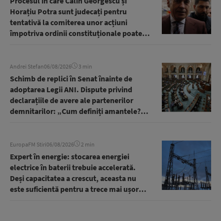
Procesul în care Călin Georgescu și
Horațiu Potra sunt judecați pentru
tentativă la comiterea unor acțiuni
împotriva ordinii constituționale poate
începe, a decis ÎCCJ
Andrei Stefan
06/08/2026
3 min
Schimb de replici în Senat înainte de
adoptarea Legii ANI. Dispute privind
declarațiile de avere ale partenerilor
demnitarilor: „Cum definiți amantele?” |
AUDIO
EuropaFM Stiri
06/08/2026
2 min
Expert în energie: stocarea energiei
electrice în baterii trebuie accelerată.
Deși capacitatea a crescut, aceasta nu
este suficientă pentru a trece mai ușor
prin viitoarele crize energetice | AUDIO