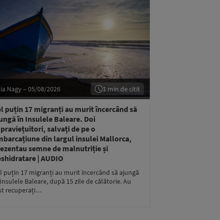
lia Nagy – 05/08/2026
1 min de citit
l puțin 17 migranți au murit încercând să
ungă în Insulele Baleare. Doi
praviețuitori, salvați de pe o
barcațiune din largul insulei Mallorca,
ezentau semne de malnutriție și
shidratare | AUDIO
l puțin 17 migranți au murit încercând să ajungă
 Insulele Baleare, după 15 zile de călătorie. Au
st recuperați…