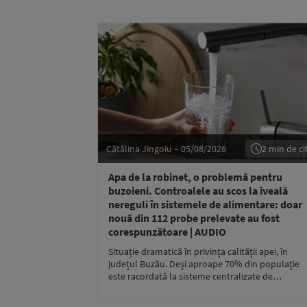
Cătălina Jingoiu – 05/08/2026
2 min de cit
Apa de la robinet, o problemă pentru
buzoieni. Controalele au scos la iveală
nereguli în sistemele de alimentare: doar
nouă din 112 probe prelevate au fost
corespunzătoare | AUDIO
Situație dramatică în privința calității apei, în
județul Buzău. Deși aproape 70% din populație
este racordată la sisteme centralizate de…