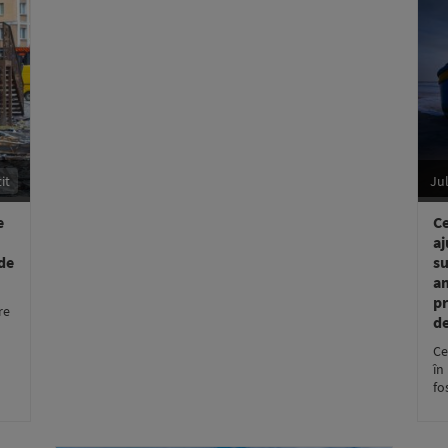
it
Ju
e
Ce
aj
 de
su
am
pr
re
de
Ce
în
fo