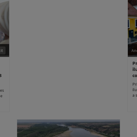
it
An
Pr
il
3
co
Pr
il
les
a 
de