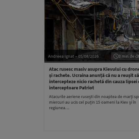
Andreea Ignat – 05/08/2026
3 min de cit
Atac rusesc masiv asupra Kievului cu dron
și rachete. Ucraina anunță că nu a reușit să
intercepteze nicio rachetă din cauza lipsei
interceptoare Patriot
Atacurile aeriene rusești din noaptea de marți sp
miercuri au ucis cel puțin 15 oameni la Kiev și în
regiunea…