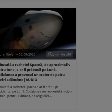
drei Stefan – 05/08/2026
1 min de citit
bucată a rachetei SpaceX, de aproximativ
tru tone, s-ar fi prăbușit pe Lună.
liziunea a provocat un crater de patru
tri adâncime | AUDIO
bucată a rachetei SpaceX s-ar fi prăbușit
cidental pe Lună. Coliziunea nu reprezintă niciun
ricol pentru Pământ, dă asigurări…