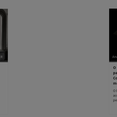
it
An
O 
pa
Co
me
O 
ac
pe