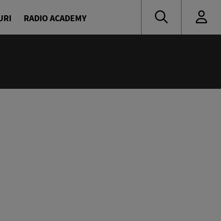
URI
RADIO ACADEMY
:55
Party