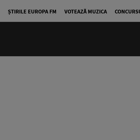
ȘTIRILE EUROPA FM
VOTEAZĂ MUZICA
CONCURS
18:00 - 23
Europa FM 
EuropaFM