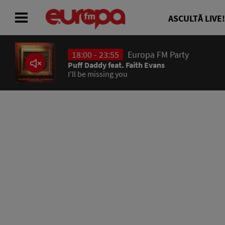
ASCULTĂ LIVE!
18:00 - 23:55
Europa FM Party
ACASĂ
Puff Daddy feat. Faith Evans
I'll be missing you
ȘTIRI
RADIO
CONCURSURI
PODCAST
ASCULTĂ LIVE