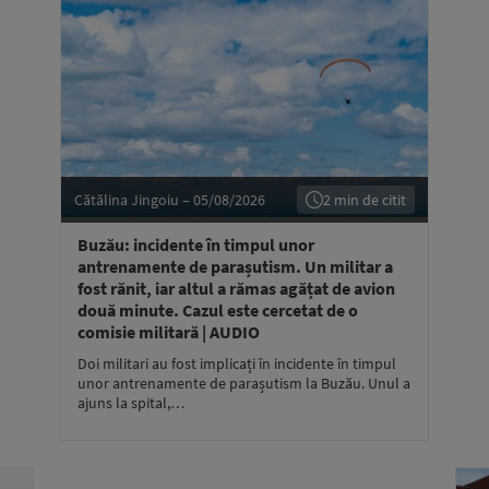
Cătălina Jingoiu – 05/08/2026
2 min de citit
Buzău: incidente în timpul unor
antrenamente de parașutism. Un militar a
fost rănit, iar altul a rămas agățat de avion
două minute. Cazul este cercetat de o
comisie militară | AUDIO
Doi militari au fost implicați în incidente în timpul
unor antrenamente de parașutism la Buzău. Unul a
ajuns la spital,…