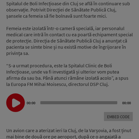
Spitalul de Boli Infecțioase din Cluj se află în continuare sub
observație. Potrivit Direcției de Sănătate Publică Cluj,
șansele ca femeia să fie bolnavă sunt foarte mici.
Femeia este izolată într-o cameră specială, iar personalul
medical care intră în contact cu ea poartă echipament special
de protecție. Direcția de Sănătate Publică Cluj a anunțat că
pacienta se simte bine și nu există motive de îngrijorare în
privința sa.
“S-a urmat procedura, este la Spitalul Clinic de Boli
Infecțioase, unde va fi investigată și ulterior vom putea
afirma da sau ba. Până atunci rămâne izolată acolo”, a spus
la Europa FM Mihai Moisescu, directorul DSP Cluj.
Audio
Player
00:00
00:00
EMBED CODE
Un avion care a aterizat ieri la Cluj, de la Varșovia, a fost ținut
mai bine de două ore pe aeroport, după ce o angajată a