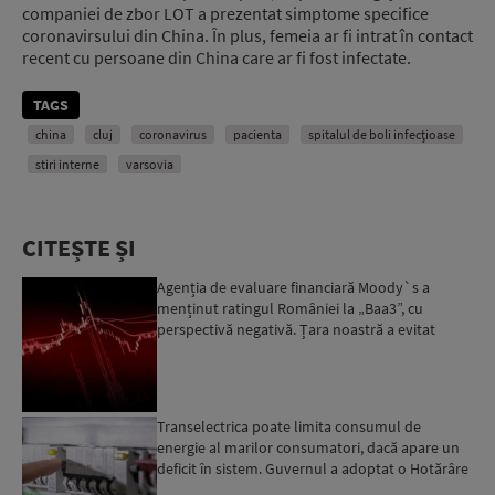
companiei de zbor LOT a prezentat simptome specifice
coronavirsului din China. În plus, femeia ar fi intrat în contact
recent cu persoane din China care ar fi fost infectate.
TAGS
china
cluj
coronavirus
pacienta
spitalul de boli infecțioase
stiri interne
varsovia
CITEȘTE ȘI
Agenția de evaluare financiară Moody`s a
menținut ratingul României la „Baa3”, cu
perspectivă negativă. Țara noastră a evitat
momentan retrogradarea...
Transelectrica poate limita consumul de
energie al marilor consumatori, dacă apare un
deficit în sistem. Guvernul a adoptat o Hotărâre
în acest sens...