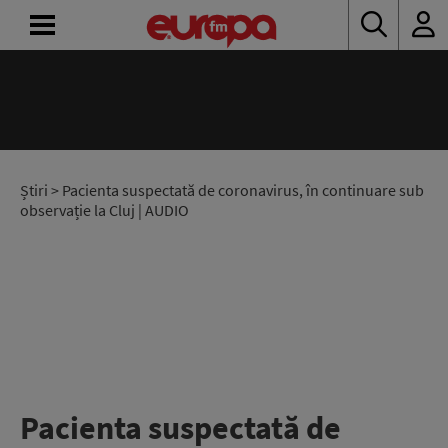
ACASĂ
ȘTIRI
RADIO
Știri
> Pacienta suspectată de coronavirus, în continuare sub
observație la Cluj | AUDIO
CONCURSURI
PODCAST
ASCULTĂ
LIVE
Pacienta suspectată de