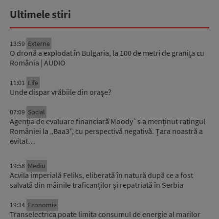
Ultimele stiri
13:59
Externe
O dronă a explodat în Bulgaria, la 100 de metri de granița cu
România | AUDIO
11:01
Life
Unde dispar vrăbiile din orașe?
07:09
Social
Agenția de evaluare financiară Moody`s a menținut ratingul
României la „Baa3”, cu perspectivă negativă. Țara noastră a
evitat…
19:58
Mediu
Acvila imperială Feliks, eliberată în natură după ce a fost
salvată din mâinile traficanților și repatriată în Serbia
19:34
Economie
Transelectrica poate limita consumul de energie al marilor