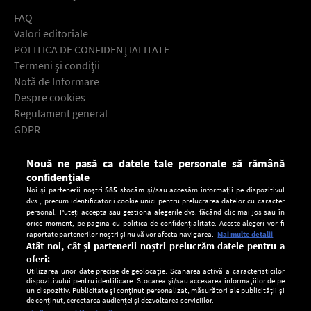
FAQ
Valori editoriale
POLITICA DE CONFIDENŢIALITATE
Termeni şi condiţii
Notă de Informare
Despre cookies
Regulament general
GDPR
Contact
Nouă ne pasă ca datele tale personale să rămână
Descarcă gratuit aplicaţia Europa FM pentru smartphone:
confidențiale
Noi și partenerii noștri
585
stocăm și/sau accesăm informații pe dispozitivul
dvs., precum identificatorii cookie unici pentru prelucrarea datelor cu caracter
personal. Puteți accepta sau gestiona alegerile dvs. făcând clic mai jos sau în
orice moment, pe pagina cu politica de confidențialitate. Aceste alegeri vor fi
raportate partenerilor noștri și nu vă vor afecta navigarea.
Mai multe detalii
Atât noi, cât și partenerii noștri prelucrăm datele pentru a
oferi:
Utilizarea unor date precise de geolocație. Scanarea activă a caracteristicilor
dispozitivului pentru identificare. Stocarea și/sau accesarea informațiilor de pe
un dispozitiv. Publicitate și conținut personalizat, măsurători ale publicității și
de conținut, cercetarea audienței și dezvoltarea serviciilor.