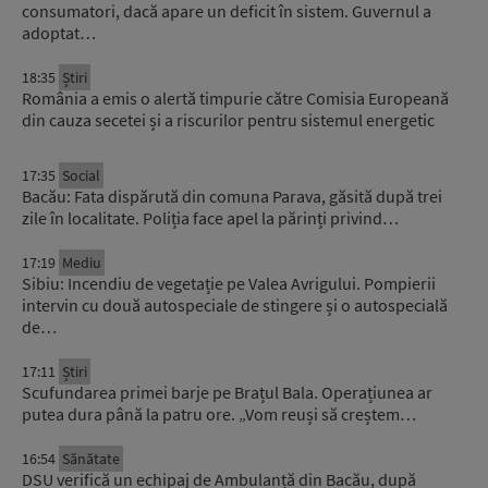
consumatori, dacă apare un deficit în sistem. Guvernul a
adoptat…
18:35
Știri
România a emis o alertă timpurie către Comisia Europeană
din cauza secetei și a riscurilor pentru sistemul energetic
17:35
Social
Bacău: Fata dispărută din comuna Parava, găsită după trei
zile în localitate. Poliția face apel la părinți privind…
17:19
Mediu
Sibiu: Incendiu de vegetație pe Valea Avrigului. Pompierii
intervin cu două autospeciale de stingere și o autospecială
de…
17:11
Știri
Scufundarea primei barje pe Brațul Bala. Operațiunea ar
putea dura până la patru ore. „Vom reuși să creștem…
16:54
Sănătate
DSU verifică un echipaj de Ambulanță din Bacău, după