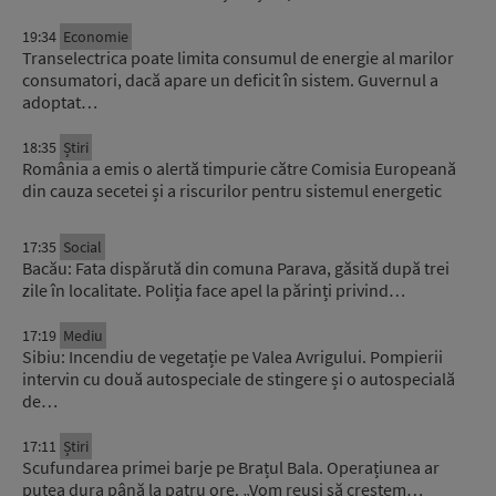
19:34
Economie
Transelectrica poate limita consumul de energie al marilor
consumatori, dacă apare un deficit în sistem. Guvernul a
adoptat…
18:35
Știri
România a emis o alertă timpurie către Comisia Europeană
din cauza secetei și a riscurilor pentru sistemul energetic
17:35
Social
Bacău: Fata dispărută din comuna Parava, găsită după trei
zile în localitate. Poliția face apel la părinți privind…
17:19
Mediu
Sibiu: Incendiu de vegetație pe Valea Avrigului. Pompierii
intervin cu două autospeciale de stingere și o autospecială
de…
17:11
Știri
Scufundarea primei barje pe Brațul Bala. Operațiunea ar
putea dura până la patru ore. „Vom reuși să creștem…