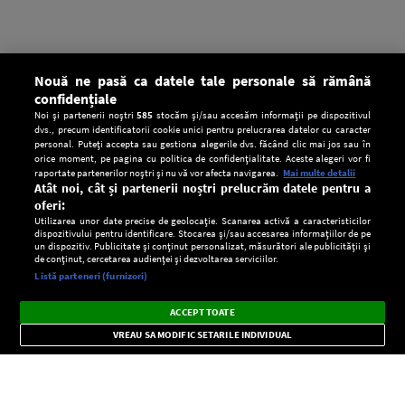
Nouă ne pasă ca datele tale personale să rămână
confidențiale
Noi și partenerii noștri
585
stocăm și/sau accesăm informații pe dispozitivul
dvs., precum identificatorii cookie unici pentru prelucrarea datelor cu caracter
personal. Puteți accepta sau gestiona alegerile dvs. făcând clic mai jos sau în
orice moment, pe pagina cu politica de confidențialitate. Aceste alegeri vor fi
raportate partenerilor noștri și nu vă vor afecta navigarea.
Mai multe detalii
Atât noi, cât și partenerii noștri prelucrăm datele pentru a
oferi:
Utilizarea unor date precise de geolocație. Scanarea activă a caracteristicilor
dispozitivului pentru identificare. Stocarea și/sau accesarea informațiilor de pe
un dispozitiv. Publicitate și conținut personalizat, măsurători ale publicității și
de conținut, cercetarea audienței și dezvoltarea serviciilor.
Setări:
Listă parteneri (furnizori)
Ascultă Europa FM în aplicație
Dark
×
Instalează
Radio live, podcasturi, știri și alerte
ACCEPT TOATE
Mode
importante.
VREAU SA MODIFIC SETARILE INDIVIDUAL
CONFIDENŢIALITATE