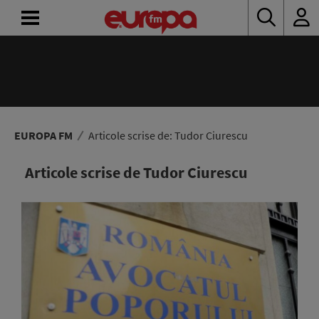
ACASĂ
ȘTIRI
RADIO
EUROPA FM
Articole scrise de: Tudor Ciurescu
CONCURSURI
Articole scrise de Tudor Ciurescu
PODCAST
ASCULTĂ
LIVE