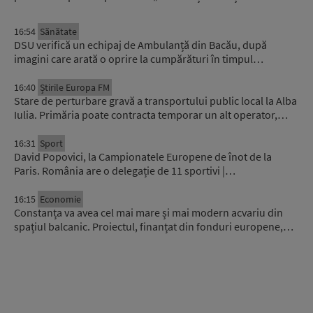
16:54
Sănătate
DSU verifică un echipaj de Ambulanță din Bacău, după
imagini care arată o oprire la cumpărături în timpul…
16:40
Știrile Europa FM
Stare de perturbare gravă a transportului public local la Alba
Iulia. Primăria poate contracta temporar un alt operator,…
16:31
Sport
David Popovici, la Campionatele Europene de înot de la
Paris. România are o delegație de 11 sportivi |…
16:15
Economie
Constanța va avea cel mai mare și mai modern acvariu din
spațiul balcanic. Proiectul, finanțat din fonduri europene,…