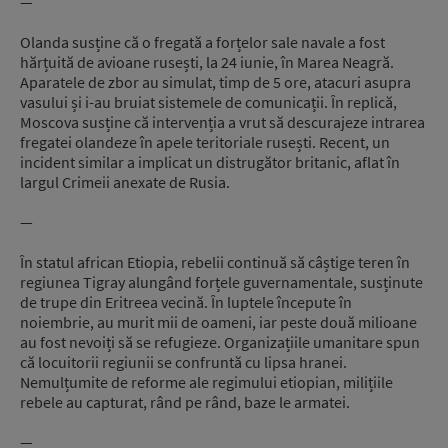
—
Olanda susține că o fregată a forțelor sale navale a fost
hărțuită de avioane rusești, la 24 iunie, în Marea Neagră.
Aparatele de zbor au simulat, timp de 5 ore, atacuri asupra
vasului și i-au bruiat sistemele de comunicații. În replică,
Moscova susține că intervenția a vrut să descurajeze intrarea
fregatei olandeze în apele teritoriale rusești. Recent, un
incident similar a implicat un distrugător britanic, aflat în
largul Crimeii anexate de Rusia.
—
În statul african Etiopia, rebelii continuă să câștige teren în
regiunea Tigray alungând forțele guvernamentale, susținute
de trupe din Eritreea vecină. În luptele începute în
noiembrie, au murit mii de oameni, iar peste două milioane
au fost nevoiți să se refugieze. Organizațiile umanitare spun
că locuitorii regiunii se confruntă cu lipsa hranei.
Nemulțumite de reforme ale regimului etiopian, milițiile
rebele au capturat, rând pe rând, baze le armatei.
—