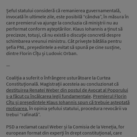
Șeful statului consideră că remanierea guvernamentală,
invocată în ultimele zile, este posibilă “cândva”, în măsura în
care premierul va ajunge la concluzia că miniştrii nu au
performat conform aşteptărilor. Klaus Iohannis a ținut să
precizeze, totuși, că nu există o discuţie concretă despre
schimbarea vreunui ministru. Cât privește bătălia pentru
șefia PNL, președintele a evitat să spună pe cine susține,
dintre Florin Cîțu și Ludovic Orban.
—
Coaliția a suferit o înfrângere usturătoare la Curtea
Constituțională. Magistrații acesteia au concluzionat că
destituirea Renatei Weber din postul de Avocat al Poporului
s-a făcut cu încălcarea legii fundamentale
.
Premierul Florin
Cîțu și președintele Klaus Iohannis spun că trebuie așteptată
motivarea.
În opinia șefului statului, procedura revocării va
trebui “rafinată”.
PSD a reclamat cazul Weber și la Comisia de la Veneția, for
european format din experți în drept constituțional, care