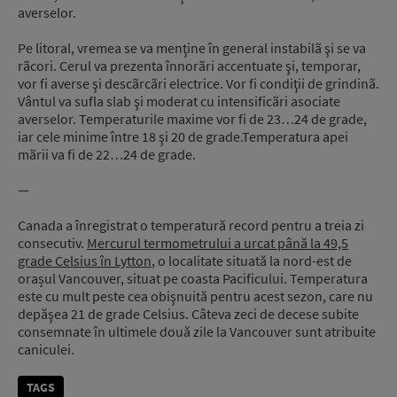
averselor.
Pe litoral, vremea se va menţine în general instabilã şi se va
rãcori. Cerul va prezenta înnorãri accentuate şi, temporar,
vor fi averse şi descãrcãri electrice. Vor fi condiţii de grindinã.
Vântul va sufla slab şi moderat cu intensificãri asociate
averselor. Temperaturile maxime vor fi de 23…24 de grade,
iar cele minime între 18 şi 20 de grade.Temperatura apei
mãrii va fi de 22…24 de grade.
—
Canada a înregistrat o temperatură record pentru a treia zi
consecutiv.
Mercurul termometrului a urcat până la 49,5
grade Celsius în Lytton
, o localitate situată la nord-est de
orașul Vancouver, situat pe coasta Pacificului. Temperatura
este cu mult peste cea obişnuită pentru acest sezon, care nu
depăşea 21 de grade Celsius. Câteva zeci de decese subite
consemnate în ultimele două zile la Vancouver sunt atribuite
caniculei.
TAGS