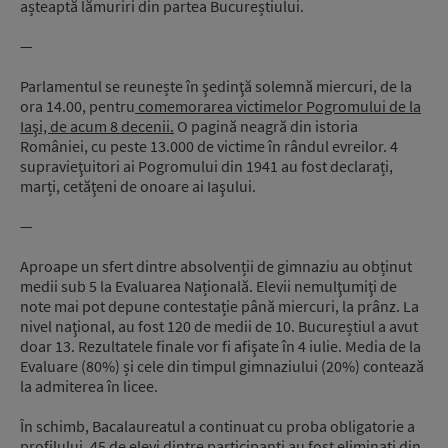
așteaptă lămuriri din partea Bucureștiului.
—
Parlamentul se reunește în şedinţă solemnă miercuri, de la
ora 14.00, pentru
comemorarea victimelor Pogromului de la
Iaşi, de acum 8 decenii.
O pagină neagră din istoria
României, cu peste 13.000 de victime în rândul evreilor. 4
supravieţuitori ai Pogromului din 1941 au fost declarați,
marți, cetăţeni de onoare ai Iaşului.
—
Aproape un sfert dintre absolvenții de gimnaziu au obținut
medii sub 5 la Evaluarea Națională. Elevii nemulţumiţi de
note mai pot depune contestație până miercuri, la prânz. La
nivel naţional, au fost 120 de medii de 10. Bucureștiul a avut
doar 13. Rezultatele finale vor fi afişate în 4 iulie. Media de la
Evaluare (80%) și cele din timpul gimnaziului (20%) contează
la admiterea în licee.
În schimb, Bacalaureatul a continuat cu proba obligatorie a
profilului. 45 de elevi dintre participanți au fost eliminați din