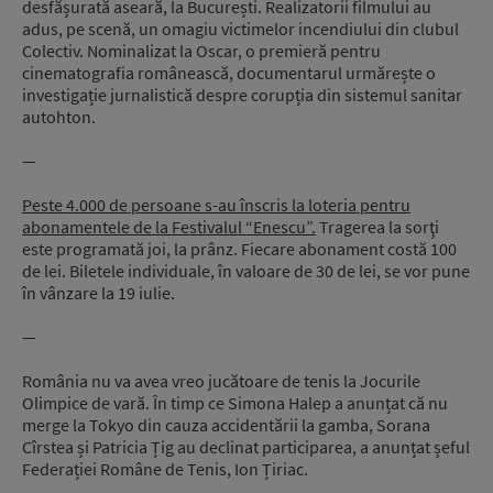
desfășurată aseară, la București. Realizatorii filmului au
adus, pe scenă, un omagiu victimelor incendiului din clubul
Colectiv. Nominalizat la Oscar, o premieră pentru
cinematografia românească, documentarul urmărește o
investigație jurnalistică despre corupția din sistemul sanitar
autohton.
—
Peste 4.000 de persoane s-au înscris la loteria pentru
abonamentele de la Festivalul “Enescu”.
Tragerea la sorţi
este programată joi, la prânz. Fiecare abonament costă 100
de lei. Biletele individuale, în valoare de 30 de lei, se vor pune
în vânzare la 19 iulie.
—
România nu va avea vreo jucătoare de tenis la Jocurile
Olimpice de vară. În timp ce Simona Halep a anunțat că nu
merge la Tokyo din cauza accidentării la gamba, Sorana
Cîrstea și Patricia Țig au declinat participarea, a anunțat șeful
Federației Române de Tenis, Ion Țiriac.