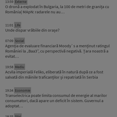
13:59
Externe
O dronă a explodat în Bulgaria, la 100 de metri de granița cu
România| MApN: radarele nu au…
11:01
Life
Unde dispar vrăbiile din orașe?
07:09
Social
Agenția de evaluare financiară Moody`s a menținut ratingul
României la „Baa3”, cu perspectivă negativă. Țara noastră a
evitat…
19:58
Mediu
Acvila imperială Feliks, eliberată în natură după ce a fost
salvată din mâinile traficanților și repatriată în Serbia
19:34
Economie
Transelectrica poate limita consumul de energie al marilor
consumatori, dacă apare un deficit în sistem. Guvernul a
adoptat…
18:35
Știri