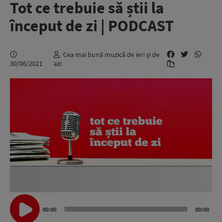
Tot ce trebuie să știi la
început de zi | PODCAST
Cea mai bună muzică de ieri și de
30/06/2021
azi
Audio
Player
00:00
00:00