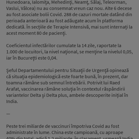
Hunedoara, Ialomiţa, Mehedinţi, Neamţ, Sălaj, Teleorman,
Vaslui, Vâlcea) nu au consemnat vreun caz nou. Alte 6 decese
au fost asociate bolii Covid. 288 de cazuri mortale datând din
perioada anterioară au fost adăugate acum în platforma
dedicată. În secțiile de Terapie Intensivă, mai sunt internați la
acest moment 80 de pacienţi.
Coeficientul infectărilor cumulate la 14 zile, raportate la
1.000 de locuitori, la nivel naţional, se menţine la nivelul 0,05,
iar în Bucureţti este 0,04.
Şeful Departamentului pentru Situaţii de Urgenţă opinează
că situaţia epidemiologică este foarte bună, în prezent, dar
toamna rămâne sub semnul întrebării. Potrivit lui Raed
Arafat, vaccinarea rămâne soluţia în contextul răspândirii
variantelor Delta şi Delta plus, ambele descoperite inițial în
India.
—
Peste trei miliarde de vaccinuri împotriva Covid au fost
administrate în lume. China este campioană, cu aproape
40% din total, adică 1,2 miliarde. În clasament, urmează India