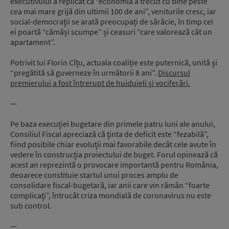
executivului a replicat că “economia a trecut cu bine peste
cea mai mare grijă din ultimii 100 de ani”, veniturile cresc, iar
social-democraţii se arată preocupați de sărăcie, în timp cei
ei poartă “cămăși scumpe” și ceasuri “care valorează cât un
apartament”.
Potrivit lui Florin Cîțu, actuala coaliție este puternică, unită şi
“pregătită să guverneze în următorii 8 ani”.
Discursul
premierului a fost întrerupt de huiduieli și vociferări.
—
Pe baza execuţiei bugetare din primele patru luni ale anului,
Consiliul Fiscal apreciază că ţinta de deficit este “fezabilă”,
fiind posibile chiar evoluţii mai favorabile decât cele avute în
vedere în construcţia proiectului de buget. Forul opinează că
acest an reprezintă o provocare importantă pentru România,
deoarece constituie startul unui proces amplu de
consolidare fiscal-bugetară, iar anii care vin rămân “foarte
complicaţi”, întrucât criza mondială de coronavirus nu este
sub control.
—