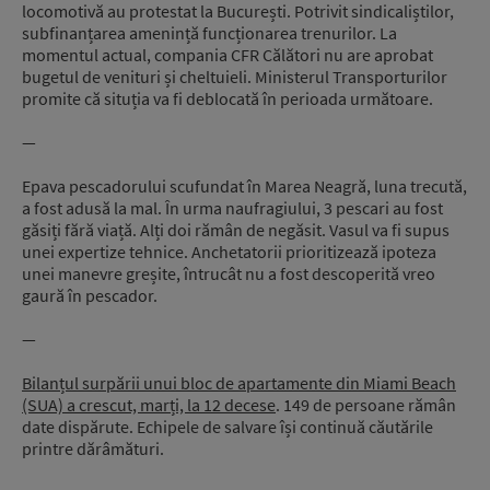
locomotivă au protestat la București. Potrivit sindicaliștilor,
subfinanțarea amenință funcționarea trenurilor. La
momentul actual, compania CFR Călători nu are aprobat
bugetul de venituri și cheltuieli. Ministerul Transporturilor
promite că situția va fi deblocată în perioada următoare.
—
Epava pescadorului scufundat în Marea Neagră, luna trecută,
a fost adusă la mal. În urma naufragiului, 3 pescari au fost
găsiți fără viață. Alți doi rămân de negăsit. Vasul va fi supus
unei expertize tehnice. Anchetatorii prioritizează ipoteza
unei manevre greșite, întrucât nu a fost descoperită vreo
gaură în pescador.
—
Bilanțul surpării unui bloc de apartamente din Miami Beach
(SUA) a crescut, marți, la 12 decese
. 149 de persoane rămân
date dispărute. Echipele de salvare își continuă căutările
printre dărâmături.