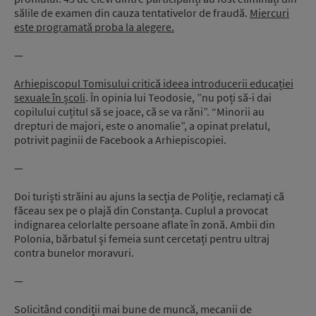
sălile de examen din cauza tentativelor de fraudă.
Miercuri
este programată proba la alegere.
—
Arhiepiscopul Tomisului critică ideea introducerii educației
sexuale în școli
. În opinia lui Teodosie, ”nu poți să-i dai
copilului cuțitul să se joace, că se va răni”. “Minorii au
drepturi de majori, este o anomalie”, a opinat prelatul,
potrivit paginii de Facebook a Arhiepiscopiei.
—
Doi turiști străini au ajuns la secția de Poliție, reclamați că
făceau sex pe o plajă din Constanța. Cuplul a provocat
indignarea celorlalte persoane aflate în zonă. Ambii din
Polonia, bărbatul și femeia sunt cercetați pentru ultraj
contra bunelor moravuri.
—
Solicitând condiții mai bune de muncă, mecanii de