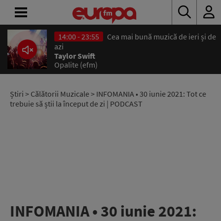
14:00 - 23:55
Cea mai bună muzică de ieri și de
ACASĂ
azi
Taylor Swift
Opalite (efm)
ȘTIRI
RADIO
Știri
>
Călătorii Muzicale
> INFOMANIA • 30 iunie 2021: Tot ce
trebuie să știi la început de zi | PODCAST
CONCURSURI
PODCAST
ASCULTĂ
LIVE
INFOMANIA • 30 iunie 2021: