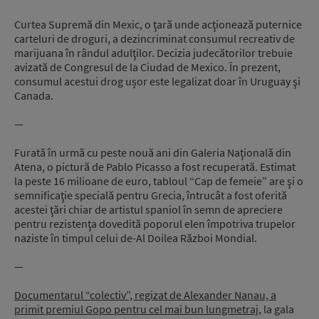
Curtea Supremă din Mexic, o ţară unde acţionează puternice
carteluri de droguri, a dezincriminat consumul recreativ de
marijuana în rândul adulţilor. Decizia judecătorilor trebuie
avizată de Congresul de la Ciudad de Mexico. În prezent,
consumul acestui drog ușor este legalizat doar în Uruguay şi
Canada.
—
Furată în urmă cu peste nouă ani din Galeria Naţională din
Atena, o pictură de Pablo Picasso a fost recuperată. Estimat
la peste 16 milioane de euro, tabloul “Cap de femeie” are şi o
semnificaţie specială pentru Grecia, întrucât a fost oferită
acestei ţări chiar de artistul spaniol în semn de apreciere
pentru rezistenţa dovedită poporul elen împotriva trupelor
naziste în timpul celui de-Al Doilea Război Mondial.
—
Documentarul “colectiv”, regizat de Alexander Nanau, a
primit premiul Gopo pentru cel mai bun lungmetraj
, la gala