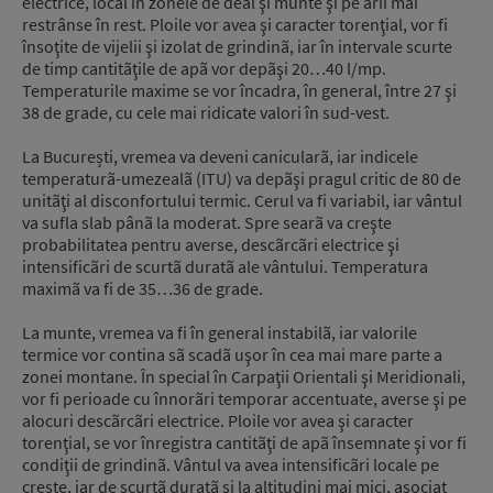
electrice, local în zonele de deal şi munte şi pe arii mai
restrânse în rest. Ploile vor avea şi caracter torenţial, vor fi
însoţite de vijelii şi izolat de grindinã, iar în intervale scurte
de timp cantitãţile de apã vor depãşi 20…40 l/mp.
Temperaturile maxime se vor încadra, în general, între 27 şi
38 de grade, cu cele mai ridicate valori în sud-vest.
La București, vremea va deveni canicularã, iar indicele
temperaturã-umezealã (ITU) va depãşi pragul critic de 80 de
unitãţi al disconfortului termic. Cerul va fi variabil, iar vântul
va sufla slab pânã la moderat. Spre searã va creşte
probabilitatea pentru averse, descãrcãri electrice şi
intensificãri de scurtã duratã ale vântului. Temperatura
maximã va fi de 35…36 de grade.
La munte, vremea va fi în general instabilã, iar valorile
termice vor contina sã scadã uşor în cea mai mare parte a
zonei montane. În special în Carpaţii Orientali şi Meridionali,
vor fi perioade cu înnorãri temporar accentuate, averse şi pe
alocuri descãrcãri electrice. Ploile vor avea şi caracter
torenţial, se vor înregistra cantitãţi de apã însemnate şi vor fi
condiţii de grindinã. Vântul va avea intensificãri locale pe
creste, iar de scurtã duratã şi la altitudini mai mici, asociat