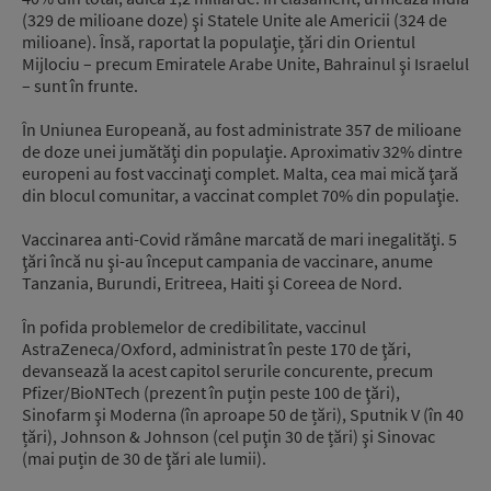
(329 de milioane doze) şi Statele Unite ale Americii (324 de
milioane). Însă, raportat la populaţie, țări din Orientul
Mijlociu – precum Emiratele Arabe Unite, Bahrainul şi Israelul
– sunt în frunte.
În Uniunea Europeană, au fost administrate 357 de milioane
de doze unei jumătăţi din populaţie. Aproximativ 32% dintre
europeni au fost vaccinaţi complet. Malta, cea mai mică ţară
din blocul comunitar, a vaccinat complet 70% din populaţie.
Vaccinarea anti-Covid rămâne marcată de mari inegalităţi. 5
ţări încă nu şi-au început campania de vaccinare, anume
Tanzania, Burundi, Eritreea, Haiti şi Coreea de Nord.
În pofida problemelor de credibilitate, vaccinul
AstraZeneca/Oxford, administrat în peste 170 de ţări,
devansează la acest capitol serurile concurente, precum
Pfizer/BioNTech (prezent în puțin peste 100 de ţări),
Sinofarm şi Moderna (în aproape 50 de țări), Sputnik V (în 40
țări), Johnson & Johnson (cel puţin 30 de țări) şi Sinovac
(mai puțin de 30 de ţări ale lumii).