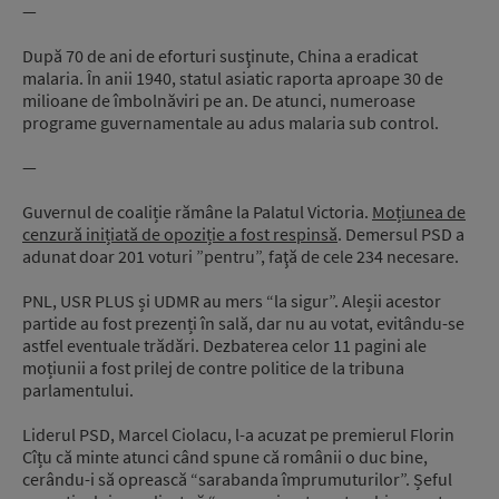
—
După 70 de ani de eforturi susţinute, China a eradicat
malaria. În anii 1940, statul asiatic raporta aproape 30 de
milioane de îmbolnăviri pe an. De atunci, numeroase
programe guvernamentale au adus malaria sub control.
—
Guvernul de coaliție rămâne la Palatul Victoria.
Moțiunea de
cenzură inițiată de opoziție a fost respinsă
. Demersul PSD a
adunat doar 201 voturi ”pentru”, faţă de cele 234 necesare.
PNL, USR PLUS și UDMR au mers “la sigur”. Aleșii acestor
partide au fost prezenți în sală, dar nu au votat, evitându-se
astfel eventuale trădări. Dezbaterea celor 11 pagini ale
moțiunii a fost prilej de contre politice de la tribuna
parlamentului.
Liderul PSD, Marcel Ciolacu, l-a acuzat pe premierul Florin
Cîțu că minte atunci când spune că românii o duc bine,
cerându-i să oprească “sarabanda împrumuturilor”. Șeful