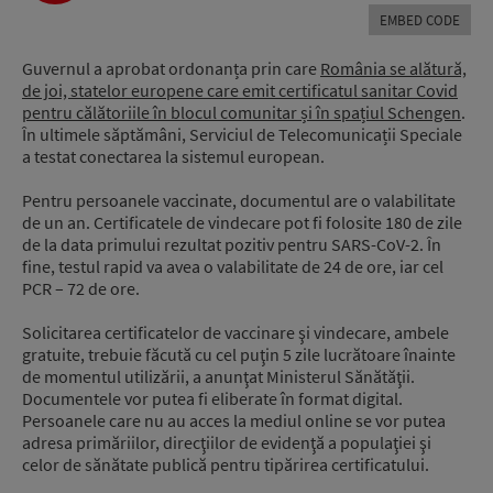
EMBED CODE
Guvernul a aprobat ordonanța prin care
România se alătură,
de joi, statelor europene care emit certificatul sanitar Covid
pentru călătoriile în blocul comunitar și în spațiul Schengen
.
În ultimele săptămâni, Serviciul de Telecomunicații Speciale
a testat conectarea la sistemul european.
Pentru persoanele vaccinate, documentul are o valabilitate
de un an. Certificatele de vindecare pot fi folosite 180 de zile
de la data primului rezultat pozitiv pentru SARS-CoV-2. În
fine, testul rapid va avea o valabilitate de 24 de ore, iar cel
PCR – 72 de ore.
Solicitarea certificatelor de vaccinare şi vindecare, ambele
gratuite, trebuie făcută cu cel puţin 5 zile lucrătoare înainte
de momentul utilizării, a anunţat Ministerul Sănătăţii.
Documentele vor putea fi eliberate în format digital.
Persoanele care nu au acces la mediul online se vor putea
adresa primăriilor, direcţiilor de evidenţă a populaţiei şi
celor de sănătate publică pentru tipărirea certificatului.