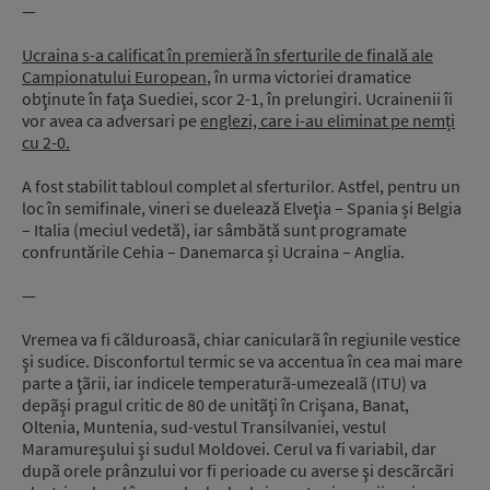
—
Ucraina s-a calificat în premieră în sferturile de finală ale
Campionatului European
, în urma victoriei dramatice
obţinute în faţa Suediei, scor 2-1, în prelungiri. Ucrainenii îi
vor avea ca adversari pe
englezi, care i-au eliminat pe nemți
cu 2-0.
A fost stabilit tabloul complet al sferturilor. Astfel, pentru un
loc în semifinale, vineri se duelează Elveţia – Spania și Belgia
– Italia (meciul vedetă), iar sâmbătă sunt programate
confruntările Cehia – Danemarca și Ucraina – Anglia.
—
Vremea va fi cãlduroasã, chiar canicularã în regiunile vestice
şi sudice. Disconfortul termic se va accentua în cea mai mare
parte a ţãrii, iar indicele temperaturã-umezealã (ITU) va
depãşi pragul critic de 80 de unitãţi în Crişana, Banat,
Oltenia, Muntenia, sud-vestul Transilvaniei, vestul
Maramureşului şi sudul Moldovei. Cerul va fi variabil, dar
dupã orele prânzului vor fi perioade cu averse şi descãrcãri