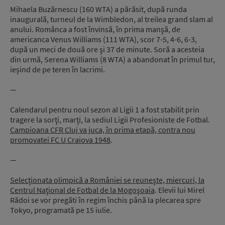
Mihaela Buzărnescu (160 WTA) a părăsit, după runda
inaugurală, turneul de la Wimbledon, al treilea grand slam al
anului. Românca a fost învinsă, în prima manşă, de
americanca Venus Williams (111 WTA), scor 7-5, 4-6, 6-3,
după un meci de două ore şi 37 de minute. Soră a acesteia
din urmă, Serena Williams (8 WTA) a abandonat în primul tur,
ieșind de pe teren în lacrimi.
—
Calendarul pentru noul sezon al Ligii 1 a fost stabilit prin
tragere la sorţi, marţi, la sediul Ligii Profesioniste de Fotbal.
Campioana CFR Cluj va juca, în prima etapă, contra nou
promovatei FC U Craiova 1948
.
—
Selecţionata olimpică a României se reuneşte, miercuri, la
Centrul Naţional de Fotbal de la Mogoşoaia
. Elevii lui Mirel
Rădoi se vor pregăti în regim închis până la plecarea spre
Tokyo, programată pe 15 iulie.