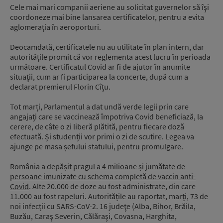
Cele mai mari companii aeriene au solicitat guvernelor să îşi
coordoneze mai bine lansarea certificatelor, pentru a evita
aglomerația în aeroporturi.
Deocamdată, certificatele nu au utilitate în plan intern, dar
autoritățile promit că vor reglementa acest lucru în perioada
următoare. Certificatul Covid ar fi de ajutor în anumite
situaţii, cum ar fi participarea la concerte, după cum a
declarat premierul Florin Cîțu.
Tot marți, Parlamentul a dat undă verde legii prin care
angajați care se vaccinează împotriva Covid beneficiază, la
cerere, de câte o zi liberă plătită, pentru fiecare doză
efectuată. Și studenții vor primi o zi de scutire. Legea va
ajunge pe masa șefului statului, pentru promulgare.
România a depășit
pragul a 4 milioane și jumătate de
persoane imunizate cu schema completă de vaccin anti-
Covid
. Alte 20.000 de doze au fost administrate, din care
11.000 au fost rapeluri. Autoritățile au raportat, marți, 73 de
noi infecții cu SARS-CoV-2. 16 judeţe (Alba, Bihor, Brăila,
Buzău, Caraş Severin, Călăraşi, Covasna, Harghita,