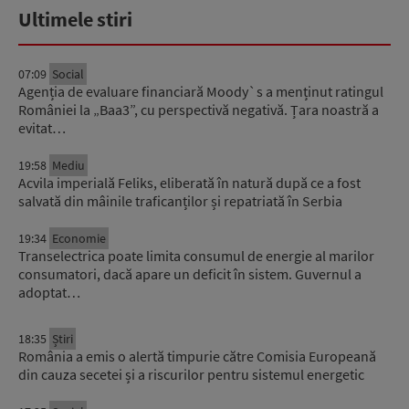
Ultimele stiri
07:09
Social
Agenția de evaluare financiară Moody`s a menținut ratingul
României la „Baa3”, cu perspectivă negativă. Țara noastră a
evitat…
19:58
Mediu
Acvila imperială Feliks, eliberată în natură după ce a fost
salvată din mâinile traficanților și repatriată în Serbia
19:34
Economie
Transelectrica poate limita consumul de energie al marilor
consumatori, dacă apare un deficit în sistem. Guvernul a
adoptat…
18:35
Știri
România a emis o alertă timpurie către Comisia Europeană
din cauza secetei și a riscurilor pentru sistemul energetic