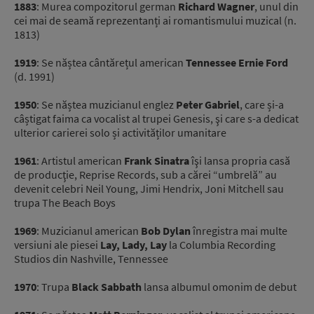
1883
: Murea compozitorul german
Richard Wagner
, unul din
cei mai de seamă reprezentanți ai romantismului muzical (n.
1813)
1919
: Se năștea cântărețul american
Tennessee Ernie Ford
(d. 1991)
1950
: Se năștea muzicianul englez
Peter Gabriel
, care și-a
câștigat faima ca vocalist al trupei Genesis, şi care s-a dedicat
ulterior carierei solo și activităților umanitare
1961
: Artistul american
Frank Sinatra
îşi lansa propria casă
de producţie, Reprise Records, sub a cărei “umbrelă” au
devenit celebri Neil Young, Jimi Hendrix, Joni Mitchell sau
trupa The Beach Boys
1969
: Muzicianul american
Bob Dylan
înregistra mai multe
versiuni ale piesei
Lay, Lady, Lay
la Columbia Recording
Studios din Nashville, Tennessee
1970
: Trupa
Black Sabbath
lansa albumul omonim de debut