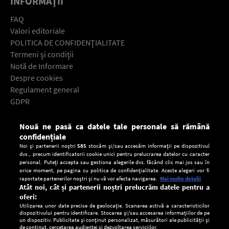
INFORMAŢII
FAQ
Valori editoriale
POLITICA DE CONFIDENŢIALITATE
Termeni şi condiţii
Notă de Informare
Despre cookies
Regulament general
GDPR
Contact
Nouă ne pasă ca datele tale personale să rămână
Descarcă gratuit aplicaţia Europa FM pentru smartphone:
confidențiale
Noi și partenerii noștri
585
stocăm și/sau accesăm informații pe dispozitivul
dvs., precum identificatorii cookie unici pentru prelucrarea datelor cu caracter
personal. Puteți accepta sau gestiona alegerile dvs. făcând clic mai jos sau în
orice moment, pe pagina cu politica de confidențialitate. Aceste alegeri vor fi
raportate partenerilor noștri și nu vă vor afecta navigarea.
Mai multe detalii
Atât noi, cât și partenerii noștri prelucrăm datele pentru a
oferi:
Utilizarea unor date precise de geolocație. Scanarea activă a caracteristicilor
dispozitivului pentru identificare. Stocarea și/sau accesarea informațiilor de pe
un dispozitiv. Publicitate și conținut personalizat, măsurători ale publicității și
de conținut, cercetarea audienței și dezvoltarea serviciilor.