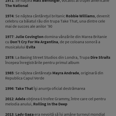
1971
: Se năștea
Matt Berninger
, vocalist al trupei americane
The National
1974
: Se năștea cântăreţul britanic
Robbie Williams
, devenit
celebru ca băiatul rău din trupa Take That, una dintre cele
mai de succes ale anilor ’90
1977
:
Julie Covington
domina vânzările din Marea Britanie
cu
Don’t Cry For Me Argentina
, de pe coloana sonoră a
musicalului
Evita
1978
: La Basing Street Studios din Londra, Trupa
Dire Straits
începea înregistrările pentru primul album
1985
: Se năștea cântăreața
Mayra Andrade
, originară din
Republica Capul Verde
1996
:
Take That
îşi anunţa oficial destrămarea
2012
:
Adele
obținea 6 trofee Grammy, între care cel pentru
melodia anului,
Rolling In the Deep
2013
:
Lady Gaga
era nevoită să își amâne turneul mondial