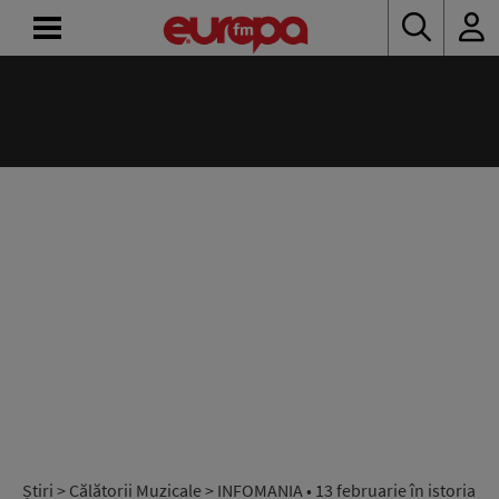
ACASĂ
ȘTIRI
RADIO
CONCURSURI
PODCAST
ASCULTĂ
LIVE
Știri
>
Călătorii Muzicale
> INFOMANIA • 13 februarie în istoria