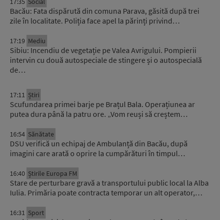
17:35
Social
Bacău: Fata dispărută din comuna Parava, găsită după trei
zile în localitate. Poliția face apel la părinți privind…
17:19
Mediu
Sibiu: Incendiu de vegetație pe Valea Avrigului. Pompierii
intervin cu două autospeciale de stingere și o autospecială
de…
17:11
Știri
Scufundarea primei barje pe Brațul Bala. Operațiunea ar
putea dura până la patru ore. „Vom reuși să creștem…
16:54
Sănătate
DSU verifică un echipaj de Ambulanță din Bacău, după
imagini care arată o oprire la cumpărături în timpul…
16:40
Știrile Europa FM
Stare de perturbare gravă a transportului public local la Alba
Iulia. Primăria poate contracta temporar un alt operator,…
16:31
Sport