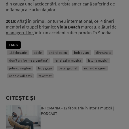
din cauza unei accidentări, artista americană suferind de
inflamații ale articulațiilor
2016
: Aflaţi în primul lor turneu internaţional, cei 4 tineri
membri ai trupei britanice
Viola Beach
mureau, alături de
managerul lor,
într-un accident rutier produs în Suedia
TAGS
13 februarie
adele
andrei paleu
bob dylan
dire straits
don't cry for me argentina'
ieri si azi in muzica
istoria muzicii
julie covington
lady gaga
peter gabriel
richard wagner
robbie williams
take that
CITEȘTE ȘI
INFOMANIA • 12 februarie în istoria muzicii |
PODCAST