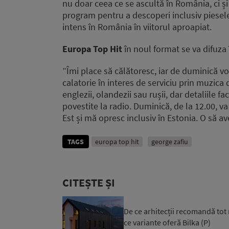
nu doar ceea ce se ascultă în România, ci și 
program pentru a descoperi inclusiv piesele 
intens în România în viitorul aproapiat.
Europa Top Hit
în noul format se va difuza 
”Îmi place să călătoresc, iar de duminică vo
calatorie în interes de serviciu prin muzica
englezii, olandezii sau rușii, dar detaliile f
povestite la radio. Duminică, de la 12.00, va
Est și mă opresc inclusiv în Estonia. O să a
TAGS
europa top hit
george zafiu
CITEȘTE ȘI
De ce arhitecții recomandă tot 
ce variante oferă Bilka (P)