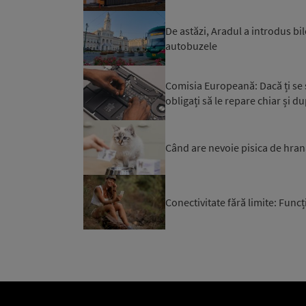
De astăzi, Aradul a introdus bil
autobuzele
Comisia Europeană: Dacă ți se st
obligați să le repare chiar și du
Când are nevoie pisica de hran
Conectivitate fără limite: Funcți