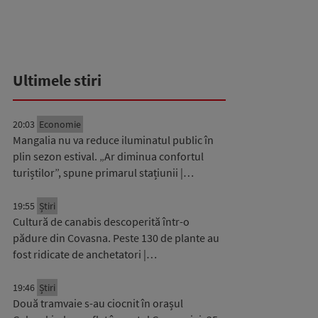
Ultimele stiri
20:03
Economie
Mangalia nu va reduce iluminatul public în
plin sezon estival. „Ar diminua confortul
turiștilor”, spune primarul stațiunii |…
19:55
Știri
Cultură de canabis descoperită într-o
pădure din Covasna. Peste 130 de plante au
fost ridicate de anchetatori |…
19:46
Știri
Două tramvaie s-au ciocnit în orașul