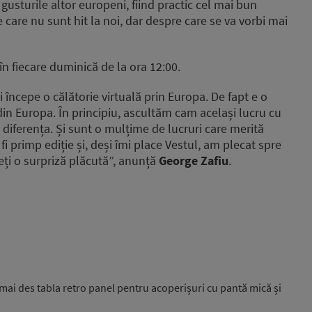
gusturile altor europeni, fiind practic cel mai bun
care nu sunt hit la noi, dar despre care se va vorbi mai
în fiecare duminică de la ora 12:00.
i începe o călătorie virtuală prin Europa. De fapt e o
 din Europa. În principiu, ascultăm cam același lucru cu
ac diferența. Și sunt o mulțime de lucruri care merită
 fi primp ediție și, deși îmi place Vestul, am plecat spre
veți o surpriză plăcută”, anunță
George Zafiu
.
mai des tabla retro panel pentru acoperișuri cu pantă mică și