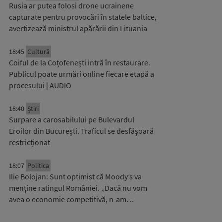
Rusia ar putea folosi drone ucrainene
capturate pentru provocări în statele baltice,
avertizează ministrul apărării din Lituania
18:45
Cultură
Coiful de la Coțofenești intră în restaurare.
Publicul poate urmări online fiecare etapă a
procesului | AUDIO
18:40
Știri
Surpare a carosabilului pe Bulevardul
Eroilor din București. Traficul se desfășoară
restricționat
18:07
Politica
Ilie Bolojan: Sunt optimist că Moody’s va
menține ratingul României. „Dacă nu vom
avea o economie competitivă, n-am…