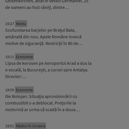
Gelsenkirchen, aflat în vestul Germaniei. 25
de oameni au fost răniți, dintre…
19:27
Mediu
Scufundarea barjelor pe Brațul Bala,
amânată din nou. Apele Române invocă
motive de siguranță. Restricții în 80 de…
19:11
Economie
Lipsa de kerosen pe Aeroportul Arad a dus la
o escală, la București, a cursei spre Antalya.
Director:…
18:59
Economie
Ilie Bolojan: Situaţia aprovizionării cu
combustibil s-a deblocat. Prețurile la
motorină ar urma să scadă în a doua…
18:51
Război în Ucraina