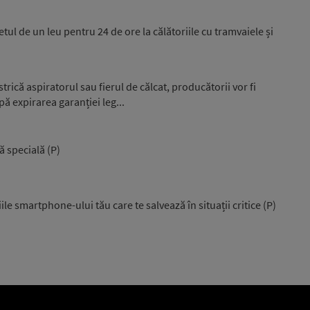
etul de un leu pentru 24 de ore la călătoriile cu tramvaiele și
rică aspiratorul sau fierul de călcat, producătorii vor fi
pă expirarea garanției leg...
ă specială (P)
ile smartphone-ului tău care te salvează în situații critice (P)