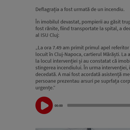
Deflagrația a fost urmată de un incendiu.
În imobilul devastat, pompierii au găsit tru
fost rănite, fiind transportate la spital, a 
al ISU Cluj:
„La ora 7.49 am primit primul apel referito
locuit în Cluj-Napoca, cartierul Mărăști. La 
la locul intervenției și au constatat că imo
stingerea incendiului. În urma intervenției,
decedată. A mai fost acordată asistență m
persoane prezentau arsuri pe suprfața corpul
urgențe.”
Audio
00:00
Player