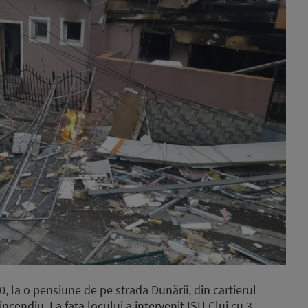
0, la o pensiune de pe strada Dunării, din cartierul
 incendiu. La fața locului a intervenit ISU Cluj cu 3