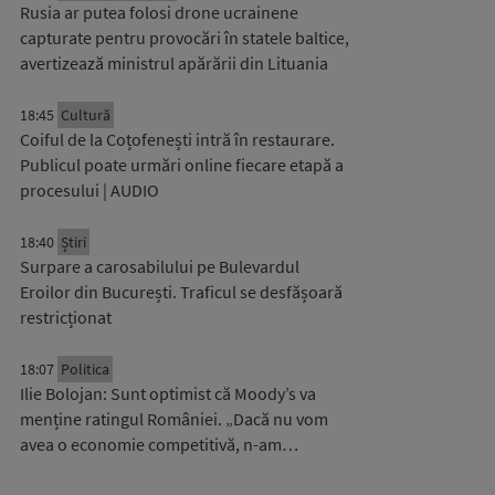
Rusia ar putea folosi drone ucrainene
capturate pentru provocări în statele baltice,
avertizează ministrul apărării din Lituania
18:45
Cultură
Coiful de la Coțofenești intră în restaurare.
Publicul poate urmări online fiecare etapă a
procesului | AUDIO
18:40
Știri
Surpare a carosabilului pe Bulevardul
Eroilor din București. Traficul se desfășoară
restricționat
18:07
Politica
Ilie Bolojan: Sunt optimist că Moody’s va
menține ratingul României. „Dacă nu vom
avea o economie competitivă, n-am…