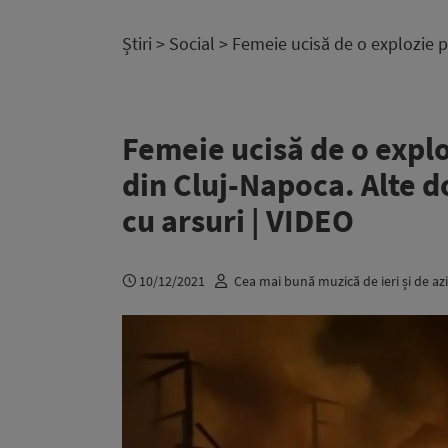
Știri
>
Social
> Femeie ucisă de o explozie p
Femeie ucisă de o expl
din Cluj-Napoca. Alte d
cu arsuri | VIDEO
10/12/2021
Cea mai bună muzică de ieri și de azi