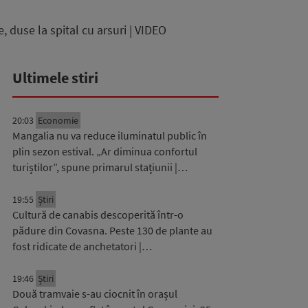
duse la spital cu arsuri | VIDEO
Ultimele stiri
20:03
Economie
Mangalia nu va reduce iluminatul public în
plin sezon estival. „Ar diminua confortul
turiștilor”, spune primarul stațiunii |…
19:55
Știri
Cultură de canabis descoperită într-o
pădure din Covasna. Peste 130 de plante au
fost ridicate de anchetatori |…
19:46
Știri
Două tramvaie s-au ciocnit în orașul