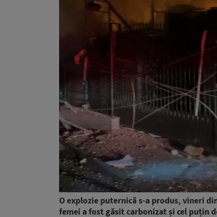
O explozie puternică s-a produs, vineri di
femei a fost găsit carbonizat și cel puțin 