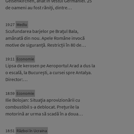
Gelsenkirchen, aflat în vestul Germaniei. 25
de oameni au fost răniți, dintre…
19:27
Mediu
Scufundarea barjelor pe Brațul Bala,
amânată din nou. Apele Române invocă
motive de siguranță. Restricții în 80 de…
19:11
Economie
Lipsa de kerosen pe Aeroportul Arad a dus la
o escală, la București, a cursei spre Antalya.
Director:…
18:59
Economie
Ilie Bolojan: Situaţia aprovizionării cu
combustibil s-a deblocat. Prețurile la
motorină ar urma să scadă în a doua…
18:51
Război în Ucraina