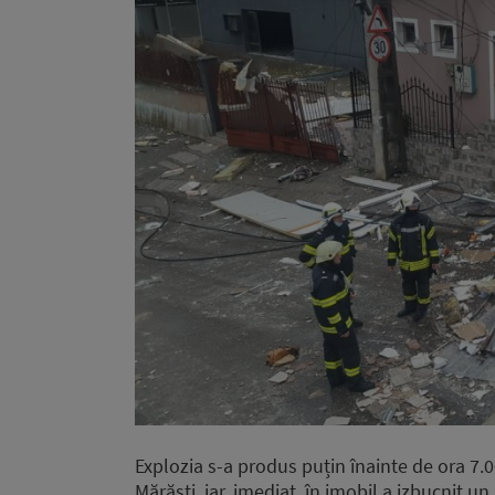
Explozia s-a produs puțin înainte de ora 7.0
Mărăști, iar, imediat, în imobil a izbucnit un