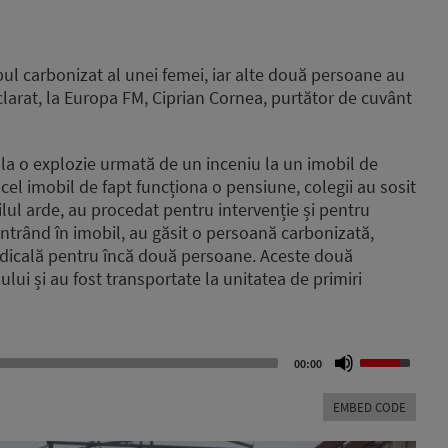
pul carbonizat al unei femei, iar alte două persoane au
declarat, la Europa FM, Ciprian Cornea, purtător de cuvânt
r la o explozie urmată de un inceniu la un imobil de
acel imobil de fapt funcționa o pensiune, colegii au sosit
bilul arde, au procedat pentru intervenție și pentru
 intrând în imobil, au găsit o persoană carbonizată,
edicală pentru încă două persoane. Aceste două
ui și au fost transportate la unitatea de primiri
Use
00:00
Up/Down
Arrow
EMBED CODE
keys
to