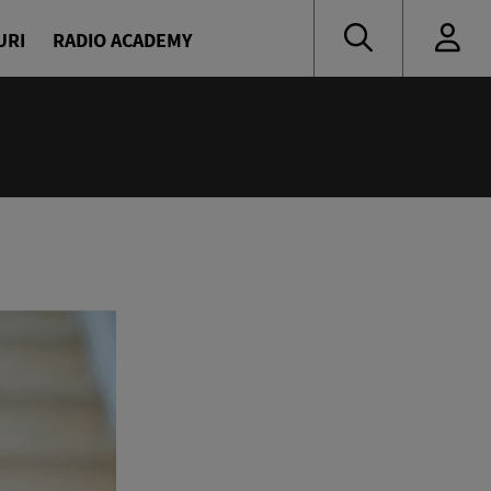
URI
RADIO ACADEMY
nă muzică