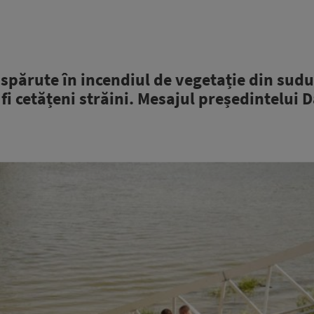
ispărute în incendiul de vegetație din sudu
fi cetățeni străini. Mesajul președintelui D