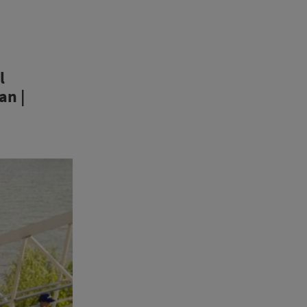
l
an |