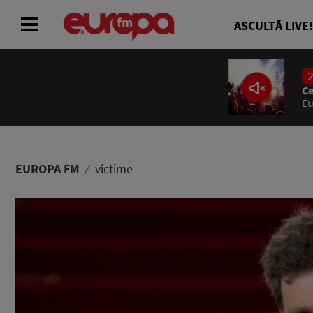
ASCULTĂ LIVE!
24/24
Cea mai bună muzică
ACASĂ
Bruno Mars
I Just Might (efm)
ȘTIRI
RADIO
EUROPA FM
victime
CONCURSURI
PODCAST
ASCULTĂ LIVE