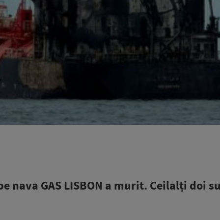
 pe nava GAS LISBON a murit. Ceilalți doi su