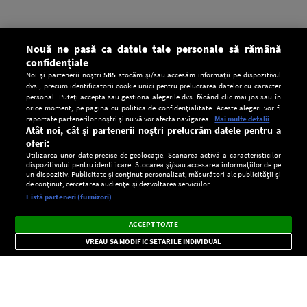
Nouă ne pasă ca datele tale personale să rămână
confidențiale
Noi și partenerii noștri
585
stocăm și/sau accesăm informații pe dispozitivul
dvs., precum identificatorii cookie unici pentru prelucrarea datelor cu caracter
personal. Puteți accepta sau gestiona alegerile dvs. făcând clic mai jos sau în
orice moment, pe pagina cu politica de confidențialitate. Aceste alegeri vor fi
raportate partenerilor noștri și nu vă vor afecta navigarea.
Mai multe detalii
Atât noi, cât și partenerii noștri prelucrăm datele pentru a
oferi:
Utilizarea unor date precise de geolocație. Scanarea activă a caracteristicilor
dispozitivului pentru identificare. Stocarea și/sau accesarea informațiilor de pe
un dispozitiv. Publicitate și conținut personalizat, măsurători ale publicității și
de conținut, cercetarea audienței și dezvoltarea serviciilor.
Setări:
Listă parteneri (furnizori)
Ascultă Europa FM în aplicație
Dark
×
Instalează
Radio live, podcasturi, știri și alerte
ACCEPT TOATE
Mode
importante.
VREAU SA MODIFIC SETARILE INDIVIDUAL
CONFIDENŢIALITATE