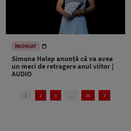
ÎNCHEIAT
.
Simona Halep anunță că va avea
un meci de retragere anul viitor |
AUDIO
1
2
3
…
26