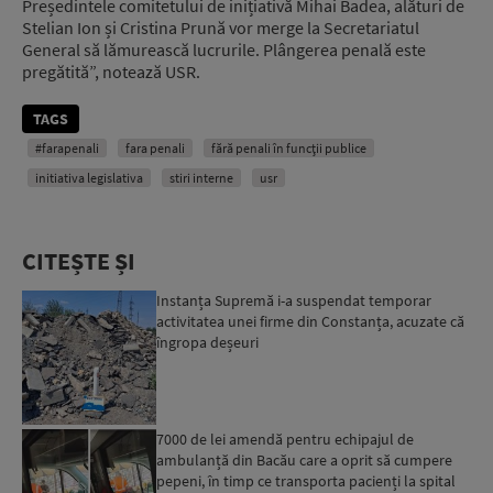
Președintele comitetului de inițiativă Mihai Badea, alături de
Stelian Ion și Cristina Prună vor merge la Secretariatul
General să lămurească lucrurile. Plângerea penală este
pregătită”, notează USR.
TAGS
#farapenali
fara penali
fără penali în funcții publice
initiativa legislativa
stiri interne
usr
CITEȘTE ȘI
Instanța Supremă i-a suspendat temporar
activitatea unei firme din Constanța, acuzate că
îngropa deșeuri
7000 de lei amendă pentru echipajul de
ambulanță din Bacău care a oprit să cumpere
pepeni, în timp ce transporta pacienți la spital