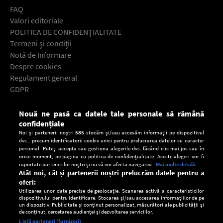
FAQ
Valori editoriale
POLITICA DE CONFIDENŢIALITATE
Termeni şi condiţii
Notă de Informare
Despre cookies
Regulament general
GDPR
Contact
Nouă ne pasă ca datele tale personale să rămână
Descarcă gratuit aplicaţia Europa FM pentru smartphone:
confidențiale
Noi și partenerii noștri
585
stocăm și/sau accesăm informații pe dispozitivul
dvs., precum identificatorii cookie unici pentru prelucrarea datelor cu caracter
personal. Puteți accepta sau gestiona alegerile dvs. făcând clic mai jos sau în
orice moment, pe pagina cu politica de confidențialitate. Aceste alegeri vor fi
raportate partenerilor noștri și nu vă vor afecta navigarea.
Mai multe detalii
Atât noi, cât și partenerii noștri prelucrăm datele pentru a
oferi:
Utilizarea unor date precise de geolocație. Scanarea activă a caracteristicilor
dispozitivului pentru identificare. Stocarea și/sau accesarea informațiilor de pe
un dispozitiv. Publicitate și conținut personalizat, măsurători ale publicității și
de conținut, cercetarea audienței și dezvoltarea serviciilor.
Setări:
Listă parteneri (furnizori)