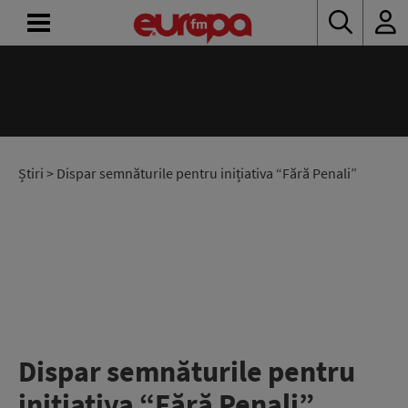
ACASĂ
ȘTIRI
RADIO
Știri
> Dispar semnăturile pentru inițiativa “Fără Penali”
CONCURSURI
PODCAST
ASCULTĂ
LIVE
Dispar semnăturile pentru
inițiativa “Fără Penali”