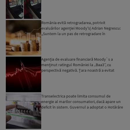
România evită retrogradarea, potrivit
evaluărilor agenției Moody's| Adrian Negrescu:
,,Suntem la un pas de retrogradare în
următoarele 18-20 de luni, ...
Agenția de evaluare financiară Moody`s a
menținut ratingul României la „Baa3”, cu
perspectivă negativă. Țara noastră a evitat
momentan retrogradarea...
Transelectrica poate limita consumul de
energie al marilor consumatori, dacă apare un
deficit în sistem. Guvernul a adoptat o Hotărâre
în acest sens...