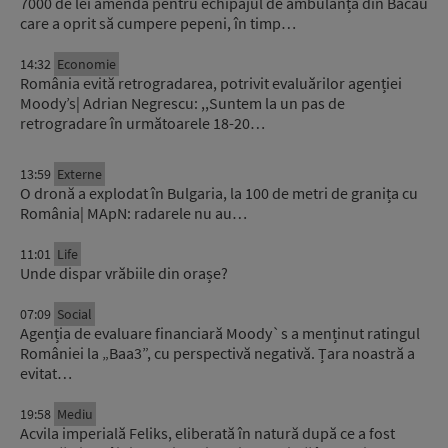
7000 de lei amendă pentru echipajul de ambulanță din Bacău
care a oprit să cumpere pepeni, în timp…
14:32
Economie
România evită retrogradarea, potrivit evaluărilor agenției
Moody’s| Adrian Negrescu: ,,Suntem la un pas de
retrogradare în următoarele 18-20…
13:59
Externe
O dronă a explodat în Bulgaria, la 100 de metri de granița cu
România| MApN: radarele nu au…
11:01
Life
Unde dispar vrăbiile din orașe?
07:09
Social
Agenția de evaluare financiară Moody`s a menținut ratingul
României la „Baa3”, cu perspectivă negativă. Țara noastră a
evitat…
19:58
Mediu
Acvila imperială Feliks, eliberată în natură după ce a fost