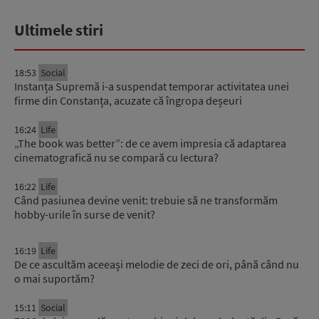
Ultimele stiri
18:53
Social
Instanța Supremă i-a suspendat temporar activitatea unei
firme din Constanța, acuzate că îngropa deșeuri
16:24
Life
„The book was better”: de ce avem impresia că adaptarea
cinematografică nu se compară cu lectura?
16:22
Life
Când pasiunea devine venit: trebuie să ne transformăm
hobby-urile în surse de venit?
16:19
Life
De ce ascultăm aceeași melodie de zeci de ori, până când nu
o mai suportăm?
15:11
Social