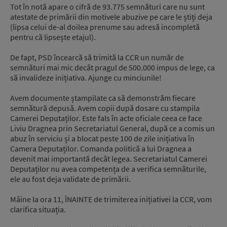
Tot în notă apare o cifră de 93.775 semnături care nu sunt
atestate de primării din motivele abuzive pe care le știți deja
(lipsa celui de-al doilea prenume sau adresă incompletă
pentru că lipsește etajul).
De fapt, PSD încearcă să trimită la CCR un număr de
semnături mai mic decât pragul de 500.000 impus de lege, ca
să invalideze inițiativa. Ajunge cu minciunile!
Avem documente ștampilate ca să demonstrăm fiecare
semnătură depusă. Avem copii după dosare cu stampila
Camerei Deputaților. Este fals în acte oficiale ceea ce face
Liviu Dragnea prin Secretariatul General, după ce a comis un
abuz în serviciu și a blocat peste 100 de zile inițiativa în
Camera Deputaților. Comanda politică a lui Dragnea a
devenit mai importantă decât legea. Secretariatul Camerei
Deputaților nu avea competența de a verifica semnăturile,
ele au fost deja validate de primării.
Mâine la ora 11, ÎNAINTE de trimiterea inițiativei la CCR, vom
clarifica situația.