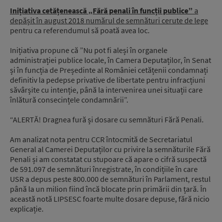
Inițiativa cetățenească „Fără penali în funcții publice”
a
depășit în august 2018 numărul de semnături cerute de lege
pentru ca referendumul să poată avea loc.
Inițiativa propune că ”Nu pot fi aleși în organele
administrației publice locale, în Camera Deputaților, în Senat
și în funcția de Președinte al României cetățenii condamnați
definitiv la pedepse privative de libertate pentru infracțiuni
săvârșite cu intenție, până la intervenirea unei situații care
înlătură consecințele condamnării”.
“ALERTĂ! Dragnea fură și dosare cu semnături Fără Penali.
Am analizat nota pentru CCR întocmită de Secretariatul
General al Camerei Deputaților cu privire la semnăturile Fără
Penali și am constatat cu stupoare că apare o cifră suspectă
de 591.097 de semnături înregistrate, în condițiile în care
USR a depus peste 800.000 de semnături în Parlament, restul
până la un milion fiind încă blocate prin primării din țară. În
această notă LIPSESC foarte multe dosare depuse, fără nicio
explicație.